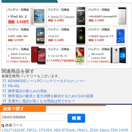
関連商品を探す
各種交換用バッテリーもございます。
KENWOODノートPCバッテリーモデルナンバー
PB-45L
携帯電話の膨らみの理由
携帯電話の暖房と電力消費を解決するための10の提案
充電中に電話が熱くなる理由は何ですか？
検索ワード
LSS271620SF
,
FB511
,
CP1454
,
HB3-875mAh
,
FB421
,
Z52H 10pcs
,
FDK 14HR-