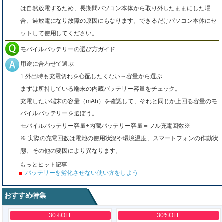
は自然放電するため、長期間パソコン本体から取り外したままにした場
合、過放電になり故障の原因にもなります。できるだけパソコン本体にセ
ットして使用してください。
モバイルバッテリーの選び方ガイド
用途に合わせて選ぶ
1.外出時も充電切れを心配したくない～容量から選ぶ
まずは所持している端末の内蔵バッテリー容量をチェック。
充電したい端末の容量（mAh）を確認して、それと同じか上回る容量のモ
バイルバッテリーを選ぼう。
モバイルバッテリー容量÷内蔵バッテリー容量＝フル充電回数※
※ 実際の充電回数は電池の使用状況や環境温度、スマートフォンの作動状
態、その他の要因により異なります。
もっとヒット記事
バッテリーを劣化させない使い方をしよう
おすすめ特集
30%OFF
30%OFF