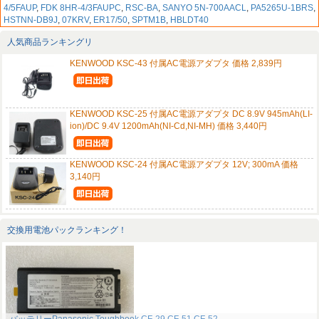
4/5FAUP
,
FDK 8HR-4/3FAUPC
,
RSC-BA
,
SANYO 5N-700AACL
,
PA5265U-1BRS
,
HSTNN-DB9J
,
07KRV
,
ER17/50
,
SPTM1B
,
HBLDT40
人気商品ランキングリ
KENWOOD KSC-43 付属AC電源アダプタ 価格 2,839円
KENWOOD KSC-25 付属AC電源アダプタ DC 8.9V 945mAh(LI-
ion)/DC 9.4V 1200mAh(NI-Cd,NI-MH) 価格 3,440円
KENWOOD KSC-24 付属AC電源アダプタ 12V; 300mA 価格
3,140円
交換用電池パックランキング！