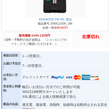
KENWOOD PB-45L 電池
製品番号 25KK1230K_Oth
全国一律
送料360円
販売価格
4,056
2,839円
在庫切れ
（送料・手数料の合計金額は、「ショッピングカ
ート」にてご確認いただけます。）
発送日目安 :
1～2営業日。
お届け予定日
7～20営業日。
:
お支払い方
クレジットカード:
法:
安全性と利便
幅広いお支払い方法でのご利用が可能
性:
365日24時間サポートいたします
SSL通信による個人情報保護で安心
新品の出品:
過充電、過放電、加熱時、短絡時は自動停止される安全