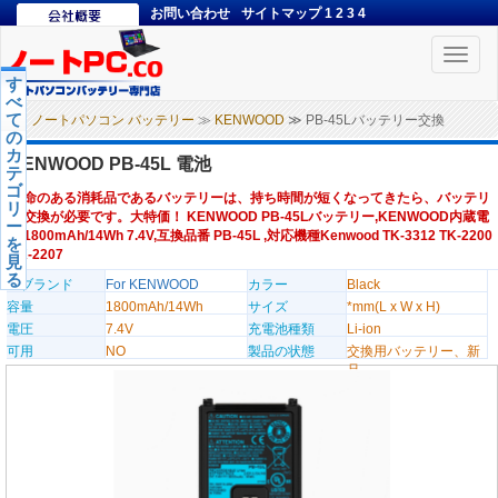
お問い合わせ
サイトマップ
1
2
3
4
Toggle
naviga
す
べ
て
ノートパソコン バッテリー
≫
KENWOOD
≫ PB-45Lバッテリー交換
の
カ
KENWOOD PB-45L 電池
テ
ゴ
寿命のある消耗品であるバッテリーは、持ち時間が短くなってきたら、バッテリ
リ
ー交換が必要です。大特価！ KENWOOD PB-45Lバッテリー,KENWOOD内蔵電
ー
池1800mAh/14Wh 7.4V,互換品番 PB-45L ,対応機種Kenwood TK-3312 TK-2200
を
TK-2207
見
る
のブランド
For KENWOOD
カラー
Black
容量
1800mAh/14Wh
サイズ
*mm(L x W x H)
電圧
7.4V
充電池種類
Li-ion
可用
NO
製品の状態
交換用バッテリー、新
品