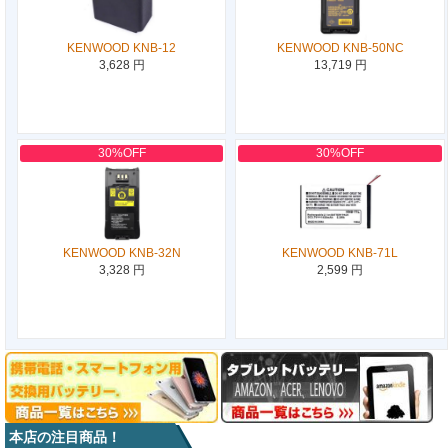
KENWOOD KNB-12
KENWOOD KNB-50NC
3,628 円
13,719 円
30%OFF
30%OFF
KENWOOD KNB-32N
KENWOOD KNB-71L
3,328 円
2,599 円
本店の注目商品！