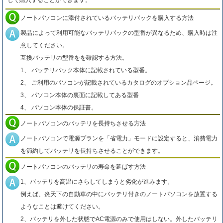
して購入することができます。
ノートパソコンに添付されているバッテリパックを購入する方法
製品によって利用可能なバッテリパックの型番が異なるため、購入時は注
意してください。
互換バッテリの型番をを確認する方法。
1、 バッテリパック本体に記載されている型番。
2、 ご利用のパソコンが記載されているカタログのオプション品ページ。
3、 パソコン本体の裏面に記載してある型番
4、 パソコン本体の保証書。
ノートパソコンのバッテリを長持ちさせる方法
ノートパソコンで電源プランを「省電力」モードに設定すると、消費電力
を節約してバッテリを長持ちさせることができます。
ノートパソコンのバッテリの寿命を延ばす方法
1、バッテリを高温にさらしてしまうと劣化が進みます。
例えば、炎天下の自動車の中にバッテリ付きのノートパソコンを放置する
ようなことは避けてください。
2、バッテリを外した状態でAC電源のみで使用はしない。外したバッテリ