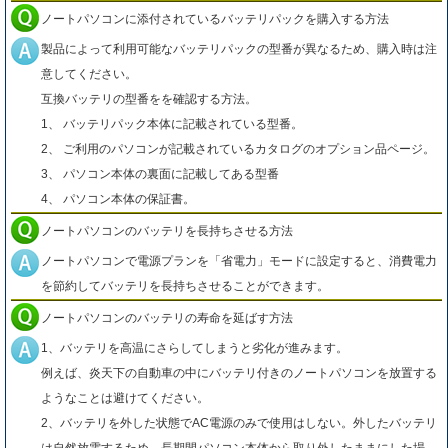
ノートパソコンに添付されているバッテリパックを購入する方法
製品によって利用可能なバッテリパックの型番が異なるため、購入時は注
意してください。
互換バッテリの型番をを確認する方法。
1、 バッテリパック本体に記載されている型番。
2、 ご利用のパソコンが記載されているカタログのオプション品ページ。
3、 パソコン本体の裏面に記載してある型番
4、 パソコン本体の保証書。
ノートパソコンのバッテリを長持ちさせる方法
ノートパソコンで電源プランを「省電力」モードに設定すると、消費電力
を節約してバッテリを長持ちさせることができます。
ノートパソコンのバッテリの寿命を延ばす方法
1、バッテリを高温にさらしてしまうと劣化が進みます。
例えば、炎天下の自動車の中にバッテリ付きのノートパソコンを放置する
ようなことは避けてください。
2、バッテリを外した状態でAC電源のみで使用はしない。外したバッテリ