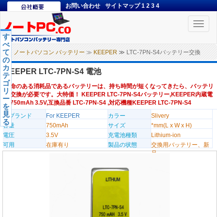
お問い合わせ
サイトマップ
1
2
3
4
Toggle
naviga
す
べ
て
ノートパソコン バッテリー
≫
KEEPER
≫ LTC-7PN-S4バッテリー交換
の
カ
KEEPER LTC-7PN-S4 電池
テ
ゴ
寿命のある消耗品であるバッテリーは、持ち時間が短くなってきたら、バッテリ
リ
ー交換が必要です。大特価！ KEEPER LTC-7PN-S4バッテリー,KEEPER内蔵電
ー
池750mAh 3.5V,互換品番 LTC-7PN-S4 ,対応機種KEEPER LTC-7PN-S4
を
見
のブランド
For KEEPER
カラー
Slivery
る
容量
750mAh
サイズ
*mm(L x W x H)
電圧
3.5V
充電池種類
Lithium-ion
可用
在庫有り
製品の状態
交換用バッテリー、新
品