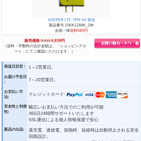
KEEPER LTC-7PN-S4 電池
製品番号 25KK1289K_Oth
全国一律
送料560円
販売価格
9,913
6,939円
（送料・手数料の合計金額は、「ショッピングカ
ート」にてご確認いただけます。）
発送日目安 :
1～2営業日。
お届け予定日
7～20営業日。
:
お支払い方
クレジットカード:
法:
安全性と利便
幅広いお支払い方法でのご利用が可能
性:
365日24時間サポートいたします
SSL通信による個人情報保護で安心
新品の出品:
過充電、過放電、加熱時、短絡時は自動停止される安全
回路設計。