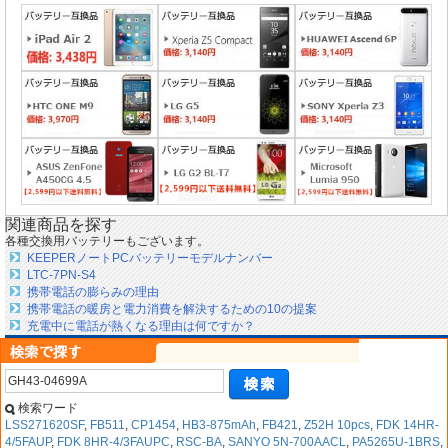
関連商品を探す
各種交換用バッテリーもございます。
KEEPERノートPCバッテリーモデルナンバー
LTC-7PN-S4
携帯電話の膨らみの理由
携帯電話の暖房と電力消費を解決するための10の提案
充電中に電話が熱くなる理由は何ですか？
検索ワード
LSS271620SF
,
FB511
,
CP1454
,
HB3-875mAh
,
FB421
,
Z52H 10pcs
,
FDK 14HR-
4/5FAUP
,
FDK 8HR-4/3FAUPC
,
RSC-BA
,
SANYO 5N-700AACL
,
PA5265U-1BRS
,