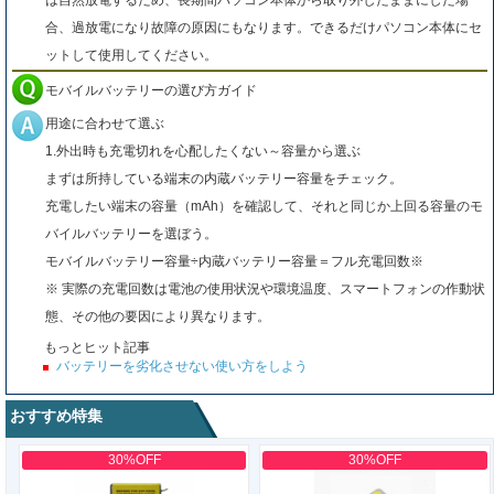
は自然放電するため、長期間パソコン本体から取り外したままにした場
合、過放電になり故障の原因にもなります。できるだけパソコン本体にセ
ットして使用してください。
モバイルバッテリーの選び方ガイド
用途に合わせて選ぶ
1.外出時も充電切れを心配したくない～容量から選ぶ
まずは所持している端末の内蔵バッテリー容量をチェック。
充電したい端末の容量（mAh）を確認して、それと同じか上回る容量のモ
バイルバッテリーを選ぼう。
モバイルバッテリー容量÷内蔵バッテリー容量＝フル充電回数※
※ 実際の充電回数は電池の使用状況や環境温度、スマートフォンの作動状
態、その他の要因により異なります。
もっとヒット記事
バッテリーを劣化させない使い方をしよう
おすすめ特集
30%OFF
30%OFF