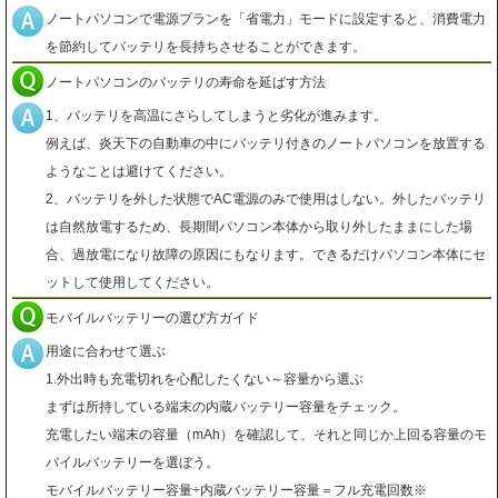
ノートパソコンで電源プランを「省電力」モードに設定すると、消費電力
を節約してバッテリを長持ちさせることができます。
ノートパソコンのバッテリの寿命を延ばす方法
1、バッテリを高温にさらしてしまうと劣化が進みます。
例えば、炎天下の自動車の中にバッテリ付きのノートパソコンを放置する
ようなことは避けてください。
2、バッテリを外した状態でAC電源のみで使用はしない。外したバッテリ
は自然放電するため、長期間パソコン本体から取り外したままにした場
合、過放電になり故障の原因にもなります。できるだけパソコン本体にセ
ットして使用してください。
モバイルバッテリーの選び方ガイド
用途に合わせて選ぶ
1.外出時も充電切れを心配したくない～容量から選ぶ
まずは所持している端末の内蔵バッテリー容量をチェック。
充電したい端末の容量（mAh）を確認して、それと同じか上回る容量のモ
バイルバッテリーを選ぼう。
モバイルバッテリー容量÷内蔵バッテリー容量＝フル充電回数※