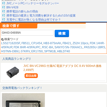
JVCノートPCバッテリーモデルナンバー
BN-V428
携帯電話の膨らみの理由
携帯電話の暖房と電力消費を解決するための10の提案
充電中に電話が熱くなる理由は何ですか？
検索ワード
LSS271620SF
,
FB511
,
CP1454
,
HB3-875mAh
,
FB421
,
Z52H 10pcs
,
FDK 14HR-
4/5FAUP
,
FDK 8HR-4/3FAUPC
,
RSC-BA
,
SANYO 5N-700AACL
,
PA5265U-1BRS
,
HSTNN-DB9J
,
07KRV
,
ER17/50
,
SPTM1B
,
HBLDT40
人気商品ランキングリ
JVC BN-VC296G 付属AC電源アダプタ DC 8.4V 600mA 価格
2,499円
交換用電池パックランキング！