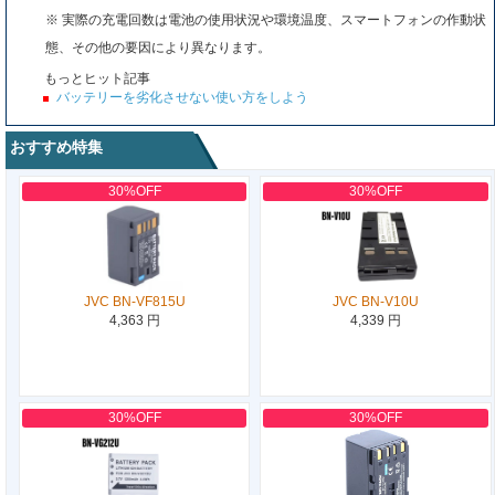
※ 実際の充電回数は電池の使用状況や環境温度、スマートフォンの作動状
態、その他の要因により異なります。
もっとヒット記事
バッテリーを劣化させない使い方をしよう
おすすめ特集
30%OFF
30%OFF
JVC BN-VF815U
JVC BN-V10U
4,363 円
4,339 円
30%OFF
30%OFF