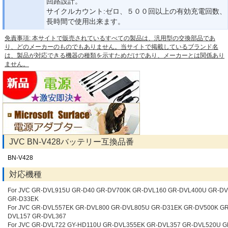
回路設計。
サイクルカウント:ゼロ、５００回以上の有効充電回数、
長時間で使用出来ます。
免責事項: 本サイトで販売されているすべての製品は、汎用型の交換部品であ
り、どのメーカーのものでもありません。当サイトで掲載しているブランド名
は、製品が対応できる機器の種類を示すためだけであり、メーカーとは関係あり
ません。
JVC BN-V428バッテリー互換品番
BN-V428
対応機種
For JVC GR-DVL915U GR-D40 GR-DV700K GR-DVL160 GR-DVL400U GR-D
GR-D33EK
For JVC GR-DVL557EK GR-DVL800 GR-DVL805U GR-D31EK GR-DV500K GR
DVL157 GR-DVL367
For JVC GR-DVL722 GY-HD110U GR-DVL355EK GR-DVL357 GR-DVL520U 