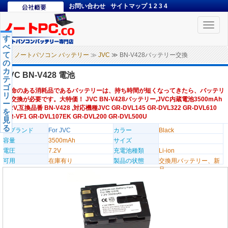
お問い合わせ
サイトマップ
1
2
3
4
Toggle
naviga
す
べ
て
ノートパソコン バッテリー
≫
JVC
≫ BN-V428バッテリー交換
の
カ
JVC BN-V428 電池
テ
ゴ
寿命のある消耗品であるバッテリーは、持ち時間が短くなってきたら、バッテリ
リ
ー交換が必要です。大特価！ JVC BN-V428バッテリー,JVC内蔵電池3500mAh
ー
7.2V,互換品番 BN-V428 ,対応機種JVC GR-DVL145 GR-DVL322 GR-DVL610
を
GR-VF1 GR-DVL107EK GR-DVL200 GR-DVL500U
見
る
のブランド
For JVC
カラー
Black
容量
3500mAh
サイズ
電圧
7.2V
充電池種類
Li-ion
可用
在庫有り
製品の状態
交換用バッテリー、新
品