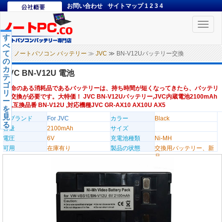
お問い合わせ
サイトマップ
1
2
3
4
Toggle
naviga
す
べ
て
ノートパソコン バッテリー
≫
JVC
≫ BN-V12Uバッテリー交換
の
カ
JVC BN-V12U 電池
テ
ゴ
寿命のある消耗品であるバッテリーは、持ち時間が短くなってきたら、バッテリ
リ
ー交換が必要です。大特価！ JVC BN-V12Uバッテリー,JVC内蔵電池2100mAh
ー
6V,互換品番 BN-V12U ,対応機種JVC GR-AX10 AX10U AX5
を
見
のブランド
For JVC
カラー
Black
る
容量
2100mAh
サイズ
電圧
6V
充電池種類
Ni-MH
可用
在庫有り
製品の状態
交換用バッテリー、新
品