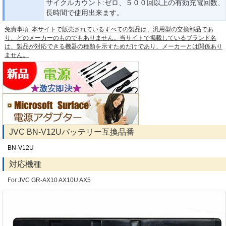
サイクルカウント:ゼロ、５００回以上の有効充電回数、
長時間で使用出来ます。
免責事項: 本サイトで販売されているすべての製品は、汎用型の交換部品であ
り、どのメーカーのものでもありません。当サイトで掲載しているブランド名
は、製品が対応できる機器の種類を示すためだけであり、メーカーとは関係あり
ません。
JVC BN-V12Uバッテリー互換品番
BN-V12U
対応機種
For JVC GR-AX10 AX10U AX5