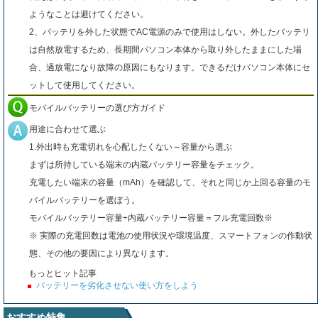
ようなことは避けてください。
2、バッテリを外した状態でAC電源のみで使用はしない。外したバッテリ
は自然放電するため、長期間パソコン本体から取り外したままにした場
合、過放電になり故障の原因にもなります。できるだけパソコン本体にセ
ットして使用してください。
モバイルバッテリーの選び方ガイド
用途に合わせて選ぶ
1.外出時も充電切れを心配したくない～容量から選ぶ
まずは所持している端末の内蔵バッテリー容量をチェック。
充電したい端末の容量（mAh）を確認して、それと同じか上回る容量のモ
バイルバッテリーを選ぼう。
モバイルバッテリー容量÷内蔵バッテリー容量＝フル充電回数※
※ 実際の充電回数は電池の使用状況や環境温度、スマートフォンの作動状
態、その他の要因により異なります。
もっとヒット記事
バッテリーを劣化させない使い方をしよう
おすすめ特集