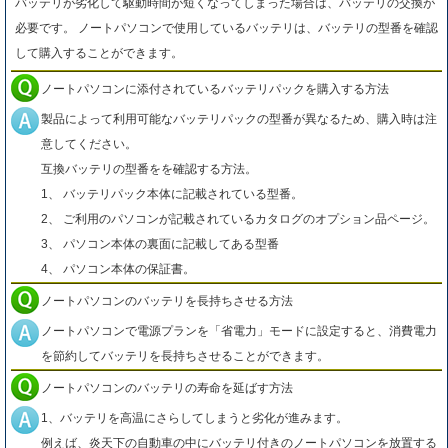
バッテリが劣化して駆動時間が短くなってしまった場合は、バッテリの交換が
必要です。 ノートパソコンで使用しているバッテリは、バッテリの型番を確認
して購入することができます。
ノートパソコンに添付されているバッテリパックを購入する方法
製品によって利用可能なバッテリパックの型番が異なるため、購入時は注
意してください。
互換バッテリの型番をを確認する方法。
1、 バッテリパック本体に記載されている型番。
2、 ご利用のパソコンが記載されているカタログのオプション品ページ。
3、 パソコン本体の裏面に記載してある型番
4、 パソコン本体の保証書。
ノートパソコンのバッテリを長持ちさせる方法
ノートパソコンで電源プランを「省電力」モードに設定すると、消費電力
を節約してバッテリを長持ちさせることができます。
ノートパソコンのバッテリの寿命を延ばす方法
1、バッテリを高温にさらしてしまうと劣化が進みます。
例えば、炎天下の自動車の中にバッテリ付きのノートパソコンを放置する