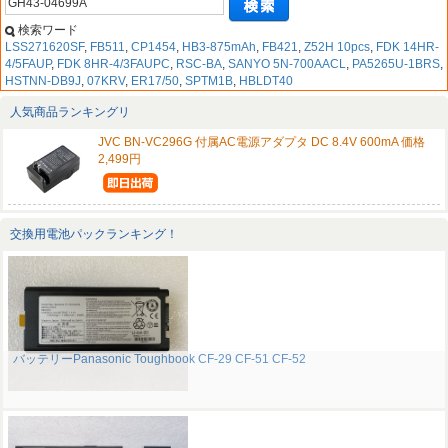
検索ワード
LSS271620SF
,
FB511
,
CP1454
,
HB3-875mAh
,
FB421
,
Z52H 10pcs
,
FDK 14HR-
4/5FAUP
,
FDK 8HR-4/3FAUPC
,
RSC-BA
,
SANYO 5N-700AACL
,
PA5265U-1BRS
,
HSTNN-DB9J
,
07KRV
,
ER17/50
,
SPTM1B
,
HBLDT40
人気商品ランキングリ
JVC BN-VC296G 付属AC電源アダプタ DC 8.4V 600mA 価格
2,499円
交換用電池パックランキング！
バッテリーPanasonic Toughbook CF-29 CF-51 CF-52