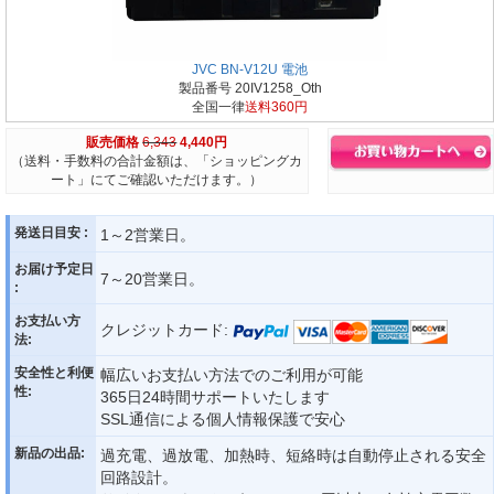
JVC BN-V12U 電池
製品番号 20IV1258_Oth
全国一律
送料360円
販売価格
6,343
4,440円
（送料・手数料の合計金額は、「ショッピングカ
ート」にてご確認いただけます。）
発送日目安 :
1～2営業日。
お届け予定日
7～20営業日。
:
お支払い方
クレジットカード:
法:
安全性と利便
幅広いお支払い方法でのご利用が可能
性:
365日24時間サポートいたします
SSL通信による個人情報保護で安心
新品の出品:
過充電、過放電、加熱時、短絡時は自動停止される安全
回路設計。