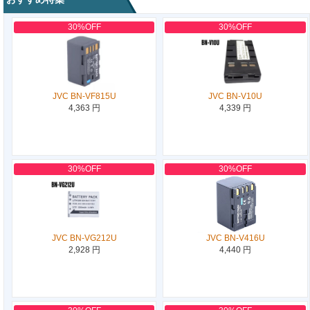
30%OFF
30%OFF
JVC BN-VF815U
JVC BN-V10U
4,363 円
4,339 円
30%OFF
30%OFF
JVC BN-VG212U
JVC BN-V416U
2,928 円
4,440 円