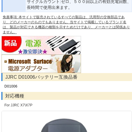
サイクルカウント:ゼロ、５００回以上の有効充電回数、
長時間で使用出来ます。
免責事項: 本サイトで販売されているすべての製品は、汎用型の交換部品であ
り、どのメーカーのものでもありません。当サイトで掲載しているブランド名
は、製品が対応できる機器の種類を示すためだけであり、メーカーとは関係あり
ません。
JJRC D01006バッテリー互換品番
D01006
対応機種
For JJRC X7\X7P