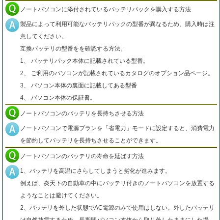
ノートパソコンに添付されているバッテリパックを購入する方法
製品によって利用可能なバッテリパックの型番が異なるため、購入時は注
意してください。
互換バッテリの型番をを確認する方法。
1、 バッテリパック本体に記載されている型番。
2、 ご利用のパソコンが記載されているカタログのオプション品ページ。
3、 パソコン本体の裏面に記載してある型番
4、 パソコン本体の保証書。
ノートパソコンのバッテリを長持ちさせる方法
ノートパソコンで電源プランを「省電力」モードに設定すると、消費電力
を節約してバッテリを長持ちさせることができます。
ノートパソコンのバッテリの寿命を延ばす方法
1、バッテリを高温にさらしてしまうと劣化が進みます。
例えば、炎天下の自動車の中にバッテリ付きのノートパソコンを放置する
ようなことは避けてください。
2、バッテリを外した状態でAC電源のみで使用はしない。外したバッテリ