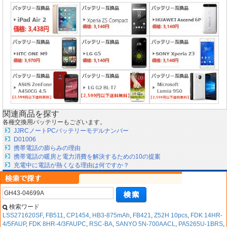
関連商品を探す
各種交換用バッテリーもございます。
JJRCノートPCバッテリーモデルナンバー
D01006
携帯電話の膨らみの理由
携帯電話の暖房と電力消費を解決するための10の提案
充電中に電話が熱くなる理由は何ですか？
検索ワード
LSS271620SF
,
FB511
,
CP1454
,
HB3-875mAh
,
FB421
,
Z52H 10pcs
,
FDK 14HR-
4/5FAUP
,
FDK 8HR-4/3FAUPC
,
RSC-BA
,
SANYO 5N-700AACL
,
PA5265U-1BRS
,