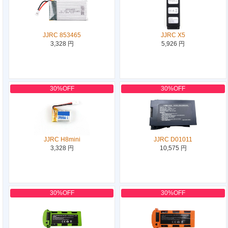
JJRC 853465
JJRC X5
3,328 円
5,926 円
30%OFF
30%OFF
JJRC H8mini
JJRC D01011
3,328 円
10,575 円
30%OFF
30%OFF