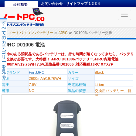
お問い合わせ
サイトマップ
1
2
3
4
Toggle
naviga
す
べ
て
ノートパソコン バッテリー
≫
JJRC
≫ D01006バッテリー交換
の
カ
JJRC D01006 電池
テ
ゴ
寿命のある消耗品であるバッテリーは、持ち時間が短くなってきたら、バッテリ
リ
ー交換が必要です。大特価！ JJRC D01006バッテリー,JJRC内蔵電池
ー
2600mAh/19.76WH 7.6V,互換品番 D01006 ,対応機種JJRC X7\X7P
を
見
のブランド
For JJRC
カラー
Black
る
容量
2600mAh/19.76WH
サイズ
電圧
7.6V
充電池種類
Li-ion
可用
NO
製品の状態
交換用バッテリー、新
品