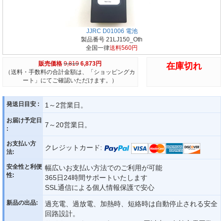
JJRC D01006 電池
製品番号 21LJ150_Oth
全国一律
送料560円
販売価格
9,819
6,873円
在庫切れ
（送料・手数料の合計金額は、「ショッピングカ
ート」にてご確認いただけます。）
発送日目安 :
1～2営業日。
お届け予定日
7～20営業日。
:
お支払い方
クレジットカード:
法:
安全性と利便
幅広いお支払い方法でのご利用が可能
性:
365日24時間サポートいたします
SSL通信による個人情報保護で安心
新品の出品:
過充電、過放電、加熱時、短絡時は自動停止される安全
回路設計。