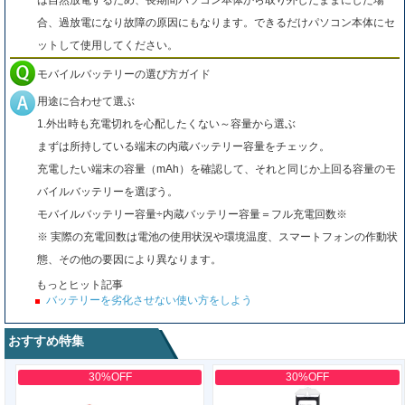
は自然放電するため、長期間パソコン本体から取り外したままにした場
合、過放電になり故障の原因にもなります。できるだけパソコン本体にセ
ットして使用してください。
モバイルバッテリーの選び方ガイド
用途に合わせて選ぶ
1.外出時も充電切れを心配したくない～容量から選ぶ
まずは所持している端末の内蔵バッテリー容量をチェック。
充電したい端末の容量（mAh）を確認して、それと同じか上回る容量のモ
バイルバッテリーを選ぼう。
モバイルバッテリー容量÷内蔵バッテリー容量＝フル充電回数※
※ 実際の充電回数は電池の使用状況や環境温度、スマートフォンの作動状
態、その他の要因により異なります。
もっとヒット記事
バッテリーを劣化させない使い方をしよう
おすすめ特集
30%OFF
30%OFF