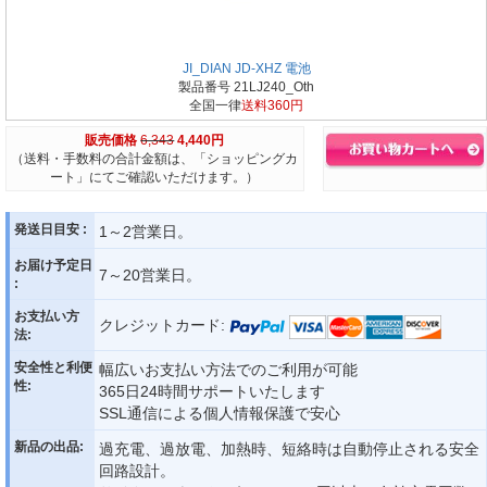
JI_DIAN JD-XHZ 電池
製品番号 21LJ240_Oth
全国一律
送料360円
販売価格
6,343
4,440円
（送料・手数料の合計金額は、「ショッピングカ
ート」にてご確認いただけます。）
発送日目安 :
1～2営業日。
お届け予定日
7～20営業日。
:
お支払い方
クレジットカード:
法:
安全性と利便
幅広いお支払い方法でのご利用が可能
性:
365日24時間サポートいたします
SSL通信による個人情報保護で安心
新品の出品:
過充電、過放電、加熱時、短絡時は自動停止される安全
回路設計。