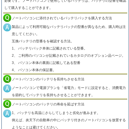
必要です。 ノートパソコンで使用しているバッテリは、バッテリの型番を確認
して購入することができます。
ノートパソコンに添付されているバッテリパックを購入する方法
製品によって利用可能なバッテリパックの型番が異なるため、購入時は注
意してください。
互換バッテリの型番をを確認する方法。
1、 バッテリパック本体に記載されている型番。
2、 ご利用のパソコンが記載されているカタログのオプション品ページ。
3、 パソコン本体の裏面に記載してある型番
4、 パソコン本体の保証書。
ノートパソコンのバッテリを長持ちさせる方法
ノートパソコンで電源プランを「省電力」モードに設定すると、消費電力
を節約してバッテリを長持ちさせることができます。
ノートパソコンのバッテリの寿命を延ばす方法
1、バッテリを高温にさらしてしまうと劣化が進みます。
例えば、炎天下の自動車の中にバッテリ付きのノートパソコンを放置する
ようなことは避けてください。