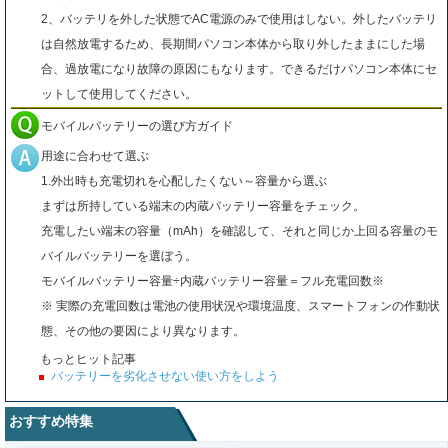
2、バッテリを外した状態でAC電源のみで使用はしない。外したバッテリ
は自然放電するため、長期間パソコン本体から取り外したままにした場
合、過放電になり故障の原因にもなります。できるだけパソコン本体にセ
ットして使用してください。
モバイルバッテリーの選び方ガイド
用途に合わせて選ぶ
1.外出時も充電切れを心配したくない～容量から選ぶ
まずは所持している端末の内蔵バッテリー容量をチェック。
充電したい端末の容量（mAh）を確認して、それと同じか上回る容量のモ
バイルバッテリーを選ぼう。
モバイルバッテリー容量÷内蔵バッテリー容量＝フル充電回数※
※ 実際の充電回数は電池の使用状況や環境温度、スマートフォンの作動状
態、その他の要因により異なります。
もっとヒット記事
バッテリーを劣化させない使い方をしよう
おすすめ特集