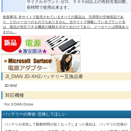
サイクルカウント:ゼロ、５００回以上の有効充電回数、
長時間で使用出来ます。
免責事項: 本サイトで販売されているすべての製品は、汎用型の交換部品であ
り、どのメーカーのものでもありません。当サイトで掲載しているブランド名
は、製品が対応できる機器の種類を示すためだけであり、メーカーとは関係あり
ません。
JI_DIAN JD-XHZバッテリー互換品番
JD-XHZ
対応機種
For JI DIAN Drone
バッテリーの寿命･交換してほしい
バッテリが劣化して駆動時間が短くなってしまった場合は、バッテリの交換が