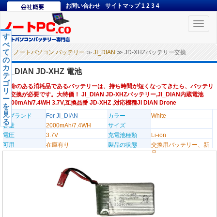
お問い合わせ
サイトマップ
1
2
3
4
Toggle
naviga
す
べ
て
ノートパソコン バッテリー
≫
JI_DIAN
≫ JD-XHZバッテリー交換
の
カ
JI_DIAN JD-XHZ 電池
テ
ゴ
寿命のある消耗品であるバッテリーは、持ち時間が短くなってきたら、バッテリ
リ
ー交換が必要です。大特価！ JI_DIAN JD-XHZバッテリー,JI_DIAN内蔵電池
ー
2000mAh/7.4WH 3.7V,互換品番 JD-XHZ ,対応機種JI DIAN Drone
を
見
のブランド
For JI_DIAN
カラー
White
る
容量
2000mAh/7.4WH
サイズ
電圧
3.7V
充電池種類
Li-ion
可用
在庫有り
製品の状態
交換用バッテリー、新
品