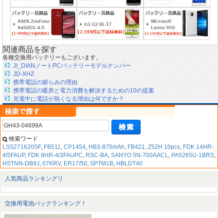
関連商品を探す
各種交換用バッテリーもございます。
JI_DIANノートPCバッテリーモデルナンバー
JD-XHZ
携帯電話の膨らみの理由
携帯電話の暖房と電力消費を解決するための10の提案
充電中に電話が熱くなる理由は何ですか？
検索ワード
LSS271620SF
,
FB511
,
CP1454
,
HB3-875mAh
,
FB421
,
Z52H 10pcs
,
FDK 14HR-
4/5FAUP
,
FDK 8HR-4/3FAUPC
,
RSC-BA
,
SANYO 5N-700AACL
,
PA5265U-1BRS
,
HSTNN-DB9J
,
07KRV
,
ER17/50
,
SPTM1B
,
HBLDT40
人気商品ランキングリ
交換用電池パックランキング！