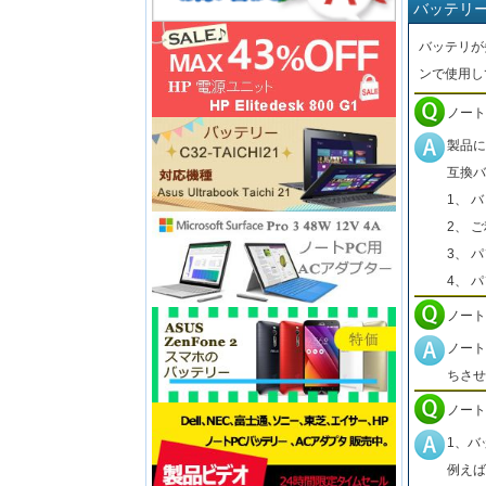
バッテリ
バッテリが
ンで使用し
ノート
製品に
互換バ
1、 
2、 
3、 
4、 
ノート
ノート
ちさせ
ノート
1、バ
例えば