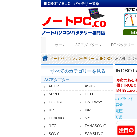
IROBOT ABL-C - バッテリー通販
(current)
ホーム
ACアダプター
PCバッテリー
ノートパソコン バッテリー
≫
IROBOT
≫ ABL-C
IROBOT
すべてのカテゴリーを見る
ACアダプター
寿命のある
価！ IROBO
ACER
ASUS
M6 Braava J
APPLE
DELL
のブランド
FUJITSU
GATEWAY
容量
HP
IBM
電圧
可用
LENOVO
MSI
NEC
PANASONIC
SONY
SAMSUNG