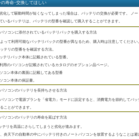
ーの寿命･交換してほしい
劣化して駆動時間が短くなってしまった場合は、バッテリの交換が必要です。 ノー
ているバッテリは、バッテリの型番を確認して購入することができます。
パソコンに添付されているバッテリパックを購入する方法
よって利用可能なバッテリパックの型番が異なるため、購入時は注意してください
ッテリの型番をを確認する方法。
バッテリパック本体に記載されている型番。
ご利用のパソコンが記載されているカタログのオプション品ページ。
パソコン本体の裏面に記載してある型番
パソコン本体の保証書。
パソコンのバッテリを長持ちさせる方法
パソコンで電源プランを「省電力」モードに設定すると、消費電力を節約してバッ
ることができます。
パソコンのバッテリの寿命を延ばす方法
ッテリを高温にさらしてしまうと劣化が進みます。
、炎天下の自動車の中にバッテリ付きのノートパソコンを放置するようなことは避