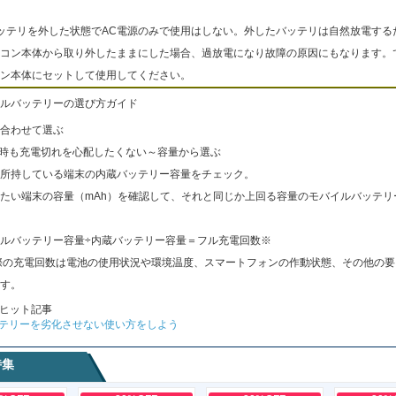
ッテリを外した状態でAC電源のみで使用はしない。外したバッテリは自然放電する
コン本体から取り外したままにした場合、過放電になり故障の原因にもなります。
ン本体にセットして使用してください。
ルバッテリーの選び方ガイド
合わせて選ぶ
出時も充電切れを心配したくない～容量から選ぶ
所持している端末の内蔵バッテリー容量をチェック。
たい端末の容量（mAh）を確認して、それと同じか上回る容量のモバイルバッテリ
ルバッテリー容量÷内蔵バッテリー容量＝フル充電回数※
際の充電回数は電池の使用状況や環境温度、スマートフォンの作動状態、その他の要
す。
ヒット記事
テリーを劣化させない使い方をしよう
特集