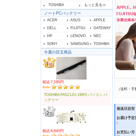
TOSHIBA
もっと見る≫
ノートPCバッテリー
ACER
ASUS
APPLE
DELL
FUJITSU
GATEWAY
HP
LENOVO
NEC
SONY
SAMSUNG
TOSHIBA
今週の目玉商品
税込:7,190円
（送料・手
TOSHIBA PA5212U-1BRS パソコン バ
ッテリー
発送日目安 
お届け予定
:
税込:6,840円
お支払い方