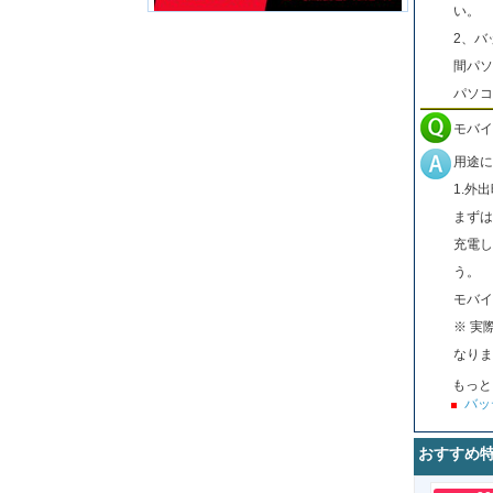
い。
2、バ
間パソ
パソコ
モバイ
用途に
1.外
まずは
充電し
う。
モバイ
※ 実
なりま
もっと
バッ
おすすめ