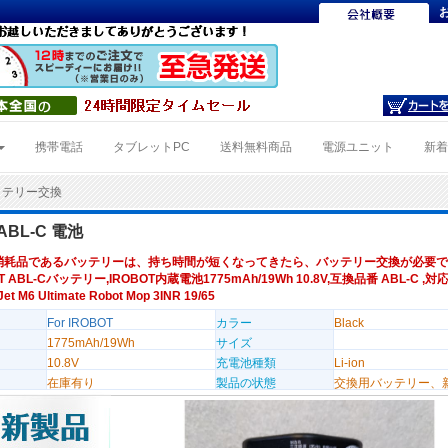
携帯電話
タブレットPC
送料無料商品
電源ユニット
新
バッテリー交換
 ABL-C 電池
消耗品であるバッテリーは、持ち時間が短くなってきたら、バッテリー交換が必要で
T ABL-Cバッテリー,IROBOT内蔵電池1775mAh/19Wh 10.8V,互換品番 ABL-C ,対応
et M6 Ultimate Robot Mop 3INR 19/65
For IROBOT
カラー
Black
1775mAh/19Wh
サイズ
10.8V
充電池種類
Li-ion
在庫有り
製品の状態
交換用バッテリー、