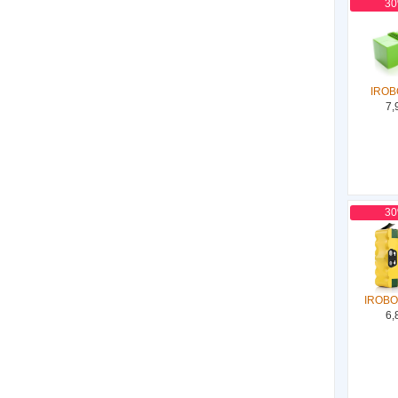
3
IROB
7,
3
IROBO
6,