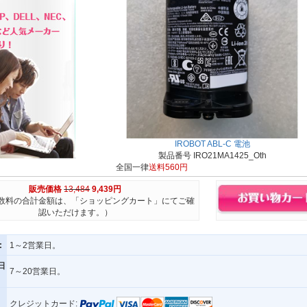
IROBOT ABL-C 電池
製品番号 IRO21MA1425_Oth
全国一律
送料560円
販売価格
13,484
9,439円
数料の合計金額は、「ショッピングカート」にてご確
認いただけます。）
:
1～2営業日。
日
7～20営業日。
クレジットカード: