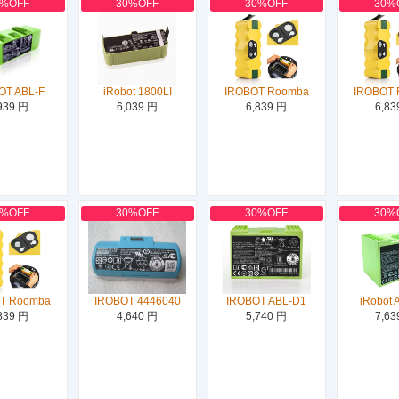
0%OFF
30%OFF
30%OFF
30%
OT ABL-F
iRobot 1800LI
IROBOT Roomba
IROBOT
939 円
6,039 円
6,839 円
6,83
0%OFF
30%OFF
30%OFF
30%
T Roomba
IROBOT 4446040
IROBOT ABL-D1
iRobot 
839 円
4,640 円
5,740 円
7,63