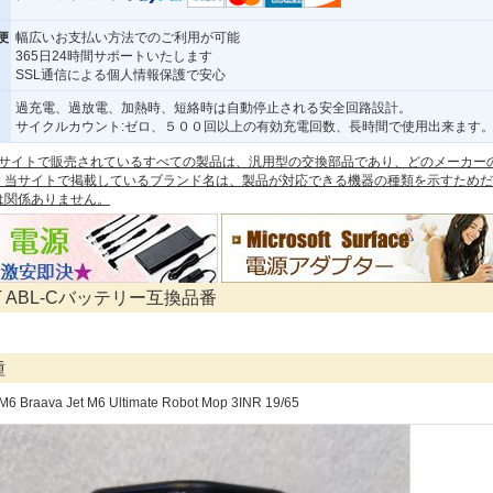
便
幅広いお支払い方法でのご利用が可能
365日24時間サポートいたします
SSL通信による個人情報保護で安心
過充電、過放電、加熱時、短絡時は自動停止される安全回路設計。
サイクルカウント:ゼロ、５００回以上の有効充電回数、長時間で使用出来ます
 本サイトで販売されているすべての製品は、汎用型の交換部品であり、どのメーカー
。当サイトで掲載しているブランド名は、製品が対応できる機器の種類を示すためだ
は関係ありません。
OT ABL-Cバッテリー互換品番
種
 M6 Braava Jet M6 Ultimate Robot Mop 3INR 19/65