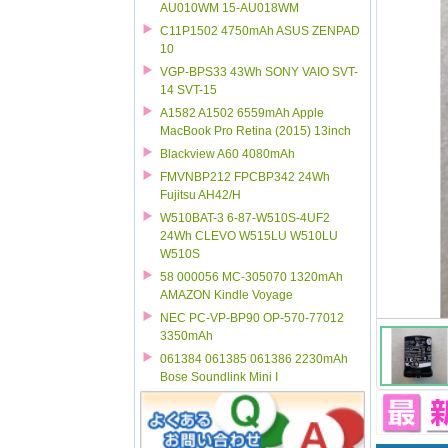
AU010WM 15-AU018WM
C11P1502 4750mAh ASUS ZENPAD
10
VGP-BPS33 43Wh SONY VAIO SVT-
14 SVT-15
A1582 A1502 6559mAh Apple
MacBook Pro Retina (2015) 13inch
Blackview A60 4080mAh
FMVNBP212 FPCBP342 24Wh
Fujitsu AH42/H
W510BAT-3 6-87-W510S-4UF2
24Wh CLEVO W515LU W510LU
W510S
58 000056 MC-305070 1320mAh
AMAZON Kindle Voyage
NEC PC-VP-BP90 OP-570-77012
3350mAh
061384 061385 061386 2230mAh
Bose Soundlink Mini I