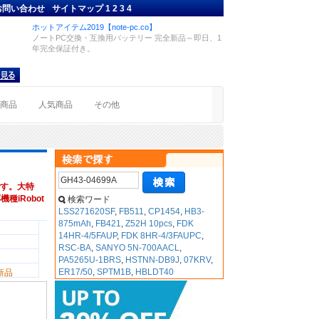
お問い合わせ
サイトマップ
1
2
3
4
ホットアイテム2019【note-pc.co】
ノートPC交換・互換用バッテリー 完全新品～即日、1
年完全保証付き。
着商品
人気商品
その他
す。大特
機種iRobot
検索ワード
LSS271620SF
,
FB511
,
CP1454
,
HB3-
875mAh
,
FB421
,
Z52H 10pcs
,
FDK
14HR-4/5FAUP
,
FDK 8HR-4/3FAUPC
,
RSC-BA
,
SANYO 5N-700AACL
,
PA5265U-1BRS
,
HSTNN-DB9J
,
07KRV
,
ER17/50
,
SPTM1B
,
HBLDT40
新品