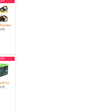
OFF
 Roomba
9 円
OFF
ALB-D1
9 円