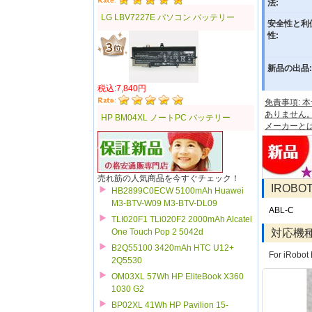
法:
LG LBV7227E パソコン バッテリー
安全性と利
性:
新品の出品:
税込:7,840円
免責事項:
ありません
HP BM04XL ノートPC バッテリー
メーカーと
売れ筋の人気商品を今すぐチェック！
IROB
HB2899C0ECW 5100mAh Huawei
M3-BTV-W09 M3-BTV-DL09
ABL-C
TLI020F1 TLi020F2 2000mAh Alcatel
対応機
One Touch Pop 2 5042d
B2Q55100 3420mAh HTC U12+
For iRobot
2Q5530
OM03XL 57Wh HP EliteBook X360
1030 G2
BP02XL 41Wh HP Pavilion 15-