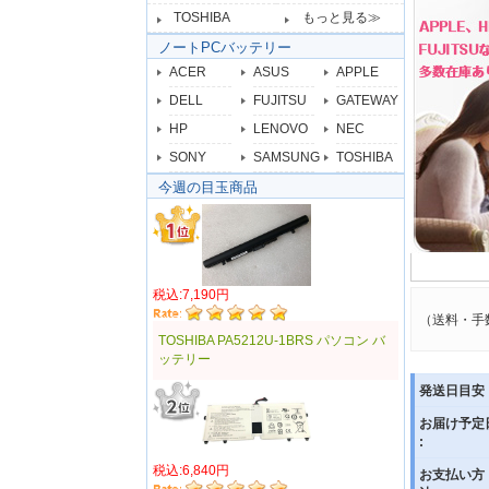
TOSHIBA
もっと見る≫
ノートPCバッテリー
ACER
ASUS
APPLE
DELL
FUJITSU
GATEWAY
HP
LENOVO
NEC
SONY
SAMSUNG
TOSHIBA
今週の目玉商品
税込:7,190円
（送料・手
TOSHIBA PA5212U-1BRS パソコン バ
ッテリー
発送日目安 
お届け予定
:
税込:6,840円
お支払い方