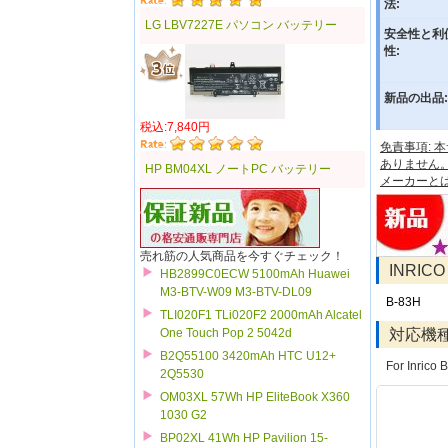
法:
LG LBV7227E パソコン バッテリー
安全性と利
性:
新品の出品:
税込:7,840円
免責事項:
ありません
HP BM04XL ノートPC バッテリー
メーカーと
売れ筋の人気商品を今すぐチェック！
INRI
HB2899C0ECW 5100mAh Huawei
M3-BTV-W09 M3-BTV-DL09
B-83H
TLI020F1 TLi020F2 2000mAh Alcatel
対応機
One Touch Pop 2 5042d
B2Q55100 3420mAh HTC U12+
For Inrico 
2Q5530
OM03XL 57Wh HP EliteBook X360
1030 G2
BP02XL 41Wh HP Pavilion 15-