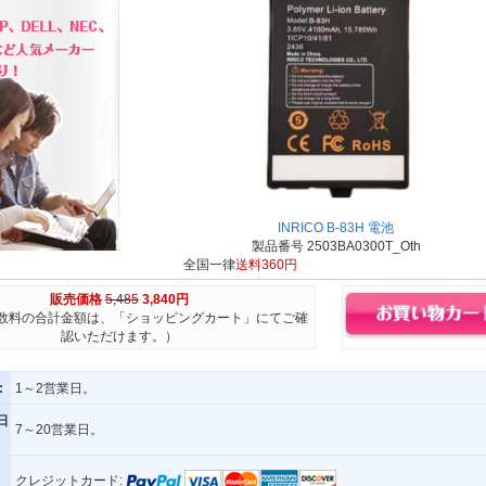
INRICO B-83H 電池
製品番号 2503BA0300T_Oth
全国一律
送料360円
販売価格
5,485
3,840円
数料の合計金額は、「ショッピングカート」にてご確
認いただけます。）
:
1～2営業日。
日
7～20営業日。
クレジットカード: