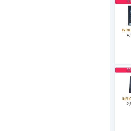
3
INRI
4,
3
INRI
2,