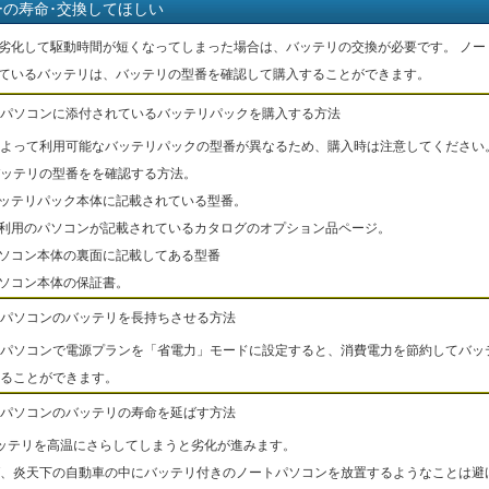
ーの寿命･交換してほしい
劣化して駆動時間が短くなってしまった場合は、バッテリの交換が必要です。 ノー
ているバッテリは、バッテリの型番を確認して購入することができます。
パソコンに添付されているバッテリパックを購入する方法
よって利用可能なバッテリパックの型番が異なるため、購入時は注意してください
ッテリの型番をを確認する方法。
バッテリパック本体に記載されている型番。
ご利用のパソコンが記載されているカタログのオプション品ページ。
パソコン本体の裏面に記載してある型番
パソコン本体の保証書。
パソコンのバッテリを長持ちさせる方法
パソコンで電源プランを「省電力」モードに設定すると、消費電力を節約してバッ
ることができます。
パソコンのバッテリの寿命を延ばす方法
ッテリを高温にさらしてしまうと劣化が進みます。
、炎天下の自動車の中にバッテリ付きのノートパソコンを放置するようなことは避