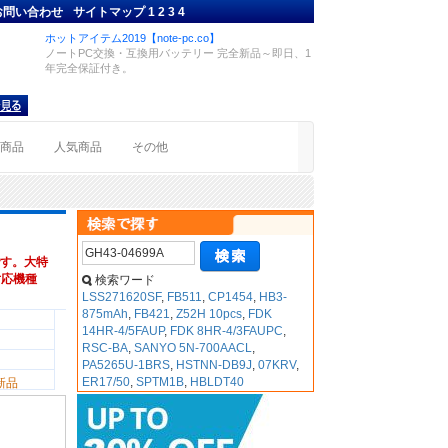
お問い合わせ
サイトマップ
1
2
3
4
ホットアイテム2019【note-pc.co】
ノートPC交換・互換用バッテリー 完全新品～即日、1
年完全保証付き。
着商品
人気商品
その他
す。大特
,対応機種
検索ワード
LSS271620SF
,
FB511
,
CP1454
,
HB3-
875mAh
,
FB421
,
Z52H 10pcs
,
FDK
14HR-4/5FAUP
,
FDK 8HR-4/3FAUPC
,
RSC-BA
,
SANYO 5N-700AACL
,
PA5265U-1BRS
,
HSTNN-DB9J
,
07KRV
,
ER17/50
,
SPTM1B
,
HBLDT40
新品