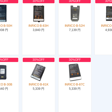
0%OFF
30%OFF
30%OFF
30%
CO B-50H
INRICO B-83H
INRICO B-52H
INRICO
938 円
3,840 円
7,139 円
4,93
0%OFF
30%OFF
30%OFF
CO B-30B
INRICO B-81K
INRICO B-87C
640 円
5,339 円
5,339 円