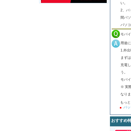
い。
2、バ
間パソ
パソコ
モバイ
用途に
1.外
まずは
充電し
う。
モバイ
※ 実
なりま
もっと
バッ
おすすめ