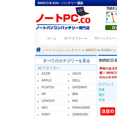
INRICO B-83H - バッテリー通販
(current)
ホーム
ACアダプター
PCバッテリー
ノートパソコン バッテリー
≫
INRICO
≫ B-83H
INRICO 
すべてのカテゴリーを見る
ACアダプター
寿命のある
価！ INRIC
ACER
ASUS
Inrico B-83
APPLE
DELL
のブランド
FUJITSU
GATEWAY
容量
HP
IBM
電圧
可用
LENOVO
MSI
NEC
PANASONIC
SONY
SAMSUNG