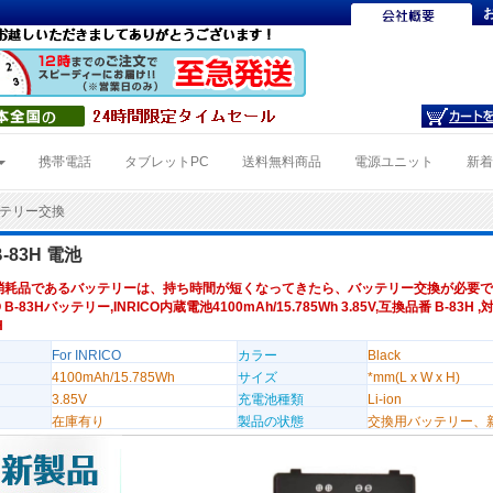
携帯電話
タブレットPC
送料無料商品
電源ユニット
新
バッテリー交換
B-83H 電池
消耗品であるバッテリーは、持ち時間が短くなってきたら、バッテリー交換が必要で
O B-83Hバッテリー,INRICO内蔵電池4100mAh/15.785Wh 3.85V,互換品番 B-83H 
H
For INRICO
カラー
Black
4100mAh/15.785Wh
サイズ
*mm(L x W x H)
3.85V
充電池種類
Li-ion
在庫有り
製品の状態
交換用バッテリー、