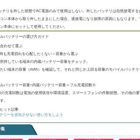
ッテリを外した状態でAC電源のみで使用はしない。外したバッテリは自然放電する
コン本体から取り外したままにした場合、過放電になり故障の原因にもなります。
ン本体にセットして使用してください。
ルバッテリーの選び方ガイド
合わせて選ぶ
出時も充電切れを心配したくない～容量から選ぶ
所持している端末の内蔵バッテリー容量をチェック。
たい端末の容量（mAh）を確認して、それと同じか上回る容量のモバイルバッテリ
ルバッテリー容量÷内蔵バッテリー容量＝フル充電回数※
際の充電回数は電池の使用状況や環境温度、スマートフォンの作動状態、その他の要
す。
ヒット記事
テリーを劣化させない使い方をしよう
特集