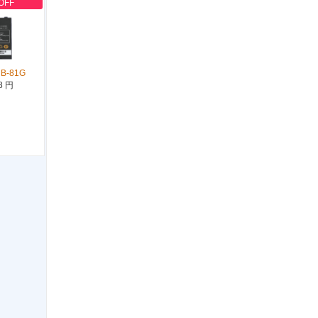
OFF
 B-81G
8 円