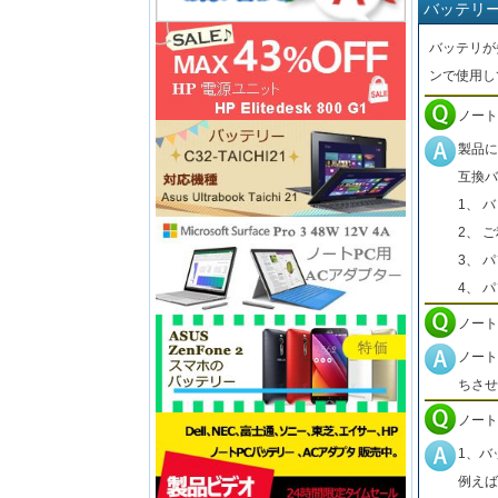
バッテリ
バッテリが
ンで使用し
ノート
製品に
互換バ
1、 
2、 
3、 
4、 
ノート
ノート
ちさせ
ノート
1、バ
例えば