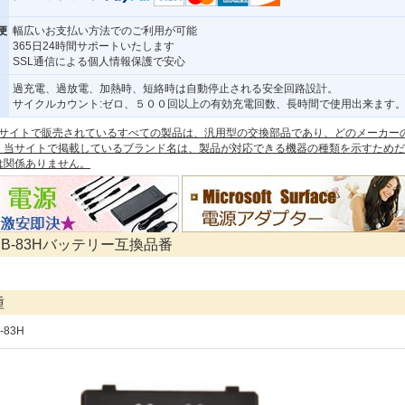
便
幅広いお支払い方法でのご利用が可能
365日24時間サポートいたします
SSL通信による個人情報保護で安心
過充電、過放電、加熱時、短絡時は自動停止される安全回路設計。
サイクルカウント:ゼロ、５００回以上の有効充電回数、長時間で使用出来ます
 本サイトで販売されているすべての製品は、汎用型の交換部品であり、どのメーカー
。当サイトで掲載しているブランド名は、製品が対応できる機器の種類を示すためだ
は関係ありません。
CO B-83Hバッテリー互換品番
種
B-83H