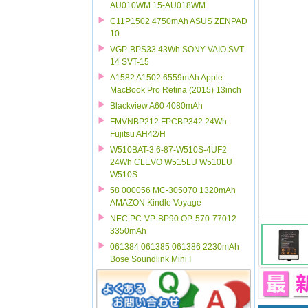
AU010WM 15-AU018WM
C11P1502 4750mAh ASUS ZENPAD
10
VGP-BPS33 43Wh SONY VAIO SVT-
14 SVT-15
A1582 A1502 6559mAh Apple
MacBook Pro Retina (2015) 13inch
Blackview A60 4080mAh
FMVNBP212 FPCBP342 24Wh
Fujitsu AH42/H
W510BAT-3 6-87-W510S-4UF2
24Wh CLEVO W515LU W510LU
W510S
58 000056 MC-305070 1320mAh
AMAZON Kindle Voyage
NEC PC-VP-BP90 OP-570-77012
3350mAh
061384 061385 061386 2230mAh
Bose Soundlink Mini I