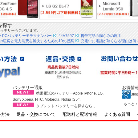
を探す
ッテリーもございます。
ートPCバッテリーモデルナンバー
44V7597
携帯電話の膨らみの理由
の暖房と電力消費を解決するための10の提案
充電中に電話が熱くなる理由は何
バッテリー通販
お得情
携帯電話のバッテリーApple iPhone, LG,
Blo
Sony Xperia, HTC, Motorola, Nokia など、
もっと
タブレット バッテリーを探すなら 。
い方法
返品・交換について
配送料と配送情報
よくある質問