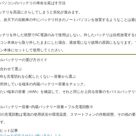
パソコンのバッテリの寿命を延ばす方法
ッテリを高温にさらしてしまうと劣化が進みます。
、炎天下の自動車の中にバッテリ付きのノートパソコンを放置するようなことは避
ッテリを外した状態でAC電源のみで使用はしない。外したバッテリは自然放電する
コン本体から取り外したままにした場合、過放電になり故障の原因にもなります。
ン本体にセットして使用してください。
ルバッテリーの選び方ガイド
合わせて選ぶ
出時も充電切れを心配したくない～容量から選ぶ
所持している端末の内蔵バッテリー容量をチェック。
たい端末の容量（mAh）を確認して、それと同じか上回る容量のモバイルバッテリ
ルバッテリー容量÷内蔵バッテリー容量＝フル充電回数※
際の充電回数は電池の使用状況や環境温度、スマートフォンの作動状態、その他の要
す。
ヒット記事
テリーを劣化させない使い方をしよう