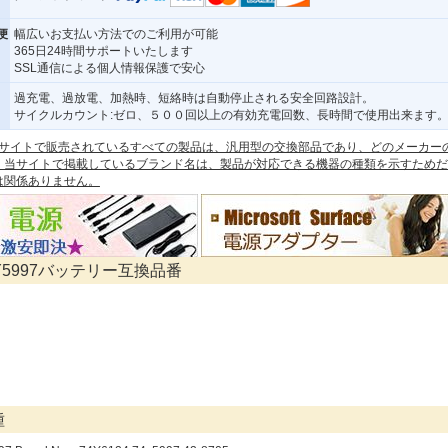
便
幅広いお支払い方法でのご利用が可能
365日24時間サポートいたします
SSL通信による個人情報保護で安心
過充電、過放電、加熱時、短絡時は自動停止される安全回路設計。
サイクルカウント:ゼロ、５００回以上の有効充電回数、長時間で使用出来ます
 本サイトで販売されているすべての製品は、汎用型の交換部品であり、どのメーカー
。当サイトで掲載しているブランド名は、製品が対応できる機器の種類を示すためだ
は関係ありません。
74Y5997バッテリー互換品番
種