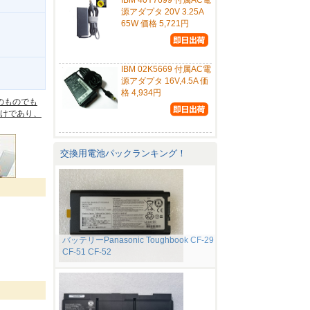
IBM 40Y7699 付属AC電
源アダプタ 20V 3.25A
65W 価格 5,721円
IBM 02K5669 付属AC電
。
源アダプタ 16V,4.5A 価
格 4,934円
のものでも
けであり、
交換用電池パックランキング！
バッテリーPanasonic Toughbook CF-29
CF-51 CF-52