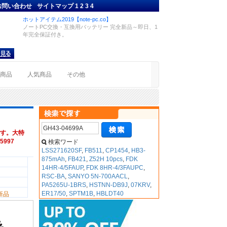
お問い合わせ
サイトマップ
1
2
3
4
ホットアイテム2019【note-pc.co】
ノートPC交換・互換用バッテリー 完全新品～即日、1
年完全保証付き。
着商品
人気商品
その他
す。大特
5997
検索ワード
LSS271620SF
,
FB511
,
CP1454
,
HB3-
875mAh
,
FB421
,
Z52H 10pcs
,
FDK
14HR-4/5FAUP
,
FDK 8HR-4/3FAUPC
,
RSC-BA
,
SANYO 5N-700AACL
,
PA5265U-1BRS
,
HSTNN-DB9J
,
07KRV
,
ER17/50
,
SPTM1B
,
HBLDT40
新品