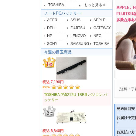
TOSHIBA
もっと見る≫
ノートPCバッテリー
ACER
ASUS
APPLE
DELL
FUJITSU
GATEWAY
HP
LENOVO
NEC
SONY
SAMSUNG
TOSHIBA
今週の目玉商品
税込:7,190円
（送料・手
TOSHIBA PA5212U-1BRS パソコン バ
ッテリー
発送日目安 
お届け予定
:
税込:6,840円
お支払い方