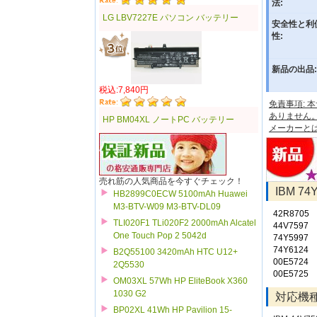
法:
LG LBV7227E パソコン バッテリー
安全性と利
性:
新品の出品:
税込:7,840円
免責事項:
ありません
HP BM04XL ノートPC バッテリー
メーカーと
売れ筋の人気商品を今すぐチェック！
IBM 
HB2899C0ECW 5100mAh Huawei
M3-BTV-W09 M3-BTV-DL09
42R8705
TLI020F1 TLi020F2 2000mAh Alcatel
44V7597
One Touch Pop 2 5042d
74Y5997
74Y6124
B2Q55100 3420mAh HTC U12+
00E5724
2Q5530
00E5725
OM03XL 57Wh HP EliteBook X360
1030 G2
対応機
BP02XL 41Wh HP Pavilion 15-