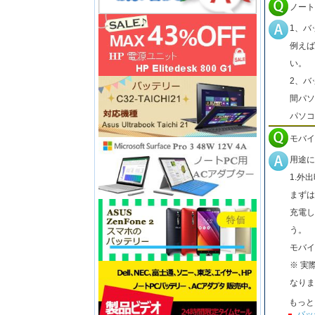
ノート
1、バ
例えば
い。
2、バ
間パソ
パソコ
モバイ
用途に
1.外
まずは
充電し
う。
モバイ
※ 実
なりま
もっと
バッ