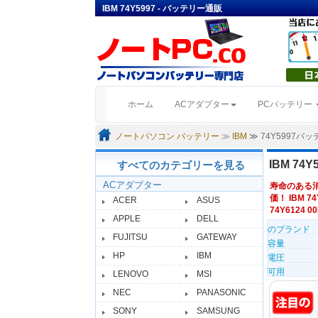
IBM 74Y5997 - バッテリー通販
(current)
ホーム
ACアダプター
PCバッテリー
ノートパソコン バッテリー
≫
IBM
≫ 74Y5997バ
IBM 74Y
すべてのカテゴリーを見る
ACアダプター
寿命のある
価！ IBM 74
ACER
ASUS
74Y6124 00
APPLE
DELL
のブランド
FUJITSU
GATEWAY
容量
HP
IBM
電圧
可用
LENOVO
MSI
NEC
PANASONIC
SONY
SAMSUNG