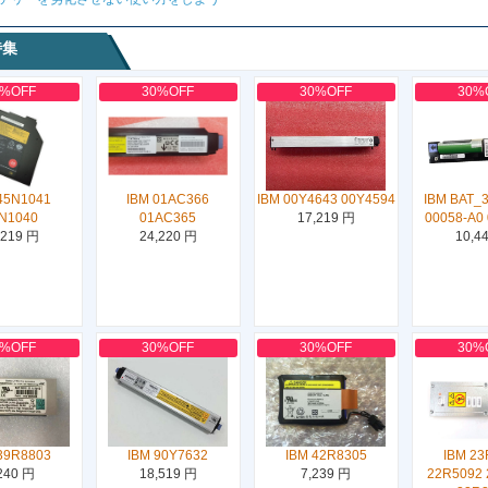
特集
0%OFF
30%OFF
30%OFF
30%
45N1041
IBM 01AC366
IBM 00Y4643 00Y4594
IBM BAT_3
N1040
01AC365
17,219 円
00058-A0
,219 円
24,220 円
10,4
0%OFF
30%OFF
30%OFF
30%
39R8803
IBM 90Y7632
IBM 42R8305
IBM 23
240 円
18,519 円
7,239 円
22R5092 