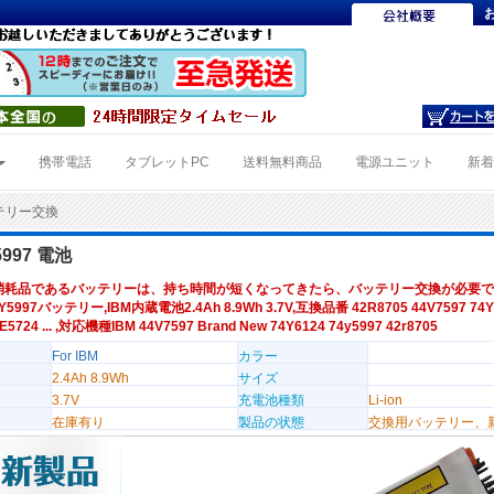
携帯電話
タブレットPC
送料無料商品
電源ユニット
新
ッテリー交換
5997 電池
消耗品であるバッテリーは、持ち時間が短くなってきたら、バッテリー交換が必要で
Y5997バッテリー,IBM内蔵電池2.4Ah 8.9Wh 3.7V,互換品番 42R8705 44V7597 74Y
E5724 ... ,対応機種IBM 44V7597 Brand New 74Y6124 74y5997 42r8705
For IBM
カラー
2.4Ah 8.9Wh
サイズ
3.7V
充電池種類
Li-ion
在庫有り
製品の状態
交換用バッテリー、