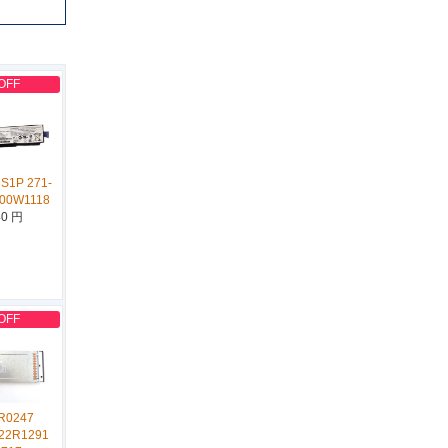
OFF
S1P 271-
 00W1118
40 円
OFF
R0247
22R1291