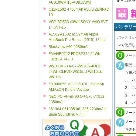
IBM 44V75
AU010WM 15-AU018WM
C11P1502 4750mAh ASUS ZENPAD
10
VGP-BPS33 43Wh SONY VAIO SVT-
バッテリ
14 SVT-15
A1582 A1502 6559mAh Apple
バッテリが
MacBook Pro Retina (2015) 13inch
ンで使用し
Blackview A60 4080mAh
FMVNBP212 FPCBP342 24Wh
ノート
Fujitsu AH42/H
製品に
W510BAT-3 6-87-W510S-4UF2
24Wh CLEVO W515LU W510LU
互換バ
W510S
1、 
58 000056 MC-305070 1320mAh
2、 
AMAZON Kindle Voyage
3、 
NEC PC-VP-BP90 OP-570-77012
3350mAh
4、 
061384 061385 061386 2230mAh
ノート
Bose Soundlink Mini I
ノート
ちさせ