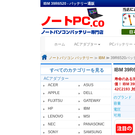
IBM 39R6520 - バッテリー通販
(current)
ホーム
ACアダプター
PCバッテリー
ノートパソコン バッテリー
≫
IBM
≫ 39R6520バ
IBM 39R
すべてのカテゴリーを見る
ACアダプター
寿命のある
価！ IBM 3
ACER
ASUS
42C2193 ,
APPLE
DELL
のブランド
FUJITSU
GATEWAY
容量
HP
IBM
電圧
可用
LENOVO
MSI
NEC
PANASONIC
SONY
SAMSUNG