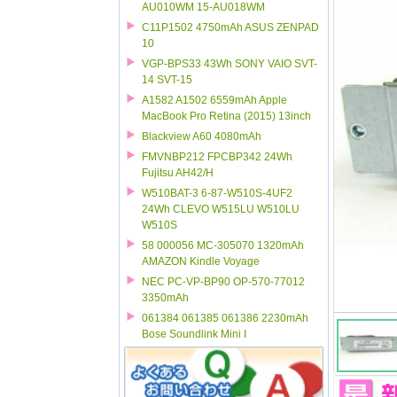
AU010WM 15-AU018WM
C11P1502 4750mAh ASUS ZENPAD
10
VGP-BPS33 43Wh SONY VAIO SVT-
14 SVT-15
A1582 A1502 6559mAh Apple
MacBook Pro Retina (2015) 13inch
Blackview A60 4080mAh
FMVNBP212 FPCBP342 24Wh
Fujitsu AH42/H
W510BAT-3 6-87-W510S-4UF2
24Wh CLEVO W515LU W510LU
W510S
58 000056 MC-305070 1320mAh
AMAZON Kindle Voyage
NEC PC-VP-BP90 OP-570-77012
3350mAh
061384 061385 061386 2230mAh
Bose Soundlink Mini I