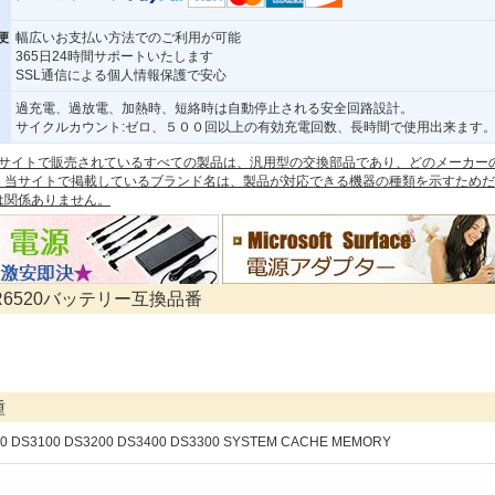
便
幅広いお支払い方法でのご利用が可能
365日24時間サポートいたします
SSL通信による個人情報保護で安心
過充電、過放電、加熱時、短絡時は自動停止される安全回路設計。
サイクルカウント:ゼロ、５００回以上の有効充電回数、長時間で使用出来ます
 本サイトで販売されているすべての製品は、汎用型の交換部品であり、どのメーカー
。当サイトで掲載しているブランド名は、製品が対応できる機器の種類を示すためだ
は関係ありません。
39R6520バッテリー互換品番
種
00 DS3100 DS3200 DS3400 DS3300 SYSTEM CACHE MEMORY