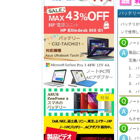
バッテリ
バッテリが
ンで使用し
ノート
製品に
互換バ
1、 
2、 
3、 
4、 
ノート
ノート
ちさせ
ノート
1、バ