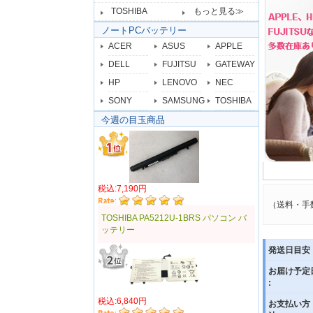
TOSHIBA
もっと見る≫
ノートPCバッテリー
ACER
ASUS
APPLE
DELL
FUJITSU
GATEWAY
HP
LENOVO
NEC
SONY
SAMSUNG
TOSHIBA
今週の目玉商品
税込:7,190円
（送料・手
TOSHIBA PA5212U-1BRS パソコン バ
ッテリー
発送日目安 
お届け予定
:
税込:6,840円
お支払い方