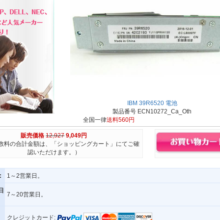
IBM 39R6520 電池
製品番号 ECN10272_Ca_Oth
全国一律
送料560円
販売価格
12,927
9,049円
数料の合計金額は、「ショッピングカート」にてご確
認いただけます。）
:
1～2営業日。
日
7～20営業日。
クレジットカード: