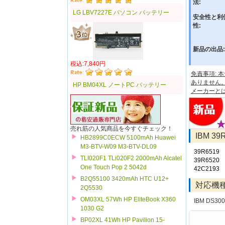
法:
LG LBV7227E パソコン バッテリー
安全性と利
性:
新品の出品:
税込:7,840円
免責事項:
ありません
HP BM04XL ノートPC バッテリー
メーカーと
売れ筋の人気商品を今すぐチェック！
IBM 
HB2899C0ECW 5100mAh Huawei
M3-BTV-W09 M3-BTV-DL09
39R6519
TLI020F1 TLi020F2 2000mAh Alcatel
39R6520
One Touch Pop 2 5042d
42C2193
B2Q55100 3420mAh HTC U12+
対応機
2Q5530
OM03XL 57Wh HP EliteBook X360
IBM DS30
1030 G2
BP02XL 41Wh HP Pavilion 15-