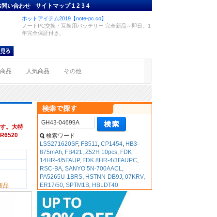
お問い合わせ
サイトマップ
1
2
3
4
ホットアイテム2019【note-pc.co】
ノートPC交換・互換用バッテリー 完全新品～即日、1
年完全保証付き。
着商品
人気商品
その他
す。大特
R6520
検索ワード
LSS271620SF
,
FB511
,
CP1454
,
HB3-
875mAh
,
FB421
,
Z52H 10pcs
,
FDK
14HR-4/5FAUP
,
FDK 8HR-4/3FAUPC
,
RSC-BA
,
SANYO 5N-700AACL
,
PA5265U-1BRS
,
HSTNN-DB9J
,
07KRV
,
ER17/50
,
SPTM1B
,
HBLDT40
新品