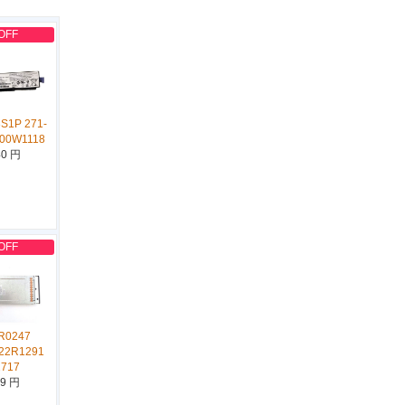
OFF
S1P 271-
 00W1118
40 円
OFF
R0247
22R1291
2717
19 円