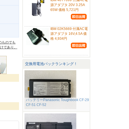
IBM 40Y7699 付属AC電
源アダプタ 20V 3.25A
65W 価格 5,721円
IBM 02K5669 付属AC電
。
源アダプタ 16V,4.5A 価
格 4,934円
のものでも
けであり、
交換用電池パックランキング！
バッテリーPanasonic Toughbook CF-29
CF-51 CF-52