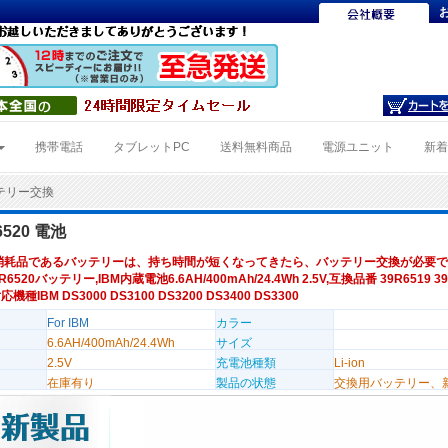
携帯電話
タブレットPC
送料無料商品
電源ユニット
新
ッテリー交換
6520 電池
消耗品であるバッテリーは、持ち時間が短くなってきたら、バッテリー交換が必要で
9R6520バッテリー,IBM内蔵電池6.6AH/400mAh/24.4Wh 2.5V,互換品番 39R6519 39
対応機種IBM DS3000 DS3100 DS3200 DS3400 DS3300
For IBM
カラー
6.6AH/400mAh/24.4Wh
サイズ
2.5V
充電池種類
Li-ion
在庫有り
製品の状態
交換用バッテリー、