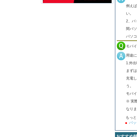
例えば
い。
2、バ
間パソ
パソコ
モバイ
用途に
1.外
まずは
充電し
う。
モバイ
※ 実
なりま
もっと
バッ
おすすめ