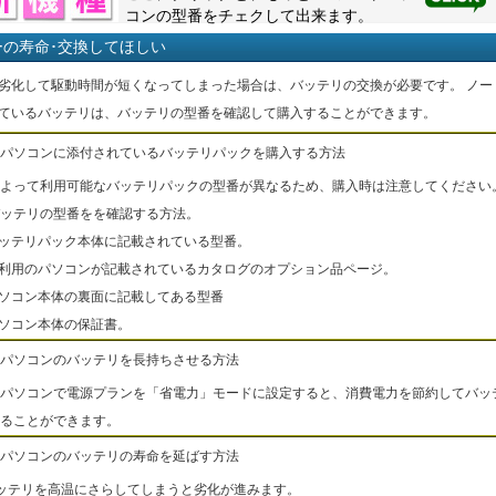
コンの型番をチェクして出来ます。
ーの寿命･交換してほしい
劣化して駆動時間が短くなってしまった場合は、バッテリの交換が必要です。 ノー
ているバッテリは、バッテリの型番を確認して購入することができます。
パソコンに添付されているバッテリパックを購入する方法
よって利用可能なバッテリパックの型番が異なるため、購入時は注意してください
ッテリの型番をを確認する方法。
バッテリパック本体に記載されている型番。
ご利用のパソコンが記載されているカタログのオプション品ページ。
パソコン本体の裏面に記載してある型番
パソコン本体の保証書。
パソコンのバッテリを長持ちさせる方法
パソコンで電源プランを「省電力」モードに設定すると、消費電力を節約してバッ
ることができます。
パソコンのバッテリの寿命を延ばす方法
ッテリを高温にさらしてしまうと劣化が進みます。