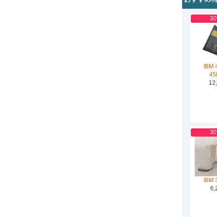
3
IBM 
45
12
3
IBM 
6,