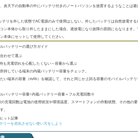
、炎天下の自動車の中にバッテリ付きのノートパソコンを放置するようなことは避
ッテリを外した状態でAC電源のみで使用はしない。外したバッテリは自然放電する
コン本体から取り外したままにした場合、過放電になり故障の原因にもなります。
ン本体にセットして使用してください。
ルバッテリーの選び方ガイド
合わせて選ぶ
出時も充電切れを心配したくない～容量から選ぶ
所持している端末の内蔵バッテリー容量をチェック。
たい端末の容量（mAh）を確認して、それと同じか上回る容量のモバイルバッテリ
ルバッテリー容量÷内蔵バッテリー容量＝フル充電回数※
際の充電回数は電池の使用状況や環境温度、スマートフォンの作動状態、その他の要
す。
ヒット記事
テリーを劣化させない使い方をしよう
特集