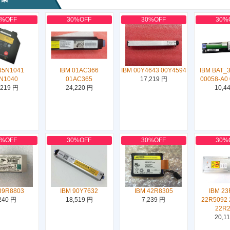
0%OFF
30%OFF
30%OFF
30%
45N1041
IBM 01AC366
IBM 00Y4643 00Y4594
IBM BAT_3
N1040
01AC365
17,219 円
00058-A0
,219 円
24,220 円
10,4
0%OFF
30%OFF
30%OFF
30%
39R8803
IBM 90Y7632
IBM 42R8305
IBM 23
240 円
18,519 円
7,239 円
22R5092 
22R
20,1