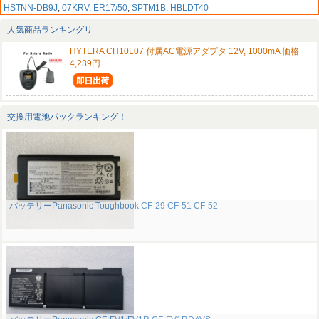
HSTNN-DB9J
,
07KRV
,
ER17/50
,
SPTM1B
,
HBLDT40
人気商品ランキングリ
HYTERA CH10L07 付属AC電源アダプタ 12V, 1000mA 価格
4,239円
交換用電池パックランキング！
バッテリーPanasonic Toughbook CF-29 CF-51 CF-52