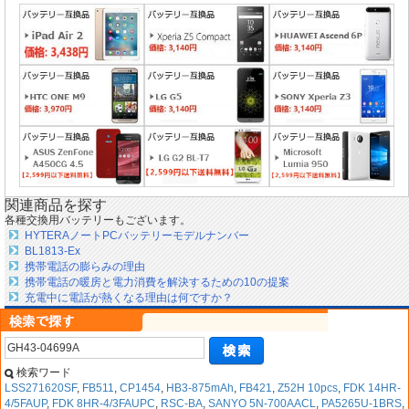
関連商品を探す
各種交換用バッテリーもございます。
HYTERAノートPCバッテリーモデルナンバー
BL1813-Ex
携帯電話の膨らみの理由
携帯電話の暖房と電力消費を解決するための10の提案
充電中に電話が熱くなる理由は何ですか？
検索ワード
LSS271620SF
,
FB511
,
CP1454
,
HB3-875mAh
,
FB421
,
Z52H 10pcs
,
FDK 14HR-
4/5FAUP
,
FDK 8HR-4/3FAUPC
,
RSC-BA
,
SANYO 5N-700AACL
,
PA5265U-1BRS
,