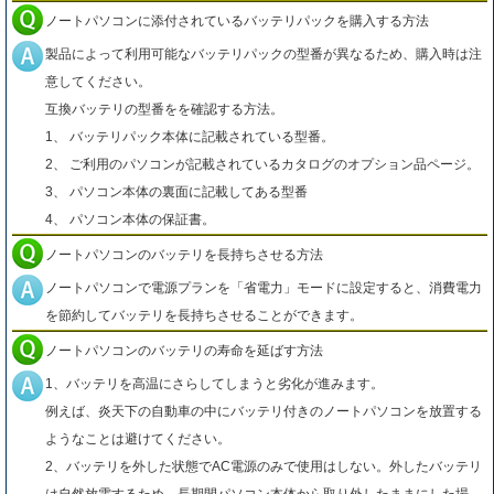
ノートパソコンに添付されているバッテリパックを購入する方法
製品によって利用可能なバッテリパックの型番が異なるため、購入時は注
意してください。
互換バッテリの型番をを確認する方法。
1、 バッテリパック本体に記載されている型番。
2、 ご利用のパソコンが記載されているカタログのオプション品ページ。
3、 パソコン本体の裏面に記載してある型番
4、 パソコン本体の保証書。
ノートパソコンのバッテリを長持ちさせる方法
ノートパソコンで電源プランを「省電力」モードに設定すると、消費電力
を節約してバッテリを長持ちさせることができます。
ノートパソコンのバッテリの寿命を延ばす方法
1、バッテリを高温にさらしてしまうと劣化が進みます。
例えば、炎天下の自動車の中にバッテリ付きのノートパソコンを放置する
ようなことは避けてください。
2、バッテリを外した状態でAC電源のみで使用はしない。外したバッテリ