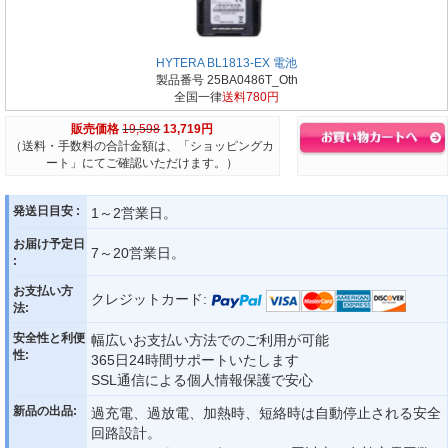
HYTERA BL1813-EX 電池
製品番号 25BA0486T_Oth
全国一律
送料780円
販売価格
19,598
13,719円
（送料・手数料の合計金額は、「ショッピングカ
ート」にてご確認いただけます。）
発送日目安 :
1～2営業日。
お届け予定日
7～20営業日。
:
お支払い方
クレジットカード:
法:
安全性と利便
幅広いお支払い方法でのご利用が可能
性:
365日24時間サポートいたします
SSL通信による個人情報保護で安心
新品の出品:
過充電、過放電、加熱時、短絡時は自動停止される安全
回路設計。