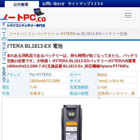
お問い合わせ
サイトマップ
1
2
3
4
Toggle
naviga
す
べ
て
ノートパソコン バッテリー
≫
HYTERA
≫ BL1813-EXバッテリー交換
の
カ
HYTERA BL1813-EX 電池
テ
ゴ
寿命のある消耗品であるバッテリーは、持ち時間が短くなってきたら、バッテリ
リ
ー交換が必要です。大特価！ HYTERA BL1813-EXバッテリー,HYTERA内蔵電
ー
池1800mAh/13.3Wh 7.4V,互換品番 BL1813-Ex ,対応機種Hytera PT790Ex
を
見
のブランド
For HYTERA
カラー
Black
る
容量
1800mAh/13.3Wh
サイズ
*mm(L x W x H)
電圧
7.4V
充電池種類
Li-ion
可用
在庫有り
製品の状態
交換用バッテリー、新
品