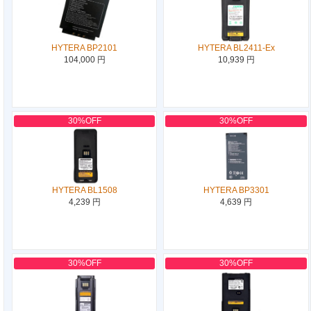
HYTERA BP2101
HYTERA BL2411-Ex
104,000 円
10,939 円
30%OFF
30%OFF
HYTERA BL1508
HYTERA BP3301
4,239 円
4,639 円
30%OFF
30%OFF