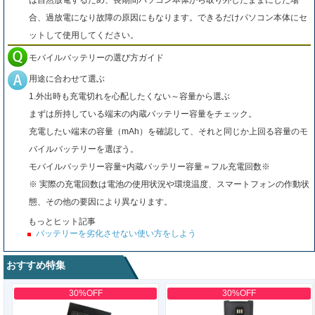
は自然放電するため、長期間パソコン本体から取り外したままにした場
合、過放電になり故障の原因にもなります。できるだけパソコン本体にセ
ットして使用してください。
モバイルバッテリーの選び方ガイド
用途に合わせて選ぶ
1.外出時も充電切れを心配したくない～容量から選ぶ
まずは所持している端末の内蔵バッテリー容量をチェック。
充電したい端末の容量（mAh）を確認して、それと同じか上回る容量のモ
バイルバッテリーを選ぼう。
モバイルバッテリー容量÷内蔵バッテリー容量＝フル充電回数※
※ 実際の充電回数は電池の使用状況や環境温度、スマートフォンの作動状
態、その他の要因により異なります。
もっとヒット記事
バッテリーを劣化させない使い方をしよう
おすすめ特集
30%OFF
30%OFF