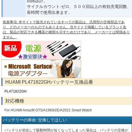
回路設計。
サイクルカウント:ゼロ、５００回以上の有効充電回数、
長時間で使用出来ます。
免責事項: 本サイトで販売されているすべての製品は、汎用型の交換部品であ
り、どのメーカーのものでもありません。当サイトで掲載しているブランド名
は、製品が対応できる機器の種類を示すためだけであり、メーカーとは関係あり
ません。
HUAMI PL471822GHバッテリー互換品番
PL471822GH
対応機種
For HUAMI Amazfit GTS/A1969/2E/A2021 Smart Watch
バッテリーの寿命･交換してほしい
バッテリが劣化して駆動時間が短くなってしまった場合は、バッテリの交換が