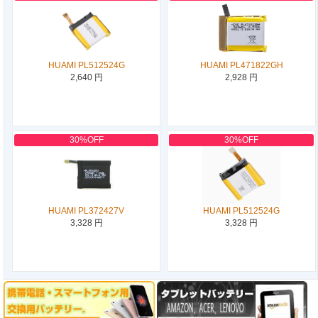
HUAMI PL512524G
HUAMI PL471822GH
2,640 円
2,928 円
30%OFF
30%OFF
HUAMI PL372427V
HUAMI PL512524G
3,328 円
3,328 円