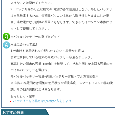
ようなことは避けてください。
2、バッテリを外した状態でAC電源のみで使用はしない。外したバッテリ
は自然放電するため、長期間パソコン本体から取り外したままにした場
合、過放電になり故障の原因にもなります。できるだけパソコン本体にセ
ットして使用してください。
モバイルバッテリーの選び方ガイド
用途に合わせて選ぶ
1.外出時も充電切れを心配したくない～容量から選ぶ
まずは所持している端末の内蔵バッテリー容量をチェック。
充電したい端末の容量（mAh）を確認して、それと同じか上回る容量のモ
バイルバッテリーを選ぼう。
モバイルバッテリー容量÷内蔵バッテリー容量＝フル充電回数※
※ 実際の充電回数は電池の使用状況や環境温度、スマートフォンの作動状
態、その他の要因により異なります。
もっとヒット記事
バッテリーを劣化させない使い方をしよう
おすすめ特集