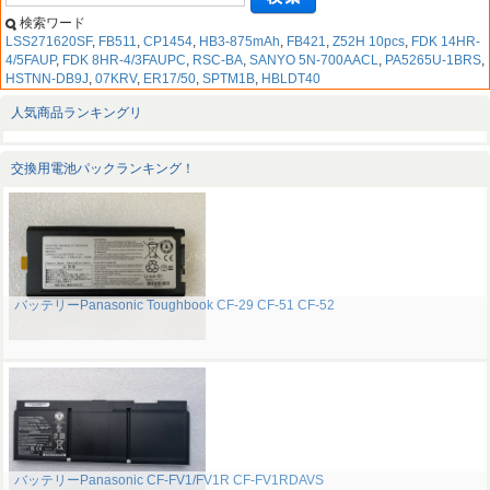
検索ワード
LSS271620SF
,
FB511
,
CP1454
,
HB3-875mAh
,
FB421
,
Z52H 10pcs
,
FDK 14HR-
4/5FAUP
,
FDK 8HR-4/3FAUPC
,
RSC-BA
,
SANYO 5N-700AACL
,
PA5265U-1BRS
,
HSTNN-DB9J
,
07KRV
,
ER17/50
,
SPTM1B
,
HBLDT40
人気商品ランキングリ
交換用電池パックランキング！
バッテリーPanasonic Toughbook CF-29 CF-51 CF-52
バッテリーPanasonic CF-FV1/FV1R CF-FV1RDAVS