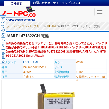
お問い合わせ
サイトマップ
1
2
3
4
Toggle
naviga
す
べ
て
ノートパソコン バッテリー
≫
HUAMI
≫ PL471822GHバッテリー交換
の
カ
HUAMI PL471822GH 電池
テ
ゴ
寿命のある消耗品であるバッテリーは、持ち時間が短くなってきたら、バッテリ
リ
ー交換が必要です。大特価！ HUAMI PL471822GHバッテリー,HUAMI内蔵電池
ー
240mAh/0.92WH 3.85V,互換品番 PL471822GH ,対応機種HUAMI Amazfit GTS
を
A1969 2E A2021 Smart Watch
見
る
のブランド
For HUAMI
カラー
White
容量
240mAh/0.92WH
サイズ
電圧
3.85V
充電池種類
Li-ion
可用
在庫有り
製品の状態
交換用バッテリー、新
品