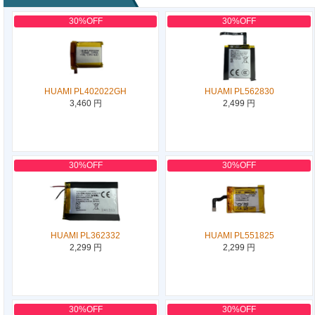
30%OFF
30%OFF
HUAMI PL402022GH
HUAMI PL562830
3,460 円
2,499 円
30%OFF
30%OFF
HUAMI PL362332
HUAMI PL551825
2,299 円
2,299 円
30%OFF
30%OFF