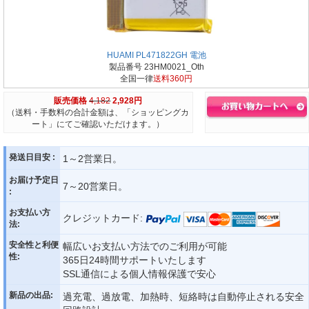
HUAMI PL471822GH 電池
製品番号 23HM0021_Oth
全国一律
送料360円
販売価格
4,182
2,928円
（送料・手数料の合計金額は、「ショッピングカ
ート」にてご確認いただけます。）
発送日目安 :
1～2営業日。
お届け予定日
7～20営業日。
:
お支払い方
クレジットカード:
法:
安全性と利便
幅広いお支払い方法でのご利用が可能
性:
365日24時間サポートいたします
SSL通信による個人情報保護で安心
新品の出品:
過充電、過放電、加熱時、短絡時は自動停止される安全