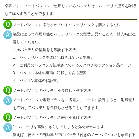
必要です。 ノートパソコンで使用しているバッテリは、バッテリの型番を確認
して購入することができます。
ノートパソコンに添付されているバッテリパックを購入する方法
製品によって利用可能なバッテリパックの型番が異なるため、購入時は注
意してください。
互換バッテリの型番をを確認する方法。
1、 バッテリパック本体に記載されている型番。
2、 ご利用のパソコンが記載されているカタログのオプション品ページ。
3、 パソコン本体の裏面に記載してある型番
4、 パソコン本体の保証書。
ノートパソコンのバッテリを長持ちさせる方法
ノートパソコンで電源プランを「省電力」モードに設定すると、消費電力
を節約してバッテリを長持ちさせることができます。
ノートパソコンのバッテリの寿命を延ばす方法
1、バッテリを高温にさらしてしまうと劣化が進みます。
例えば、炎天下の自動車の中にバッテリ付きのノートパソコンを放置する