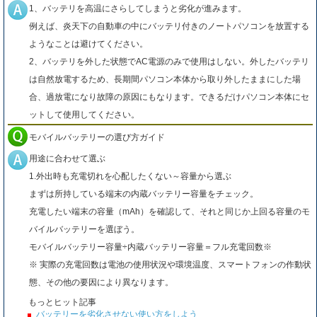
1、バッテリを高温にさらしてしまうと劣化が進みます。
例えば、炎天下の自動車の中にバッテリ付きのノートパソコンを放置する
ようなことは避けてください。
2、バッテリを外した状態でAC電源のみで使用はしない。外したバッテリ
は自然放電するため、長期間パソコン本体から取り外したままにした場
合、過放電になり故障の原因にもなります。できるだけパソコン本体にセ
ットして使用してください。
モバイルバッテリーの選び方ガイド
用途に合わせて選ぶ
1.外出時も充電切れを心配したくない～容量から選ぶ
まずは所持している端末の内蔵バッテリー容量をチェック。
充電したい端末の容量（mAh）を確認して、それと同じか上回る容量のモ
バイルバッテリーを選ぼう。
モバイルバッテリー容量÷内蔵バッテリー容量＝フル充電回数※
※ 実際の充電回数は電池の使用状況や環境温度、スマートフォンの作動状
態、その他の要因により異なります。
もっとヒット記事
バッテリーを劣化させない使い方をしよう