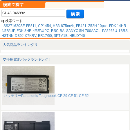
検索ワード
LSS271620SF
,
FB511
,
CP1454
,
HB3-875mAh
,
FB421
,
Z52H 10pcs
,
FDK 14HR-
4/5FAUP
,
FDK 8HR-4/3FAUPC
,
RSC-BA
,
SANYO 5N-700AACL
,
PA5265U-1BRS
,
HSTNN-DB9J
,
07KRV
,
ER17/50
,
SPTM1B
,
HBLDT40
人気商品ランキングリ
交換用電池パックランキング！
バッテリーPanasonic Toughbook CF-29 CF-51 CF-52