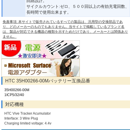
回路設計。
サイクルカウント:ゼロ、５００回以上の有効充電回数、
長時間で使用出来ます。
免責事項: 本サイトで販売されているすべての製品は、汎用型の交換部品であ
り、どのメーカーのものでもありません。当サイトで掲載しているブランド名
は、製品が対応できる機器の種類を示すためだけであり、メーカーとは関係あり
ません。
HTC 35H00266-00Mバッテリー互換品番
35H00266-00M
1ICP5/32/40
対応機種
HTC Vive Tracker Acumulator
Interface: 3 Wire Plug
Charging limited voltage: 4.4v