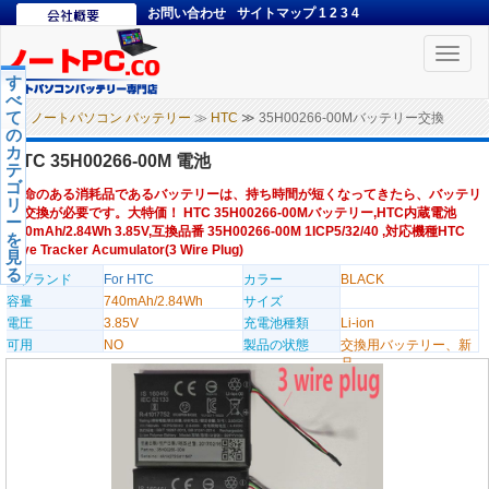
お問い合わせ
サイトマップ
1
2
3
4
Toggle
naviga
す
べ
て
ノートパソコン バッテリー
≫
HTC
≫ 35H00266-00Mバッテリー交換
の
カ
HTC 35H00266-00M 電池
テ
ゴ
寿命のある消耗品であるバッテリーは、持ち時間が短くなってきたら、バッテリ
リ
ー交換が必要です。大特価！ HTC 35H00266-00Mバッテリー,HTC内蔵電池
ー
740mAh/2.84Wh 3.85V,互換品番 35H00266-00M 1ICP5/32/40 ,対応機種HTC
を
Vive Tracker Acumulator(3 Wire Plug)
見
る
のブランド
For HTC
カラー
BLACK
容量
740mAh/2.84Wh
サイズ
電圧
3.85V
充電池種類
Li-ion
可用
NO
製品の状態
交換用バッテリー、新
品