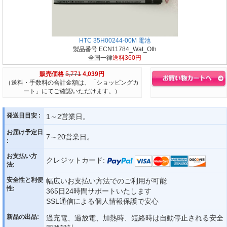
HTC 35H00244-00M 電池
製品番号 ECN11784_Wat_Oth
全国一律
送料360円
販売価格
5,771
4,039円
（送料・手数料の合計金額は、「ショッピングカ
ート」にてご確認いただけます。）
発送日目安 :
1～2営業日。
お届け予定日
7～20営業日。
:
お支払い方
クレジットカード:
法:
安全性と利便
幅広いお支払い方法でのご利用が可能
性:
365日24時間サポートいたします
SSL通信による個人情報保護で安心
新品の出品:
過充電、過放電、加熱時、短絡時は自動停止される安全