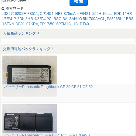
検索ワード
LSS271620SF
,
FB511
,
CP1454
,
HB3-875mAh
,
FB421
,
Z52H 10pcs
,
FDK 14HR-
4/5FAUP
,
FDK 8HR-4/3FAUPC
,
RSC-BA
,
SANYO 5N-700AACL
,
PA5265U-1BRS
,
HSTNN-DB9J
,
07KRV
,
ER17/50
,
SPTM1B
,
HBLDT40
人気商品ランキングリ
交換用電池パックランキング！
バッテリーPanasonic Toughbook CF-29 CF-51 CF-52
バッテリーPanasonic CF-FV1/FV1R CF-FV1RDAVS