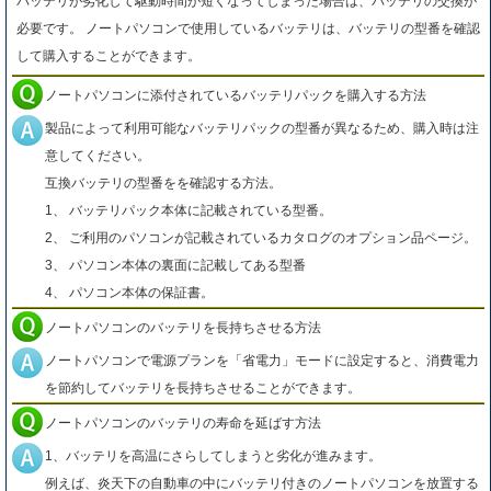
バッテリが劣化して駆動時間が短くなってしまった場合は、バッテリの交換が
必要です。 ノートパソコンで使用しているバッテリは、バッテリの型番を確認
して購入することができます。
ノートパソコンに添付されているバッテリパックを購入する方法
製品によって利用可能なバッテリパックの型番が異なるため、購入時は注
意してください。
互換バッテリの型番をを確認する方法。
1、 バッテリパック本体に記載されている型番。
2、 ご利用のパソコンが記載されているカタログのオプション品ページ。
3、 パソコン本体の裏面に記載してある型番
4、 パソコン本体の保証書。
ノートパソコンのバッテリを長持ちさせる方法
ノートパソコンで電源プランを「省電力」モードに設定すると、消費電力
を節約してバッテリを長持ちさせることができます。
ノートパソコンのバッテリの寿命を延ばす方法
1、バッテリを高温にさらしてしまうと劣化が進みます。
例えば、炎天下の自動車の中にバッテリ付きのノートパソコンを放置する