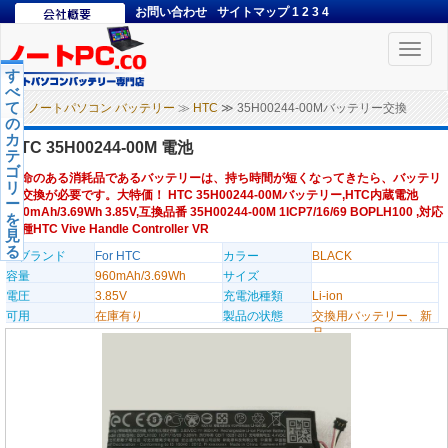
お問い合わせ
サイトマップ
1
2
3
4
Toggle
naviga
す
べ
て
ノートパソコン バッテリー
≫
HTC
≫ 35H00244-00Mバッテリー交換
の
カ
HTC 35H00244-00M 電池
テ
ゴ
寿命のある消耗品であるバッテリーは、持ち時間が短くなってきたら、バッテリ
リ
ー交換が必要です。大特価！ HTC 35H00244-00Mバッテリー,HTC内蔵電池
ー
960mAh/3.69Wh 3.85V,互換品番 35H00244-00M 1ICP7/16/69 BOPLH100 ,対応
を
機種HTC Vive Handle Controller VR
見
る
のブランド
For HTC
カラー
BLACK
容量
960mAh/3.69Wh
サイズ
電圧
3.85V
充電池種類
Li-ion
可用
在庫有り
製品の状態
交換用バッテリー、新
品