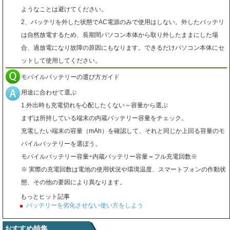
ようなことは避けてください。
2、バッテリを外した状態でAC電源のみで使用はしない。外したバッテリ
は自然放電するため、長期間パソコン本体から取り外したままにした場
合、過放電になり故障の原因にもなります。できるだけパソコン本体にセ
ットして使用してください。
モバイルバッテリーの選び方ガイド
用途に合わせて選ぶ
1.外出時も充電切れを心配したくない～容量から選ぶ
まずは所持している端末の内蔵バッテリー容量をチェック。
充電したい端末の容量（mAh）を確認して、それと同じか上回る容量のモ
バイルバッテリーを選ぼう。
モバイルバッテリー容量÷内蔵バッテリー容量＝フル充電回数※
※ 実際の充電回数は電池の使用状況や環境温度、スマートフォンの作動状
態、その他の要因により異なります。
もっとヒット記事
バッテリーを劣化させない使い方をしよう
おすすめ特集