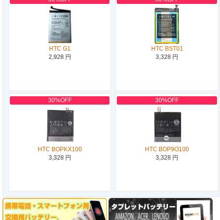
HTC G1
HTC BST01
2,928 円
3,328 円
30%OFF
30%OFF
HTC BOPKX100
HTC BOP9O100
3,328 円
3,328 円