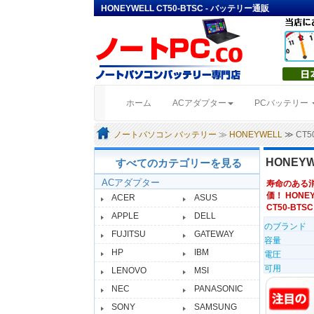
HONEYWELL CT50-BTSC - バッテリー通販
(current)
ホーム
ACアダプター
PCバッテリー
ノートパソコン バッテリー
≫
HONEYWELL
≫ CT
HONEYW
すべてのカテゴリーを見る
ACアダプター
寿命のある
価！ HONEY
ACER
ASUS
CT50-BTSC 
APPLE
DELL
のブランド
FUJITSU
GATEWAY
容量
HP
IBM
電圧
可用
LENOVO
MSI
NEC
PANASONIC
SONY
SAMSUNG