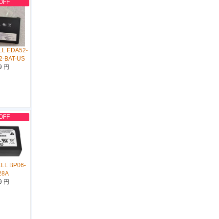
OFF
L EDA52-
2-BAT-US
9 円
OFF
LL BP06-
28A
9 円