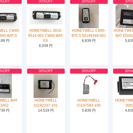
0%OFF
30%OFF
30%OFF
30%
ELL CW45-
HONEYWELL 3010-
HONEYWELL CK65-
HONEYWEL
W45-BAT-S
8514-001 CW45-BAT-
BTCS 50149348-001
BAT EDA5
189 円
EX
6,839 円
5,63
6,039 円
0%OFF
30%OFF
30%OFF
30%
WELL BAT-
HONEYWELL
HONEYWELL
HONEYWE
DA52
51192337-101
51197593-100
000
739 円
14,519 円
5,839 円
4,63