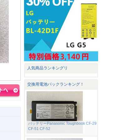
人気商品ランキングリ
交換用電池パックランキング！
バッテリーPanasonic Toughbook CF-29
CF-51 CF-52