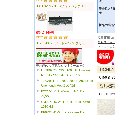
法:
LG LBV7227E パソコン バッテリー
安全性と利
性:
新品の出品:
税込:7,840円
免責事項:
ありません
HP BM04XL ノートPC バッテリー
メーカーと
売れ筋の人気商品を今すぐチェック！
HONE
HB2899C0ECW 5100mAh Huawei
M3-BTV-W09 M3-BTV-DL09
CT50-BTS
TLI020F1 TLi020F2 2000mAh Alcatel
対応機
One Touch Pop 2 5042d
B2Q55100 3420mAh HTC U12+
For Honeyw
2Q5530
OM03XL 57Wh HP EliteBook X360
1030 G2
BP02XL 41Wh HP Pavilion 15-