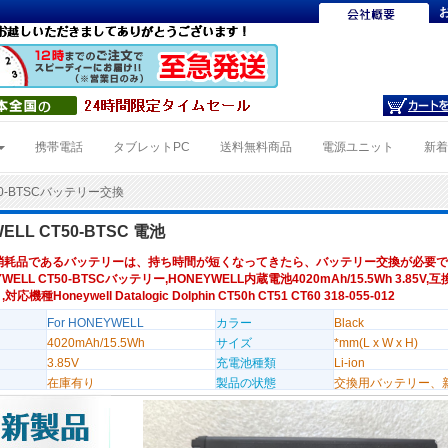
携帯電話
タブレットPC
送料無料商品
電源ユニット
新
50-BTSCバッテリー交換
ELL CT50-BTSC 電池
消耗品であるバッテリーは、持ち時間が短くなってきたら、バッテリー交換が必要で
WELL CT50-BTSCバッテリー,HONEYWELL内蔵電池4020mAh/15.5Wh 3.85V,
,対応機種Honeywell Datalogic Dolphin CT50h CT51 CT60 318-055-012
For HONEYWELL
カラー
Black
4020mAh/15.5Wh
サイズ
*mm(L x W x H)
3.85V
充電池種類
Li-ion
在庫有り
製品の状態
交換用バッテリー、