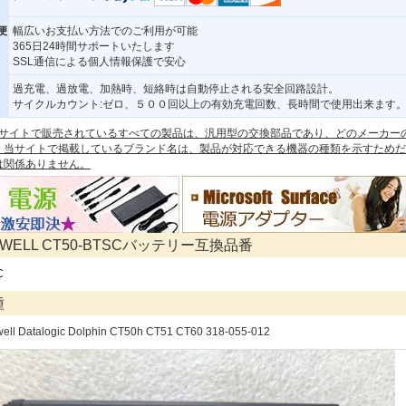
便
幅広いお支払い方法でのご利用が可能
365日24時間サポートいたします
SSL通信による個人情報保護で安心
過充電、過放電、加熱時、短絡時は自動停止される安全回路設計。
サイクルカウント:ゼロ、５００回以上の有効充電回数、長時間で使用出来ます
 本サイトで販売されているすべての製品は、汎用型の交換部品であり、どのメーカー
。当サイトで掲載しているブランド名は、製品が対応できる機器の種類を示すためだ
は関係ありません。
YWELL CT50-BTSCバッテリー互換品番
C
種
ell Datalogic Dolphin CT50h CT51 CT60 318-055-012