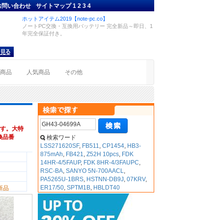
お問い合わせ
サイトマップ
1
2
3
4
ホットアイテム2019【note-pc.co】
ノートPC交換・互換用バッテリー 完全新品～即日、1
年完全保証付き。
着商品
人気商品
その他
す。大特
互換品番
検索ワード
LSS271620SF
,
FB511
,
CP1454
,
HB3-
875mAh
,
FB421
,
Z52H 10pcs
,
FDK
14HR-4/5FAUP
,
FDK 8HR-4/3FAUPC
,
RSC-BA
,
SANYO 5N-700AACL
,
PA5265U-1BRS
,
HSTNN-DB9J
,
07KRV
,
ER17/50
,
SPTM1B
,
HBLDT40
新品