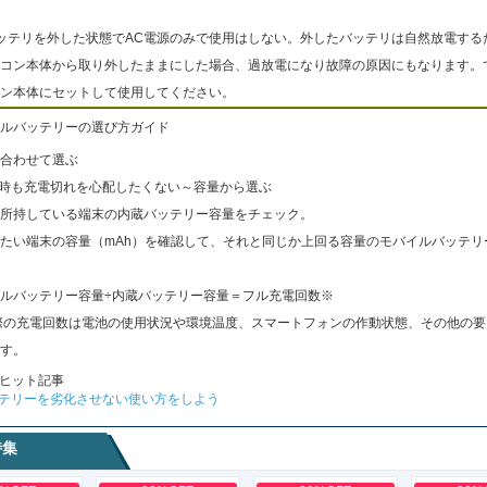
ッテリを外した状態でAC電源のみで使用はしない。外したバッテリは自然放電する
コン本体から取り外したままにした場合、過放電になり故障の原因にもなります。
ン本体にセットして使用してください。
ルバッテリーの選び方ガイド
合わせて選ぶ
出時も充電切れを心配したくない～容量から選ぶ
所持している端末の内蔵バッテリー容量をチェック。
たい端末の容量（mAh）を確認して、それと同じか上回る容量のモバイルバッテリ
ルバッテリー容量÷内蔵バッテリー容量＝フル充電回数※
際の充電回数は電池の使用状況や環境温度、スマートフォンの作動状態、その他の要
す。
ヒット記事
テリーを劣化させない使い方をしよう
特集