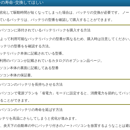
ーの寿命･交換してほしい
劣化して駆動時間が短くなってしまった場合は、バッテリの交換が必要です。 ノー
ているバッテリは、バッテリの型番を確認して購入することができます。
パソコンに添付されているバッテリパックを購入する方法
よって利用可能なバッテリパックの型番が異なるため、購入時は注意してください
ッテリの型番をを確認する方法。
バッテリパック本体に記載されている型番。
ご利用のパソコンが記載されているカタログのオプション品ページ。
パソコン本体の裏面に記載してある型番
パソコン本体の保証書。
パソコンのバッテリを長持ちさせる方法
パソコンで電源プランを「省電力」モードに設定すると、消費電力を節約してバッ
ることができます。
パソコンのバッテリの寿命を延ばす方法
ッテリを高温にさらしてしまうと劣化が進みます。
、炎天下の自動車の中にバッテリ付きのノートパソコンを放置するようなことは避