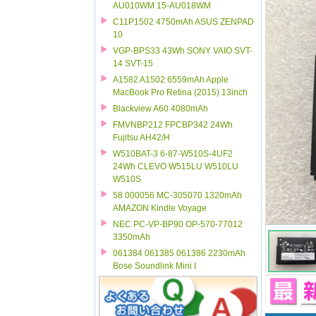
AU010WM 15-AU018WM
C11P1502 4750mAh ASUS ZENPAD
10
VGP-BPS33 43Wh SONY VAIO SVT-
14 SVT-15
A1582 A1502 6559mAh Apple
MacBook Pro Retina (2015) 13inch
Blackview A60 4080mAh
FMVNBP212 FPCBP342 24Wh
Fujitsu AH42/H
W510BAT-3 6-87-W510S-4UF2
24Wh CLEVO W515LU W510LU
W510S
58 000056 MC-305070 1320mAh
AMAZON Kindle Voyage
NEC PC-VP-BP90 OP-570-77012
3350mAh
061384 061385 061386 2230mAh
Bose Soundlink Mini I