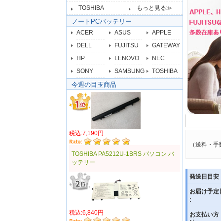
TOSHIBA
もっと見る≫
ノートPCバッテリー
ACER
ASUS
APPLE
DELL
FUJITSU
GATEWAY
HP
LENOVO
NEC
SONY
SAMSUNG
TOSHIBA
今週の目玉商品
税込:7,190円
（送料・手
TOSHIBA PA5212U-1BRS パソコン バ
ッテリー
発送日目安 
お届け予定
:
税込:6,840円
お支払い方