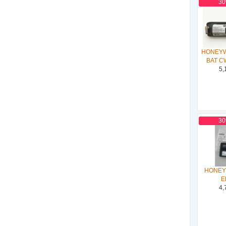
3
HONEYW
BAT C
5,
3
HONEY
E
4,