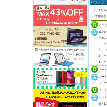
バッテリ
バッテリが
ンで使用し
ノート
製品に
互換バ
1、 
2、 
3、 
4、 
ノート
ノート
ちさせ
ノート
1、バ
例えば