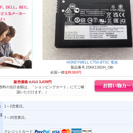
HONEYWELL CT50-BTSC 電池
製品番号 25KK1392H_Oth
全国一律
送料360円
販売価格
4,913
3,439円
数料の合計金額は、「ショッピングカート」にてご確
認いただけます。）
:
1～2営業日。
日
7～20営業日。
クレジットカード: