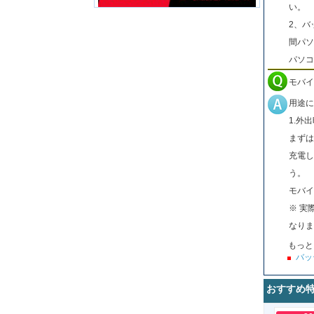
い。
2、バ
間パソ
パソコ
モバイ
用途に
1.外
まずは
充電し
う。
モバイ
※ 実
なりま
もっと
バッ
おすすめ