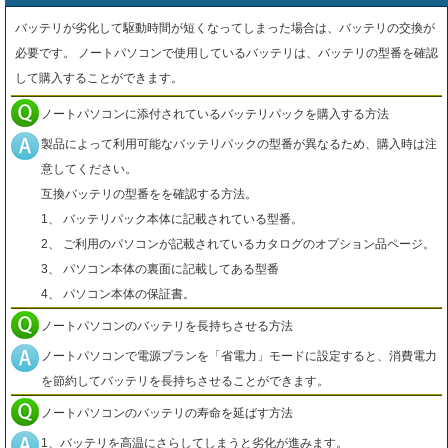
バッテリが劣化して駆動時間が短くなってしまった場合は、バッテリの交換が
必要です。 ノートパソコンで使用しているバッテリは、バッテリの型番を確認
して購入することができます。
ノートパソコンに添付されているバッテリパックを購入する方法
製品によって利用可能なバッテリパックの型番が異なるため、購入時は注
意してください。
互換バッテリの型番をを確認する方法。
1、 バッテリパック本体に記載されている型番。
2、 ご利用のパソコンが記載されているカタログのオプション品ページ。
3、 パソコン本体の裏面に記載してある型番
4、 パソコン本体の保証書。
ノートパソコンのバッテリを長持ちさせる方法
ノートパソコンで電源プランを「省電力」モードに設定すると、消費電力
を節約してバッテリを長持ちさせることができます。
ノートパソコンのバッテリの寿命を延ばす方法
1、バッテリを高温にさらしてしまうと劣化が進みます。