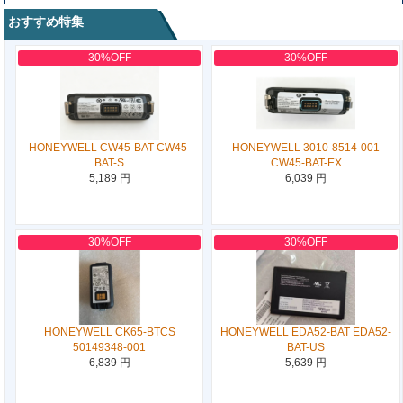
おすすめ特集
30%OFF
30%OFF
HONEYWELL CW45-BAT CW45-
HONEYWELL 3010-8514-001
BAT-S
CW45-BAT-EX
5,189 円
6,039 円
30%OFF
30%OFF
HONEYWELL CK65-BTCS
HONEYWELL EDA52-BAT EDA52-
50149348-001
BAT-US
6,839 円
5,639 円