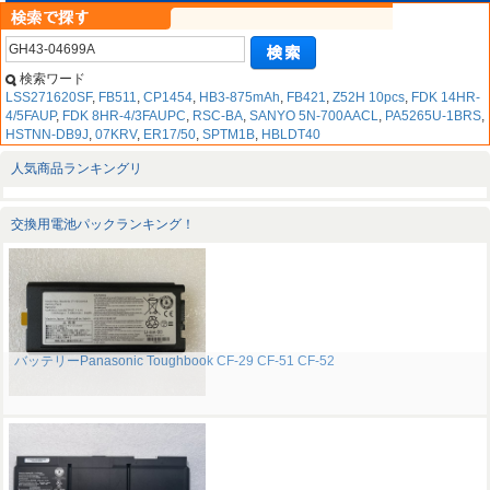
検索ワード
LSS271620SF
,
FB511
,
CP1454
,
HB3-875mAh
,
FB421
,
Z52H 10pcs
,
FDK 14HR-
4/5FAUP
,
FDK 8HR-4/3FAUPC
,
RSC-BA
,
SANYO 5N-700AACL
,
PA5265U-1BRS
,
HSTNN-DB9J
,
07KRV
,
ER17/50
,
SPTM1B
,
HBLDT40
人気商品ランキングリ
交換用電池パックランキング！
バッテリーPanasonic Toughbook CF-29 CF-51 CF-52