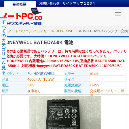
お問い合わせ
サイトマップ
1
2
3
4
Toggle
naviga
す
べ
て
ノートパソコン バッテリー
≫
HONEYWELL
≫ BAT-EDA50Kバッテリー交換
の
カ
HONEYWELL BAT-EDA50K 電池
テ
ゴ
寿命のある消耗品であるバッテリーは、持ち時間が短くなってきたら、バッテリ
リ
ー交換が必要です。大特価！ HONEYWELL BAT-EDA50Kバッテリ
ー
ー,HONEYWELL内蔵電池4000mAh/15.2Wh 3.8V,互換品番 BAT-EDA50K BAT-
を
EDA50K-1 ,対応機種Honeywell BAT-EDA50K BAT-EDA50K-1 1ICP8/50/68
見
る
のブランド
For HONEYWELL
カラー
black
容量
4000mAh/15.2Wh
サイズ
電圧
3.8V
充電池種類
Li-ion
可用
在庫有り
製品の状態
交換用バッテリー、新
品