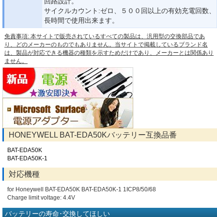
回路設計。
サイクルカウント:ゼロ、５００回以上の有効充電回数、
長時間で使用出来ます。
免責事項: 本サイトで販売されているすべての製品は、汎用型の交換部品であ
り、どのメーカーのものでもありません。当サイトで掲載しているブランド名
は、製品が対応できる機器の種類を示すためだけであり、メーカーとは関係あり
ません。
HONEYWELL BAT-EDA50Kバッテリー互換品番
BAT-EDA50K
BAT-EDA50K-1
対応機種
for Honeywell BAT-EDA50K BAT-EDA50K-1 1ICP8/50/68
Charge limit voltage: 4.4V
バッテリーの寿命･交換してほしい