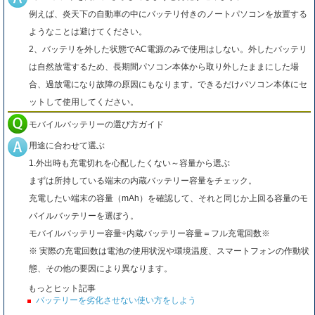
例えば、炎天下の自動車の中にバッテリ付きのノートパソコンを放置する
ようなことは避けてください。
2、バッテリを外した状態でAC電源のみで使用はしない。外したバッテリ
は自然放電するため、長期間パソコン本体から取り外したままにした場
合、過放電になり故障の原因にもなります。できるだけパソコン本体にセ
ットして使用してください。
モバイルバッテリーの選び方ガイド
用途に合わせて選ぶ
1.外出時も充電切れを心配したくない～容量から選ぶ
まずは所持している端末の内蔵バッテリー容量をチェック。
充電したい端末の容量（mAh）を確認して、それと同じか上回る容量のモ
バイルバッテリーを選ぼう。
モバイルバッテリー容量÷内蔵バッテリー容量＝フル充電回数※
※ 実際の充電回数は電池の使用状況や環境温度、スマートフォンの作動状
態、その他の要因により異なります。
もっとヒット記事
バッテリーを劣化させない使い方をしよう