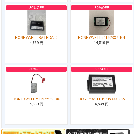
30%OFF
30%OFF
HONEYWELL BAT-EDA52
HONEYWELL 51192337-101
4,739 円
14,519 円
30%OFF
30%OFF
HONEYWELL 51197593-100
HONEYWELL BP06-00028A
5,839 円
4,639 円