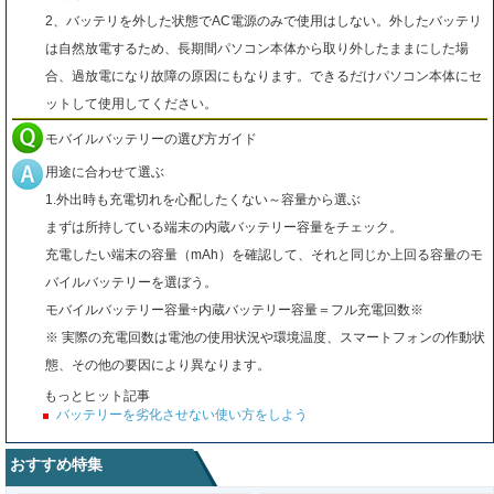
2、バッテリを外した状態でAC電源のみで使用はしない。外したバッテリ
は自然放電するため、長期間パソコン本体から取り外したままにした場
合、過放電になり故障の原因にもなります。できるだけパソコン本体にセ
ットして使用してください。
モバイルバッテリーの選び方ガイド
用途に合わせて選ぶ
1.外出時も充電切れを心配したくない～容量から選ぶ
まずは所持している端末の内蔵バッテリー容量をチェック。
充電したい端末の容量（mAh）を確認して、それと同じか上回る容量のモ
バイルバッテリーを選ぼう。
モバイルバッテリー容量÷内蔵バッテリー容量＝フル充電回数※
※ 実際の充電回数は電池の使用状況や環境温度、スマートフォンの作動状
態、その他の要因により異なります。
もっとヒット記事
バッテリーを劣化させない使い方をしよう
おすすめ特集