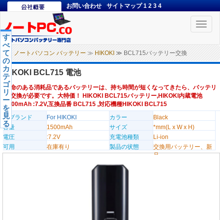
お問い合わせ
サイトマップ
1
2
3
4
Toggle
naviga
す
べ
て
ノートパソコン バッテリー
≫
HIKOKI
≫ BCL715バッテリー交換
の
カ
HIKOKI BCL715 電池
テ
ゴ
寿命のある消耗品であるバッテリーは、持ち時間が短くなってきたら、バッテリ
リ
ー交換が必要です。大特価！ HIKOKI BCL715バッテリー,HIKOKI内蔵電池
ー
1500mAh :7.2V,互換品番 BCL715 ,対応機種HIKOKI BCL715
を
見
のブランド
For HIKOKI
カラー
Black
る
容量
1500mAh
サイズ
*mm(L x W x H)
電圧
:7.2V
充電池種類
Li-ion
可用
在庫有り
製品の状態
交換用バッテリー、新
品