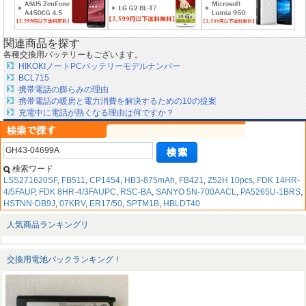
関連商品を探す
各種交換用バッテリーもございます。
HIKOKIノートPCバッテリーモデルナンバー
BCL715
携帯電話の膨らみの理由
携帯電話の暖房と電力消費を解決するための10の提案
充電中に電話が熱くなる理由は何ですか？
検索ワード
LSS271620SF
,
FB511
,
CP1454
,
HB3-875mAh
,
FB421
,
Z52H 10pcs
,
FDK 14HR-
4/5FAUP
,
FDK 8HR-4/3FAUPC
,
RSC-BA
,
SANYO 5N-700AACL
,
PA5265U-1BRS
,
HSTNN-DB9J
,
07KRV
,
ER17/50
,
SPTM1B
,
HBLDT40
人気商品ランキングリ
交換用電池パックランキング！