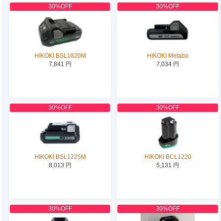
30%OFF
30%OFF
HIKOKI BSL1820M
HIKOKI Metabo
7,841 円
7,034 円
30%OFF
30%OFF
HIKOKI BSL1225M
HIKOKI BCL1220
8,013 円
5,131 円
30%OFF
30%OFF