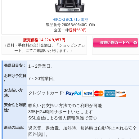
HIKOKI BCL715 電池
製品番号 2606BA0640C_Oth
全国一律
送料560円
販売価格
14,224
9,957円
（送料・手数料の合計金額は、「ショッピングカ
ート」にてご確認いただけます。）
発送日目安 :
1～2営業日。
お届け予定日
7～20営業日。
:
お支払い方
クレジットカード:
法:
安全性と利便
幅広いお支払い方法でのご利用が可能
性:
365日24時間サポートいたします
SSL通信による個人情報保護で安心
新品の出品:
過充電、過放電、加熱時、短絡時は自動停止される安全
回路設計。