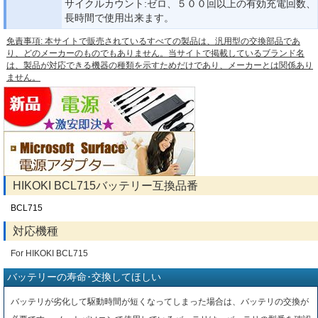
サイクルカウント:ゼロ、５００回以上の有効充電回数、
長時間で使用出来ます。
免責事項: 本サイトで販売されているすべての製品は、汎用型の交換部品であ
り、どのメーカーのものでもありません。当サイトで掲載しているブランド名
は、製品が対応できる機器の種類を示すためだけであり、メーカーとは関係あり
ません。
HIKOKI BCL715バッテリー互換品番
BCL715
対応機種
For HIKOKI BCL715
バッテリーの寿命･交換してほしい
バッテリが劣化して駆動時間が短くなってしまった場合は、バッテリの交換が