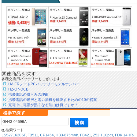
関連商品を探す
各種交換用バッテリーもございます。
HAIERノートPCバッテリーモデルナンバー
HZ-Q7-DCB
携帯電話の膨らみの理由
携帯電話の暖房と電力消費を解決するための10の提案
充電中に電話が熱くなる理由は何ですか？
検索ワード
LSS271620SF
,
FB511
,
CP1454
,
HB3-875mAh
,
FB421
,
Z52H 10pcs
,
FDK 14HR-