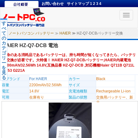
お問い合わせ
サイトマップ
1
2
3
4
Toggle
naviga
す
べ
て
ノートパソコン バッテリー
≫
HAIER
≫ HZ-Q7-DCBバッテリー交換
の
カ
HAIER HZ-Q7-DCB 電池
テ
ゴ
寿命のある消耗品であるバッテリーは、持ち時間が短くなってきたら、バッテリ
リ
ー交換が必要です。大特価！ HAIER HZ-Q7-DCBバッテリー,HAIER内蔵電池
ー
2200mAh/32.56Wh 14.8V,互換品番 HZ-Q7-DCB ,対応機種Haier Q711B Q711L
を
Q753 G221A
見
る
のブランド
For HAIER
カラー
Black
容量
2200mAh/32.56Wh
サイズ
電圧
14.8V
充電池種類
Rechargeable Li-ion
可用
在庫有り
製品の状態
交換用バッテリー、新
品