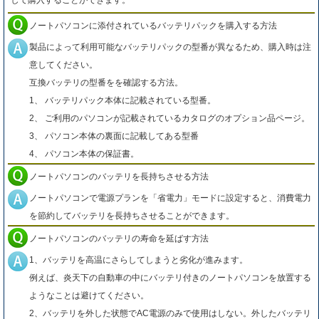
して購入することができます。
ノートパソコンに添付されているバッテリパックを購入する方法
製品によって利用可能なバッテリパックの型番が異なるため、購入時は注
意してください。
互換バッテリの型番をを確認する方法。
1、 バッテリパック本体に記載されている型番。
2、 ご利用のパソコンが記載されているカタログのオプション品ページ。
3、 パソコン本体の裏面に記載してある型番
4、 パソコン本体の保証書。
ノートパソコンのバッテリを長持ちさせる方法
ノートパソコンで電源プランを「省電力」モードに設定すると、消費電力
を節約してバッテリを長持ちさせることができます。
ノートパソコンのバッテリの寿命を延ばす方法
1、バッテリを高温にさらしてしまうと劣化が進みます。
例えば、炎天下の自動車の中にバッテリ付きのノートパソコンを放置する
ようなことは避けてください。
2、バッテリを外した状態でAC電源のみで使用はしない。外したバッテリ