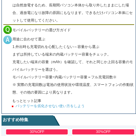
は自然放電するため、長期間パソコン本体から取り外したままにした場
合、過放電になり故障の原因にもなります。できるだけパソコン本体にセ
ットして使用してください。
モバイルバッテリーの選び方ガイド
用途に合わせて選ぶ
1.外出時も充電切れを心配したくない～容量から選ぶ
まずは所持している端末の内蔵バッテリー容量をチェック。
充電したい端末の容量（mAh）を確認して、それと同じか上回る容量のモ
バイルバッテリーを選ぼう。
モバイルバッテリー容量÷内蔵バッテリー容量＝フル充電回数※
※ 実際の充電回数は電池の使用状況や環境温度、スマートフォンの作動状
態、その他の要因により異なります。
もっとヒット記事
バッテリーを劣化させない使い方をしよう
おすすめ特集
30%OFF
30%OFF