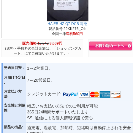
HAIER HZ-Q7-DCB 電池
製品番号 22KK276_Oth
全国一律
送料560円
販売価格
12,342
8,639円
（送料・手数料の合計金額は、「ショッピングカ
ート」にてご確認いただけます。）
発送日目安 :
1～2営業日。
お届け予定日
7～20営業日。
:
お支払い方
クレジットカード:
法:
安全性と利便
幅広いお支払い方法でのご利用が可能
性:
365日24時間サポートいたします
SSL通信による個人情報保護で安心
新品の出品:
過充電、過放電、加熱時、短絡時は自動停止される安全