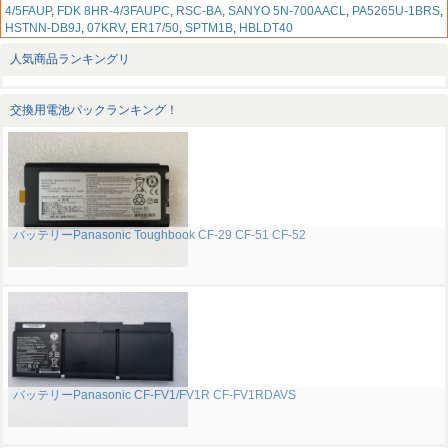
4/5FAUP
,
FDK 8HR-4/3FAUPC
,
RSC-BA
,
SANYO 5N-700AACL
,
PA5265U-1BRS
,
HSTNN-DB9J
,
07KRV
,
ER17/50
,
SPTM1B
,
HBLDT40
人気商品ランキングリ
交換用電池パックランキング！
バッテリーPanasonic Toughbook CF-29 CF-51 CF-52
バッテリーPanasonic CF-FV1/FV1R CF-FV1RDAVS