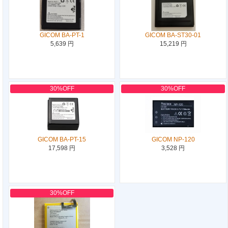
GICOM BA-PT-1
GICOM BA-ST30-01
5,639 円
15,219 円
30%OFF
30%OFF
GICOM BA-PT-15
GICOM NP-120
17,598 円
3,528 円
30%OFF