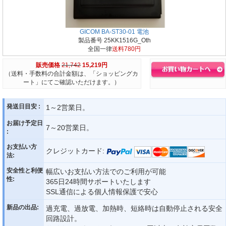
GICOM BA-ST30-01 電池
製品番号 25KK1516G_Oth
全国一律
送料780円
販売価格
21,742
15,219円
（送料・手数料の合計金額は、「ショッピングカ
ート」にてご確認いただけます。）
発送日目安 :
1～2営業日。
お届け予定日
7～20営業日。
:
お支払い方
クレジットカード:
法:
安全性と利便
幅広いお支払い方法でのご利用が可能
性:
365日24時間サポートいたします
SSL通信による個人情報保護で安心
新品の出品:
過充電、過放電、加熱時、短絡時は自動停止される安全
回路設計。