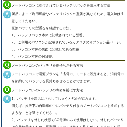
ノートパソコンに添付されているバッテリパックを購入する方法
製品によって利用可能なバッテリパックの型番が異なるため、購入時は注
意してください。
互換バッテリの型番をを確認する方法。
1、 バッテリパック本体に記載されている型番。
2、 ご利用のパソコンが記載されているカタログのオプション品ページ。
3、 パソコン本体の裏面に記載してある型番
4、 パソコン本体の保証書。
ノートパソコンのバッテリを長持ちさせる方法
ノートパソコンで電源プランを「省電力」モードに設定すると、消費電力
を節約してバッテリを長持ちさせることができます。
ノートパソコンのバッテリの寿命を延ばす方法
1、バッテリを高温にさらしてしまうと劣化が進みます。
例えば、炎天下の自動車の中にバッテリ付きのノートパソコンを放置する
ようなことは避けてください。
2、バッテリを外した状態でAC電源のみで使用はしない。外したバッテリ