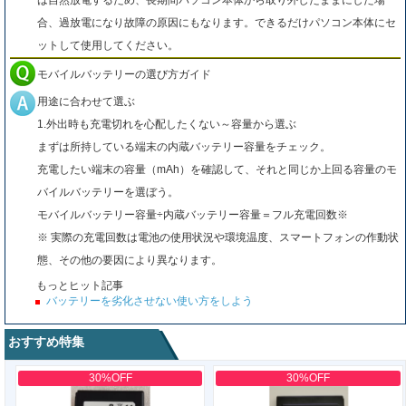
は自然放電するため、長期間パソコン本体から取り外したままにした場
合、過放電になり故障の原因にもなります。できるだけパソコン本体にセ
ットして使用してください。
モバイルバッテリーの選び方ガイド
用途に合わせて選ぶ
1.外出時も充電切れを心配したくない～容量から選ぶ
まずは所持している端末の内蔵バッテリー容量をチェック。
充電したい端末の容量（mAh）を確認して、それと同じか上回る容量のモ
バイルバッテリーを選ぼう。
モバイルバッテリー容量÷内蔵バッテリー容量＝フル充電回数※
※ 実際の充電回数は電池の使用状況や環境温度、スマートフォンの作動状
態、その他の要因により異なります。
もっとヒット記事
バッテリーを劣化させない使い方をしよう
おすすめ特集
30%OFF
30%OFF