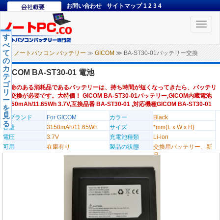
お問い合わせ
サイトマップ
1
2
3
4
Toggle
naviga
す
べ
て
ノートパソコン バッテリー
≫
GICOM
≫ BA-ST30-01バッテリー交換
の
カ
GICOM BA-ST30-01 電池
テ
ゴ
寿命のある消耗品であるバッテリーは、持ち時間が短くなってきたら、バッテリ
リ
ー交換が必要です。大特価！ GICOM BA-ST30-01バッテリー,GICOM内蔵電池
ー
3150mAh/11.65Wh 3.7V,互換品番 BA-ST30-01 ,対応機種GICOM BA-ST30-01
を
見
のブランド
For GICOM
カラー
Black
る
容量
3150mAh/11.65Wh
サイズ
*mm(L x W x H)
電圧
3.7V
充電池種類
Li-ion
可用
在庫有り
製品の状態
交換用バッテリー、新
品