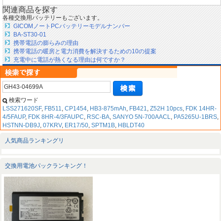
関連商品を探す
各種交換用バッテリーもございます。
GICOMノートPCバッテリーモデルナンバー
BA-ST30-01
携帯電話の膨らみの理由
携帯電話の暖房と電力消費を解決するための10の提案
充電中に電話が熱くなる理由は何ですか？
検索ワード
LSS271620SF
,
FB511
,
CP1454
,
HB3-875mAh
,
FB421
,
Z52H 10pcs
,
FDK 14HR-
4/5FAUP
,
FDK 8HR-4/3FAUPC
,
RSC-BA
,
SANYO 5N-700AACL
,
PA5265U-1BRS
,
HSTNN-DB9J
,
07KRV
,
ER17/50
,
SPTM1B
,
HBLDT40
人気商品ランキングリ
交換用電池パックランキング！