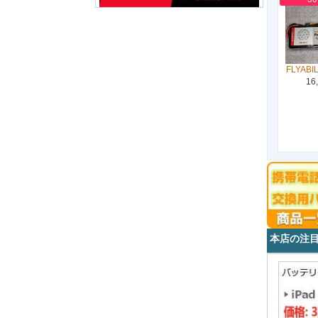
FLYABIL
16
本店の注