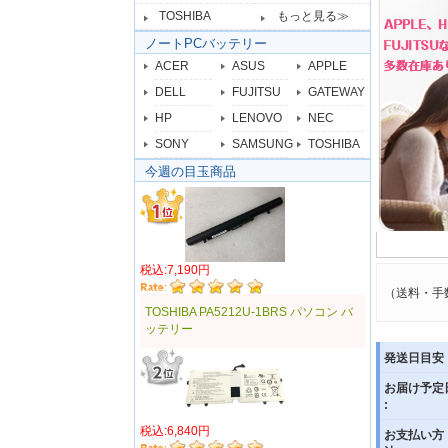
TOSHIBA
もっと見る≫
ノートPCバッテリー
ACER
ASUS
APPLE
DELL
FUJITSU
GATEWAY
HP
LENOVO
NEC
SONY
SAMSUNG
TOSHIBA
今週の目玉商品
税込:7,190円
（送料・手
TOSHIBA PA5212U-1BRS パソコン バ
ッテリー
発送日目安 
お届け予定
:
税込:6,840円
お支払い方