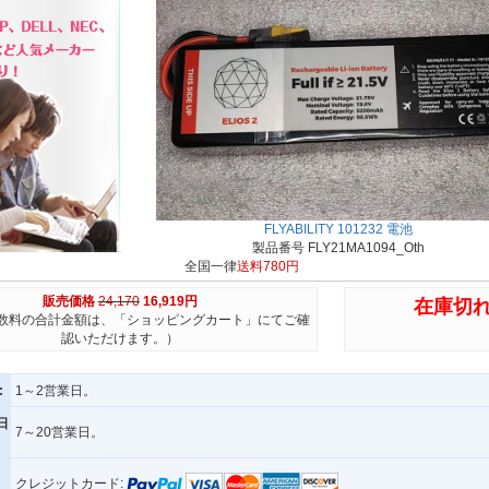
FLYABILITY 101232 電池
製品番号 FLY21MA1094_Oth
全国一律
送料780円
販売価格
24,170
16,919円
在庫切
数料の合計金額は、「ショッピングカート」にてご確
認いただけます。）
:
1～2営業日。
日
7～20営業日。
クレジットカード: