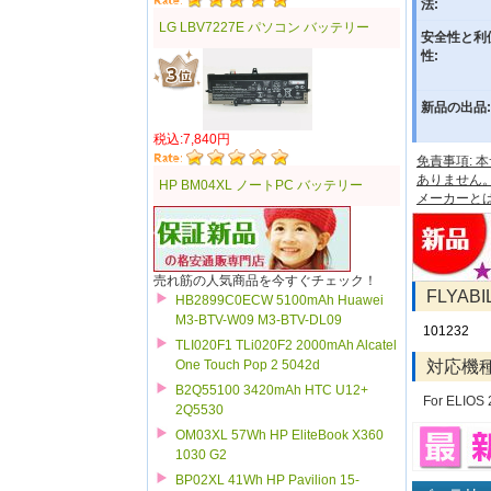
法:
LG LBV7227E パソコン バッテリー
安全性と利
性:
新品の出品:
税込:7,840円
免責事項:
ありません
HP BM04XL ノートPC バッテリー
メーカーと
売れ筋の人気商品を今すぐチェック！
FLYAB
HB2899C0ECW 5100mAh Huawei
M3-BTV-W09 M3-BTV-DL09
101232
TLI020F1 TLi020F2 2000mAh Alcatel
対応機
One Touch Pop 2 5042d
B2Q55100 3420mAh HTC U12+
For ELIOS 
2Q5530
OM03XL 57Wh HP EliteBook X360
1030 G2
BP02XL 41Wh HP Pavilion 15-