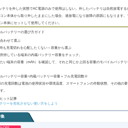
ッテリを外した状態でAC電源のみで使用はしない。外したバッテリは自然放電する
コン本体から取り外したままにした場合、過放電になり故障の原因にもなります。
ン本体にセットして使用してください。
ルバッテリーの選び方ガイド
合わせて選ぶ
出時も充電切れを心配したくない～容量から選ぶ
所持している端末の内蔵バッテリー容量をチェック。
たい端末の容量（mAh）を確認して、それと同じか上回る容量のモバイルバッテリ
ルバッテリー容量÷内蔵バッテリー容量＝フル充電回数※
際の充電回数は電池の使用状況や環境温度、スマートフォンの作動状態、その他の要
す。
ヒット記事
テリーを劣化させない使い方をしよう
特集
0%OFF