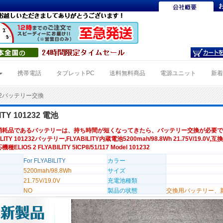
携帯電話
タブレットPC
送料無料商品
電源ユニット
新
232バッテリー交換
ITY 101232 電池
消耗品であるバッテリーは、持ち時間が短くなってきたら、バッテリー交換が必要で
LITY 101232バッテリー,FLYABILITY内蔵電池5200mah/98.8Wh 21.75V/19.0V,
機種ELIOS 2 FLYABILITY 5ICP8/51/117 Model 101232
For FLYABILITY
カラー
5200mah/98.8Wh
サイズ
21.75V/19.0V
充電池種類
NO
製品の状態
交換用バッテリー、