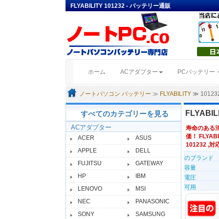
FLYABILITY 101232 - バッテリー通販
(current)
ホーム
ACアダプター
PCバッテリー
ノートパソコン バッテリー
≫
FLYABILITY
≫ 101
FLYABIL
すべてのカテゴリーを見る
ACアダプター
寿命のある
価！ FLYABI
ACER
ASUS
101232 ,対応
APPLE
DELL
のブランド
FUJITSU
GATEWAY
容量
HP
IBM
電圧
可用
LENOVO
MSI
NEC
PANASONIC
SONY
SAMSUNG