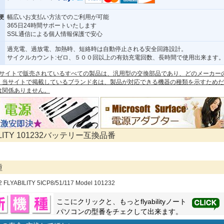
便
幅広いお支払い方法でのご利用が可能
365日24時間サポートいたします
SSL通信による個人情報保護で安心
過充電、過放電、加熱時、短絡時は自動停止される安全回路設計。
サイクルカウント:ゼロ、５００回以上の有効充電回数、長時間で使用出来ます
 本サイトで販売されているすべての製品は、汎用型の交換部品であり、どのメーカー
。当サイトで掲載しているブランド名は、製品が対応できる機器の種類を示すためだ
は関係ありません。
ILITY 101232バッテリー互換品番
種
2 FLYABILITY 5ICP8/51/117 Model 101232
ここにクリックと、もっと
flyability
ノート
パソコンの型番をチェクして出来ます。