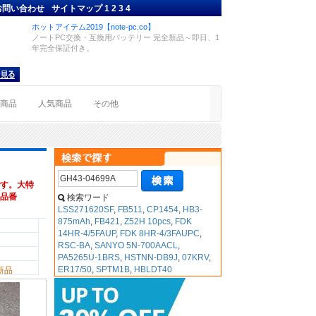
お問い合わせ
サイトマップ
1
2
3
4
ホットアイテム2019【note-pc.co】
ノートPC交換・互換用バッテリー 完全新品～即日、1
年完全保証付き。
着商品
人気商品
その他
す。大特
互換品番
検索ワード
LSS271620SF
,
FB511
,
CP1454
,
HB3-
875mAh
,
FB421
,
Z52H 10pcs
,
FDK
14HR-4/5FAUP
,
FDK 8HR-4/3FAUPC
,
RSC-BA
,
SANYO 5N-700AACL
,
PA5265U-1BRS
,
HSTNN-DB9J
,
07KRV
,
ER17/50
,
SPTM1B
,
HBLDT40
新品