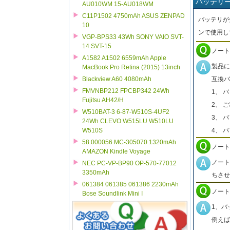
バッテリ
AU010WM 15-AU018WM
C11P1502 4750mAh ASUS ZENPAD
バッテリが
10
ンで使用し
VGP-BPS33 43Wh SONY VAIO SVT-
14 SVT-15
ノート
A1582 A1502 6559mAh Apple
製品に
MacBook Pro Retina (2015) 13inch
互換バ
Blackview A60 4080mAh
FMVNBP212 FPCBP342 24Wh
1、 
Fujitsu AH42/H
2、 
W510BAT-3 6-87-W510S-4UF2
3、 
24Wh CLEVO W515LU W510LU
4、 
W510S
58 000056 MC-305070 1320mAh
ノート
AMAZON Kindle Voyage
ノート
NEC PC-VP-BP90 OP-570-77012
3350mAh
ちさせ
061384 061385 061386 2230mAh
ノート
Bose Soundlink Mini I
1、バ
例えば