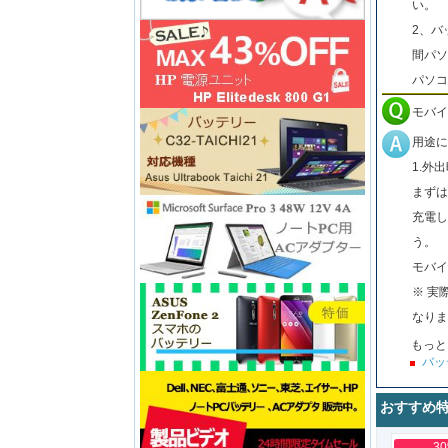
い。
2、バ
間パソ
パソコ
モバイ
用途に
1.外
まずは
充電し
う。
モバイ
※ 実
なりま
もっと
バッ
おすすめ
3