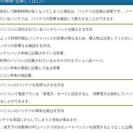
ーの寿命･交換してほしい
劣化して駆動時間が短くなってしまった場合は、バッテリの交換が必要です。 ノー
ているバッテリは、バッテリの型番を確認して購入することができます。
パソコンに添付されているバッテリパックを購入する方法
よって利用可能なバッテリパックの型番が異なるため、購入時は注意してください
ッテリの型番をを確認する方法。
バッテリパック本体に記載されている型番。
ご利用のパソコンが記載されているカタログのオプション品ページ。
パソコン本体の裏面に記載してある型番
パソコン本体の保証書。
パソコンのバッテリを長持ちさせる方法
パソコンで電源プランを「省電力」モードに設定すると、消費電力を節約してバッ
ることができます。
パソコンのバッテリの寿命を延ばす方法
ッテリを高温にさらしてしまうと劣化が進みます。
、炎天下の自動車の中にバッテリ付きのノートパソコンを放置するようなことは避