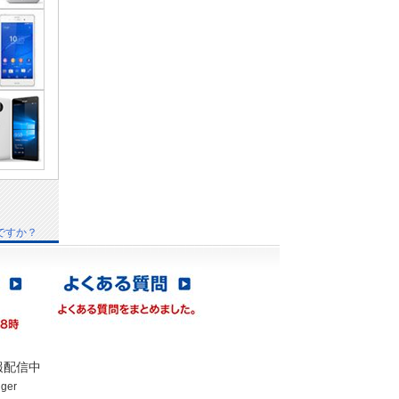
ですか？
報配信中
gger