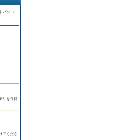
トパソコ
。
テリを長持
けてくださ