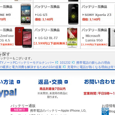
を探す
ッテリーもございます。
ILITYノートPCバッテリーモデルナンバー
101232
携帯電話の膨らみの理由
の暖房と電力消費を解決するための10の提案
充電中に電話が熱くなる理由は何
バッテリー通販
お得情
携帯電話のバッテリーApple iPhone, LG,
Blo