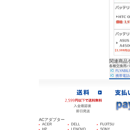
関連商品
各種交換用バ
FLYAB
携帯電話
ACアダプター
ACER
DELL
FUJITSU
HP
LENOVO
SONY