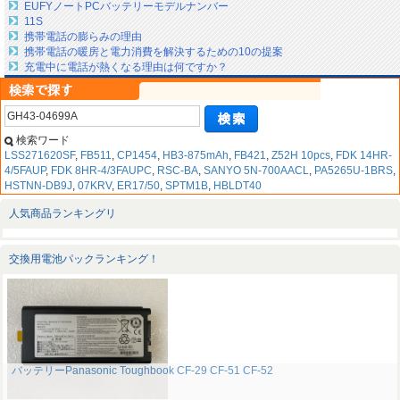
EUFYノートPCバッテリーモデルナンバー
11S
携帯電話の膨らみの理由
携帯電話の暖房と電力消費を解決するための10の提案
充電中に電話が熱くなる理由は何ですか？
検索ワード
LSS271620SF
,
FB511
,
CP1454
,
HB3-875mAh
,
FB421
,
Z52H 10pcs
,
FDK 14HR-
4/5FAUP
,
FDK 8HR-4/3FAUPC
,
RSC-BA
,
SANYO 5N-700AACL
,
PA5265U-1BRS
,
HSTNN-DB9J
,
07KRV
,
ER17/50
,
SPTM1B
,
HBLDT40
人気商品ランキングリ
交換用電池パックランキング！
バッテリーPanasonic Toughbook CF-29 CF-51 CF-52