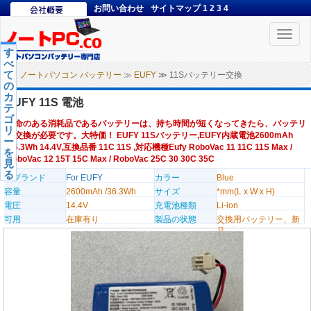
お問い合わせ
サイトマップ
1
2
3
4
Toggle
naviga
す
べ
て
ノートパソコン バッテリー
≫
EUFY
≫ 11Sバッテリー交換
の
カ
EUFY 11S 電池
テ
ゴ
寿命のある消耗品であるバッテリーは、持ち時間が短くなってきたら、バッテリ
リ
ー交換が必要です。大特価！ EUFY 11Sバッテリー,EUFY内蔵電池2600mAh
ー
/36.3Wh 14.4V,互換品番 11C 11S ,対応機種Eufy RoboVac 11 11C 11S Max /
を
RoboVac 12 15T 15C Max / RoboVac 25C 30 30C 35C
見
る
のブランド
For EUFY
カラー
Blue
容量
2600mAh /36.3Wh
サイズ
*mm(L x W x H)
電圧
14.4V
充電池種類
Li-ion
可用
在庫有り
製品の状態
交換用バッテリー、新
品