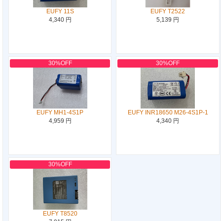
EUFY 11S
EUFY T2522
4,340 円
5,139 円
30%OFF
30%OFF
EUFY MH1-4S1P
EUFY INR18650 M26-4S1P-1
4,959 円
4,340 円
30%OFF
EUFY T8520