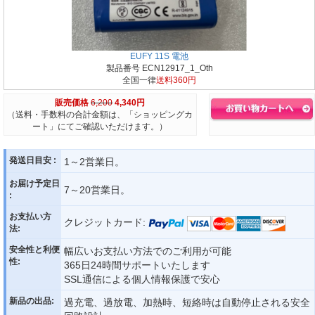
EUFY 11S 電池
製品番号 ECN12917_1_Oth
全国一律
送料360円
販売価格
6,200
4,340円
（送料・手数料の合計金額は、「ショッピングカ
ート」にてご確認いただけます。）
発送日目安 :
1～2営業日。
お届け予定日
7～20営業日。
:
お支払い方
クレジットカード:
法:
安全性と利便
幅広いお支払い方法でのご利用が可能
性:
365日24時間サポートいたします
SSL通信による個人情報保護で安心
新品の出品:
過充電、過放電、加熱時、短絡時は自動停止される安全