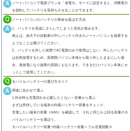
ノートパソコンで電源プランを「省電力」モードに設定すると、消費電力
を節約してバッテリを長持ちさせることができます。
ノートパソコンのバッテリの寿命を延ばす方法
1、バッテリを高温にさらしてしまうと劣化が進みます。
例えば、炎天下の自動車の中にバッテリ付きのノートパソコンを放置する
ようなことは避けてください。
2、バッテリを外した状態でAC電源のみで使用はしない。外したバッテリ
は自然放電するため、長期間パソコン本体から取り外したままにした場
合、過放電になり故障の原因にもなります。できるだけパソコン本体にセ
ットして使用してください。
モバイルバッテリーの選び方ガイド
用途に合わせて選ぶ
1.外出時も充電切れを心配したくない～容量から選ぶ
まずは所持している端末の内蔵バッテリー容量をチェック。
充電したい端末の容量（mAh）を確認して、それと同じか上回る容量のモ
バイルバッテリーを選ぼう。
モバイルバッテリー容量÷内蔵バッテリー容量＝フル充電回数※