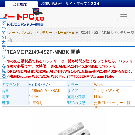
お問い合わせ
サイトマップ
1
2
3
4
Toggle
naviga
す
べ
て
ノートパソコン バッテリー
≫
DREAME
≫ P2149-4S2P-MMBKバッテリー交
の
換
カ
テ
ゴ
DREAME P2149-4S2P-MMBK 電池
リ
ー
寿命のある消耗品であるバッテリーは、持ち時間が短くなってきたら、バッテリ
を
ー交換が必要です。大特価！ DREAME P2149-4S2P-MMBKバッテリ
見
ー,DREAME内蔵電池5200mAh/74.88Wh 14.4V,互換品番 P2149-4S2P-MMBK ,
る
対応機種Dreame W10 W10s W10 Pro STYTJ06ZHM Vacuum Robot
のブランド
For DREAME
カラー
White
容量
5200mAh/74.88Wh
サイズ
*mm(L x W x H)
電圧
14.4V
充電池種類
Li-ion
可用
在庫有り
製品の状態
交換用バッテリー、新
品