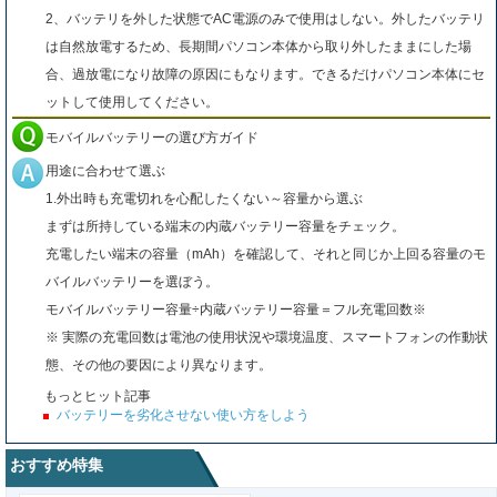
2、バッテリを外した状態でAC電源のみで使用はしない。外したバッテリ
は自然放電するため、長期間パソコン本体から取り外したままにした場
合、過放電になり故障の原因にもなります。できるだけパソコン本体にセ
ットして使用してください。
モバイルバッテリーの選び方ガイド
用途に合わせて選ぶ
1.外出時も充電切れを心配したくない～容量から選ぶ
まずは所持している端末の内蔵バッテリー容量をチェック。
充電したい端末の容量（mAh）を確認して、それと同じか上回る容量のモ
バイルバッテリーを選ぼう。
モバイルバッテリー容量÷内蔵バッテリー容量＝フル充電回数※
※ 実際の充電回数は電池の使用状況や環境温度、スマートフォンの作動状
態、その他の要因により異なります。
もっとヒット記事
バッテリーを劣化させない使い方をしよう
おすすめ特集