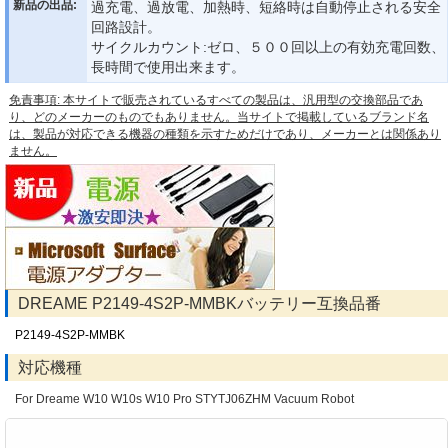
新品の出品:
過充電、過放電、加熱時、短絡時は自動停止される安全
回路設計。
サイクルカウント:ゼロ、５００回以上の有効充電回数、
長時間で使用出来ます。
免責事項: 本サイトで販売されているすべての製品は、汎用型の交換部品であ
り、どのメーカーのものでもありません。当サイトで掲載しているブランド名
は、製品が対応できる機器の種類を示すためだけであり、メーカーとは関係あり
ません。
DREAME P2149-4S2P-MMBKバッテリー互換品番
P2149-4S2P-MMBK
対応機種
For Dreame W10 W10s W10 Pro STYTJ06ZHM Vacuum Robot