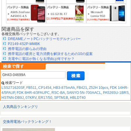
関連商品を探す
各種交換用バッテリーもございます。
DREAMEノートPCバッテリーモデルナンバー
P2149-4S2P-MMBK
携帯電話の膨らみの理由
携帯電話の暖房と電力消費を解決するための10の提案
充電中に電話が熱くなる理由は何ですか？
検索ワード
LSS271620SF
,
FB511
,
CP1454
,
HB3-875mAh
,
FB421
,
Z52H 10pcs
,
FDK 14HR-
4/5FAUP
,
FDK 8HR-4/3FAUPC
,
RSC-BA
,
SANYO 5N-700AACL
,
PA5265U-1BRS
,
HSTNN-DB9J
,
07KRV
,
ER17/50
,
SPTM1B
,
HBLDT40
人気商品ランキングリ
交換用電池パックランキング！