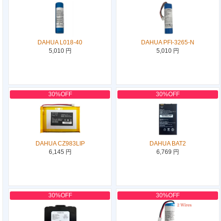
DAHUA L018-40
DAHUA PFI-3265-N
5,010 円
5,010 円
30%OFF
30%OFF
DAHUA CZ983LIP
DAHUA BAT2
6,145 円
6,769 円
30%OFF
30%OFF