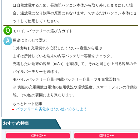
は自然放電するため、長期間パソコン本体から取り外したままにした場
合、過放電になり故障の原因にもなります。できるだけパソコン本体にセ
ットして使用してください。
モバイルバッテリーの選び方ガイド
用途に合わせて選ぶ
1.外出時も充電切れを心配したくない～容量から選ぶ
まずは所持している端末の内蔵バッテリー容量をチェック。
充電したい端末の容量（mAh）を確認して、それと同じか上回る容量のモ
バイルバッテリーを選ぼう。
モバイルバッテリー容量÷内蔵バッテリー容量＝フル充電回数※
※ 実際の充電回数は電池の使用状況や環境温度、スマートフォンの作動状
態、その他の要因により異なります。
もっとヒット記事
バッテリーを劣化させない使い方をしよう
おすすめ特集
30%OFF
30%OFF