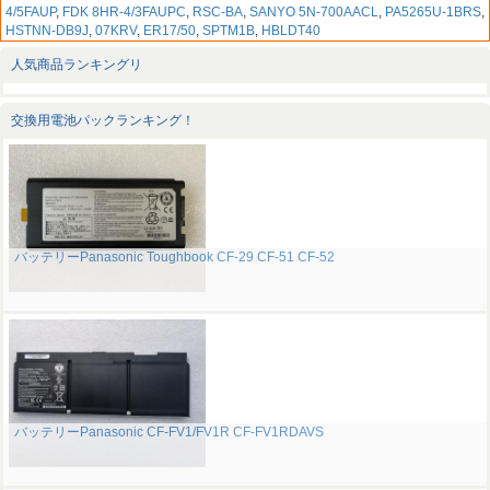
4/5FAUP
,
FDK 8HR-4/3FAUPC
,
RSC-BA
,
SANYO 5N-700AACL
,
PA5265U-1BRS
,
HSTNN-DB9J
,
07KRV
,
ER17/50
,
SPTM1B
,
HBLDT40
人気商品ランキングリ
交換用電池パックランキング！
バッテリーPanasonic Toughbook CF-29 CF-51 CF-52
バッテリーPanasonic CF-FV1/FV1R CF-FV1RDAVS