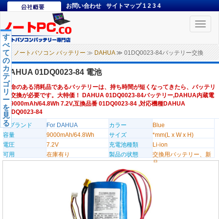
お問い合わせ
サイトマップ
1
2
3
4
Toggle
naviga
す
べ
て
ノートパソコン バッテリー
≫
DAHUA
≫ 01DQ0023-84バッテリー交換
の
カ
DAHUA 01DQ0023-84 電池
テ
ゴ
寿命のある消耗品であるバッテリーは、持ち時間が短くなってきたら、バッテリ
リ
ー交換が必要です。大特価！ DAHUA 01DQ0023-84バッテリー,DAHUA内蔵電
ー
池9000mAh/64.8Wh 7.2V,互換品番 01DQ0023-84 ,対応機種DAHUA
を
01DQ0023-84
見
る
のブランド
For DAHUA
カラー
Blue
容量
9000mAh/64.8Wh
サイズ
*mm(L x W x H)
電圧
7.2V
充電池種類
Li-ion
可用
在庫有り
製品の状態
交換用バッテリー、新
品