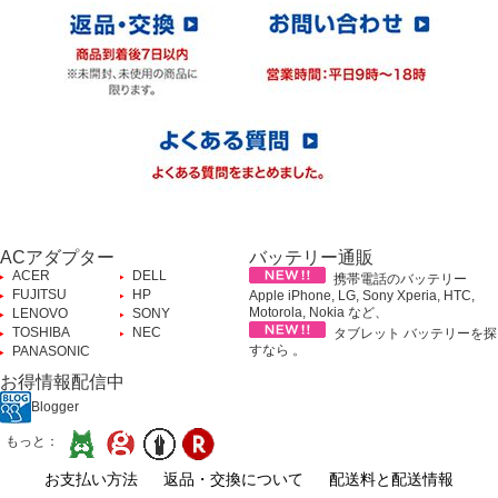
ACアダプター
バッテリー通販
ACER
DELL
携帯電話のバッテリー
FUJITSU
HP
Apple iPhone, LG, Sony Xperia, HTC,
Motorola, Nokia など、
LENOVO
SONY
TOSHIBA
NEC
タブレット バッテリーを探
すなら 。
PANASONIC
お得情報配信中
Blogger
もっと：
お支払い方法
返品・交換について
配送料と配送情報