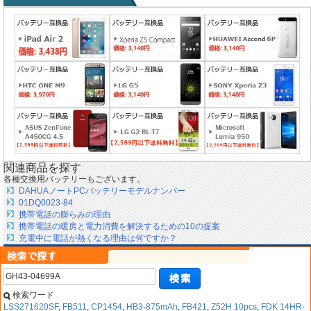
関連商品を探す
各種交換用バッテリーもございます。
DAHUAノートPCバッテリーモデルナンバー
01DQ0023-84
携帯電話の膨らみの理由
携帯電話の暖房と電力消費を解決するための10の提案
充電中に電話が熱くなる理由は何ですか？
検索ワード
LSS271620SF
,
FB511
,
CP1454
,
HB3-875mAh
,
FB421
,
Z52H 10pcs
,
FDK 14HR-