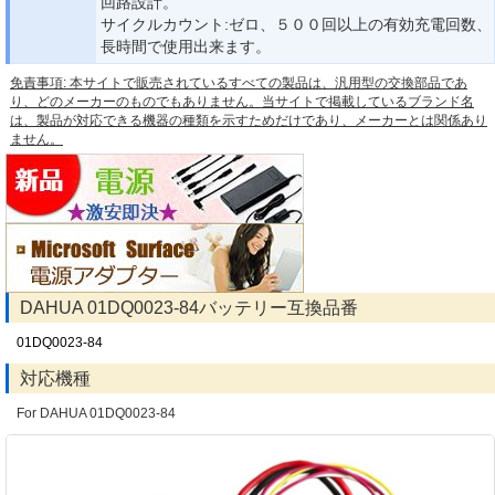
回路設計。
サイクルカウント:ゼロ、５００回以上の有効充電回数、
長時間で使用出来ます。
免責事項: 本サイトで販売されているすべての製品は、汎用型の交換部品であ
り、どのメーカーのものでもありません。当サイトで掲載しているブランド名
は、製品が対応できる機器の種類を示すためだけであり、メーカーとは関係あり
ません。
DAHUA 01DQ0023-84バッテリー互換品番
01DQ0023-84
対応機種
For DAHUA 01DQ0023-84