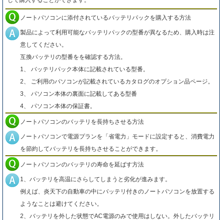
して購入することができます。
ノートパソコンに添付されているバッテリパックを購入する方法
製品によって利用可能なバッテリパックの型番が異なるため、購入時は注
意してください。
互換バッテリの型番をを確認する方法。
1、 バッテリパック本体に記載されている型番。
2、 ご利用のパソコンが記載されているカタログのオプション品ページ。
3、 パソコン本体の裏面に記載してある型番
4、 パソコン本体の保証書。
ノートパソコンのバッテリを長持ちさせる方法
ノートパソコンで電源プランを「省電力」モードに設定すると、消費電力
を節約してバッテリを長持ちさせることができます。
ノートパソコンのバッテリの寿命を延ばす方法
1、バッテリを高温にさらしてしまうと劣化が進みます。
例えば、炎天下の自動車の中にバッテリ付きのノートパソコンを放置する
ようなことは避けてください。
2、バッテリを外した状態でAC電源のみで使用はしない。外したバッテリ