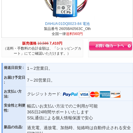
DAHUA 01DQ0023-84 電池
製品番号 2605BA0563C_Oth
全国一律
送料560円
販売価格
10,586
7,410円
（送料・手数料の合計金額は、「ショッピングカ
ート」にてご確認いただけます。）
発送日目安 :
1～2営業日。
お届け予定日
7～20営業日。
:
お支払い方
クレジットカード:
法:
安全性と利便
幅広いお支払い方法でのご利用が可能
性:
365日24時間サポートいたします
SSL通信による個人情報保護で安心
新品の出品:
過充電、過放電、加熱時、短絡時は自動停止される安全