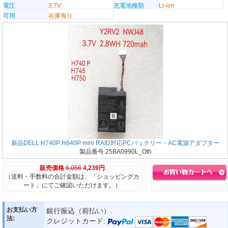
電圧
3.7V
充電池種類
Li-ion
可用
在庫有り
新品DELL H740P H840P mini RAID対応PCバッテリー・AC電源アダプター
製品番号 25BA0990L_Oth
販売価格
6,056
4,239円
（送料・手数料の合計金額は、「ショッピングカ
ート」にてご確認いただけます。）
お支払い方
銀行振込（前払い）.
法:
クレジットカード: