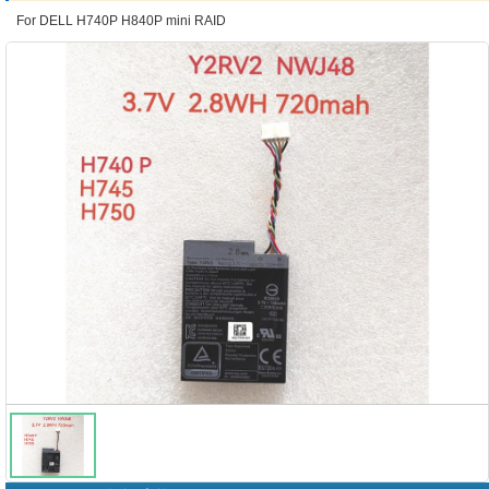
For DELL H740P H840P mini RAID