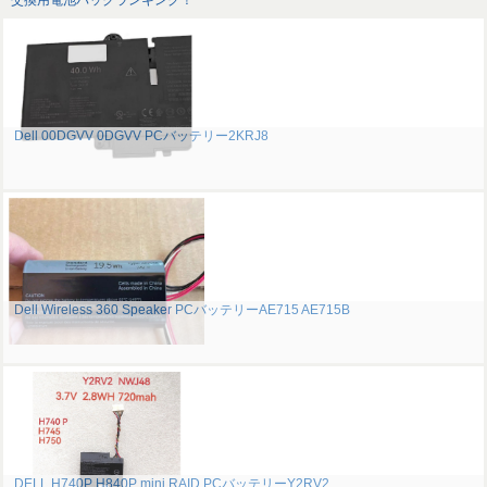
交換用電池パックランキング！
Dell 00DGVV 0DGVV PCバッテリー2KRJ8
Dell Wireless 360 Speaker PCバッテリーAE715 AE715B
DELL H740P H840P mini RAID PCバッテリーY2RV2