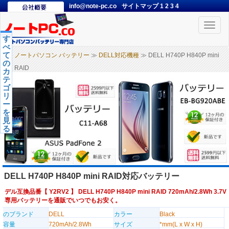
info@note-pc.co
サイトマップ
1
2
3
4
Toggle
naviga
す
べ
て
ノートパソコン バッテリー
≫
DELL対応機種
≫ DELL H740P H840P mini
の
RAID
カ
テ
ゴ
リ
ー
を
見
る
DELL H740P H840P mini RAID対応バッテリー
デル互換品番【
Y2RV2
】 DELL H740P H840P mini RAID 720mAh/2.8Wh 3.7V
専用バッテリーを通販でいつでもお安く。
のブランド
DELL
カラー
Black
容量
720mAh/2.8Wh
サイズ
*mm(L x W x H)