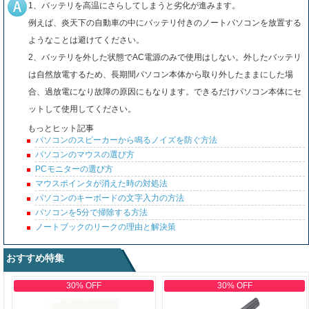
1、バッテリを高温にさらしてしまうと劣化が進みます。
例えば、炎天下の自動車の中にバッテリ付きのノートパソコンを放置する
ようなことは避けてください。
2、バッテリを外した状態でAC電源のみで使用はしない。外したバッテリ
は自然放電するため、長期間パソコン本体から取り外したままにした場
合、過放電になり故障の原因にもなります。できるだけパソコン本体にセ
ットして使用してください。
もっとヒット記事
パソコンのスピーカーから鳴るノイズを防ぐ方法
パソコンのマウスの選び方
PCモニターの選び方
マウスポインタが消えた時の対処法
パソコンのキーボードの文字入力の方法
パソコンを5分で掃除する方法
ノートブックのリークの理由と解決策
おすすめ特集
30% OFF
30% OFF