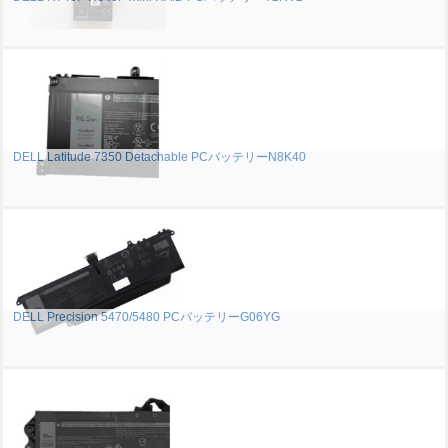
DELL Latitude 7350 Detachable PCバッテリーN8K40
DELL Precision 5470/5480 PCバッテリーG06YG