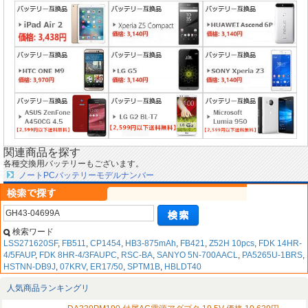
関連商品を探す
各種交換用バッテリーもございます。
ノートPCバッテリーモデルナンバー
検索ワード
LSS271620SF
,
FB511
,
CP1454
,
HB3-875mAh
,
FB421
,
Z52H 10pcs
,
FDK 14HR-
4/5FAUP
,
FDK 8HR-4/3FAUPC
,
RSC-BA
,
SANYO 5N-700AACL
,
PA5265U-1BRS
,
HSTNN-DB9J
,
07KRV
,
ER17/50
,
SPTM1B
,
HBLDT40
人気商品ランキングリ