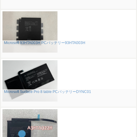
Microsoft 93HTA003H PCバッテリー93HTA003H
Microsoft Surface Pro 8 table PCバッテリーDYNC01