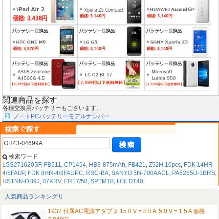
関連商品を探す
各種交換用バッテリーもございます。
ノートPCバッテリーモデルナンバー
検索ワード
LSS271620SF
,
FB511
,
CP1454
,
HB3-875mAh
,
FB421
,
Z52H 10pcs
,
FDK 14HR-
4/5FAUP
,
FDK 8HR-4/3FAUPC
,
RSC-BA
,
SANYO 5N-700AACL
,
PA5265U-1BRS
,
HSTNN-DB9J
,
07KRV
,
ER17/50
,
SPTM1B
,
HBLDT40
人気商品ランキングリ
1932 付属AC電源アダプタ 15.0 V = 8.0 A ,5.0 V = 1.5 A 価格