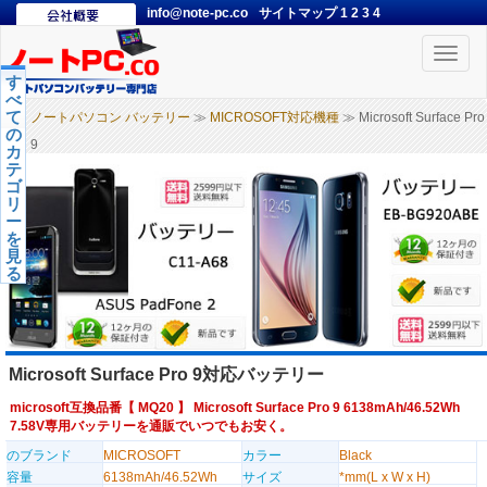
info@note-pc.co
サイトマップ
1
2
3
4
Toggle
naviga
す
べ
て
ノートパソコン バッテリー
≫
MICROSOFT対応機種
≫ Microsoft Surface Pro
の
9
カ
テ
ゴ
リ
ー
を
見
る
Microsoft Surface Pro 9対応バッテリー
microsoft互換品番【
MQ20
】 Microsoft Surface Pro 9 6138mAh/46.52Wh
7.58V専用バッテリーを通販でいつでもお安く。
のブランド
MICROSOFT
カラー
Black
容量
6138mAh/46.52Wh
サイズ
*mm(L x W x H)