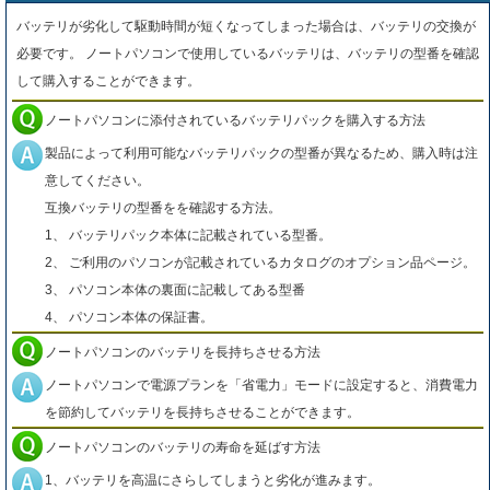
バッテリが劣化して駆動時間が短くなってしまった場合は、バッテリの交換が
必要です。 ノートパソコンで使用しているバッテリは、バッテリの型番を確認
して購入することができます。
ノートパソコンに添付されているバッテリパックを購入する方法
製品によって利用可能なバッテリパックの型番が異なるため、購入時は注
意してください。
互換バッテリの型番をを確認する方法。
1、 バッテリパック本体に記載されている型番。
2、 ご利用のパソコンが記載されているカタログのオプション品ページ。
3、 パソコン本体の裏面に記載してある型番
4、 パソコン本体の保証書。
ノートパソコンのバッテリを長持ちさせる方法
ノートパソコンで電源プランを「省電力」モードに設定すると、消費電力
を節約してバッテリを長持ちさせることができます。
ノートパソコンのバッテリの寿命を延ばす方法
1、バッテリを高温にさらしてしまうと劣化が進みます。