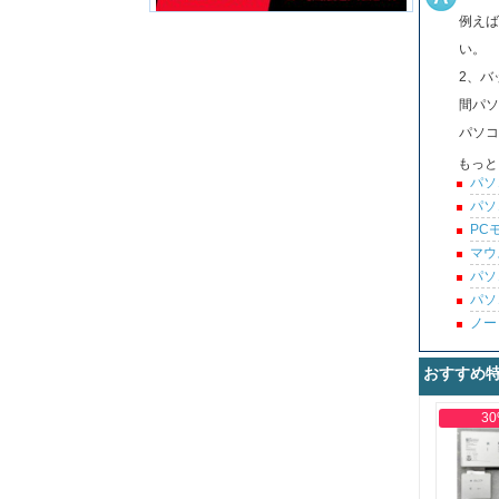
例えば
い。
2、バ
間パソ
パソコ
もっと
パソ
パソ
PC
マウ
パソ
パソ
ノー
おすすめ
30