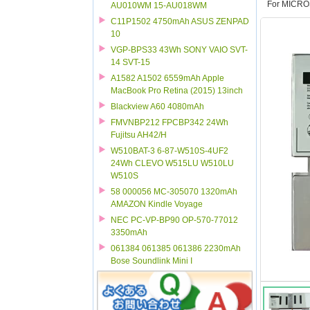
For MICRO
AU010WM 15-AU018WM
C11P1502 4750mAh ASUS ZENPAD
10
VGP-BPS33 43Wh SONY VAIO SVT-
14 SVT-15
A1582 A1502 6559mAh Apple
MacBook Pro Retina (2015) 13inch
Blackview A60 4080mAh
FMVNBP212 FPCBP342 24Wh
Fujitsu AH42/H
W510BAT-3 6-87-W510S-4UF2
24Wh CLEVO W515LU W510LU
W510S
58 000056 MC-305070 1320mAh
AMAZON Kindle Voyage
NEC PC-VP-BP90 OP-570-77012
3350mAh
061384 061385 061386 2230mAh
Bose Soundlink Mini I