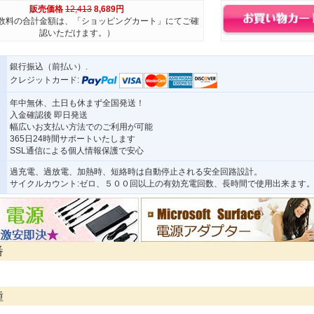
販売価格
12,413
8,689円
数料の合計金額は、「ショッピングカート」にてご確
認いただけます。）
銀行振込（前払い）.
クレジットカード:
年中無休、土日も休まず全国発送！
入金確認後 即日発送
幅広いお支払い方法でのご利用が可能
365日24時間サポートいたします
SSL通信による個人情報保護で安心
過充電、過放電、加熱時、短絡時は自動停止される安全回路設計。
サイクルカウント:ゼロ、５００回以上の有効充電回数、長時間で使用出来ます
番
種