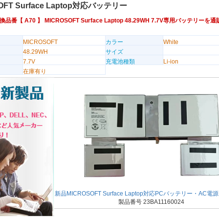
OFT Surface Laptop対応バッテリー
t互換品番【
A70
】 MICROSOFT Surface Laptop 48.29WH 7.7V専用バッテリー
MICROSOFT
カラー
White
48.29WH
サイズ
7.7V
充電池種類
Li-ion
在庫有り
新品MICROSOFT Surface Laptop対応PCバッテリー・AC
製品番号 23BA11160024