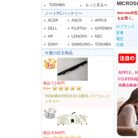
MICROS
TOSHIBA
もっと見る≫
microsof
ノートPCバッテリー
もお安く。
ACER
ASUS
APPLE
のブランド
DELL
FUJITSU
GATEWAY
容量
HP
LENOVO
NEC
電圧
SONY
SAMSUNG
TOSHIBA
可用
今週の目玉商品
税込:7,190円
TOSHIBA PA5212U-1BRS パソコン バ
ッテリー
税込:6,840円