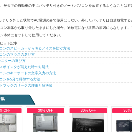
、炎天下の自動車の中にバッテリ付きのノートパソコンを放置するようなことは避
ッテリを外した状態でAC電源のみで使用はしない。外したバッテリは自然放電する
コン本体から取り外したままにした場合、過放電になり故障の原因にもなります。
ン本体にセットして使用してください。
ヒット記事
コンのスピーカーから鳴るノイズを防ぐ方法
コンのマウスの選び方
モニターの選び方
スポインタが消えた時の対処法
コンのキーボードの文字入力の方法
コンを5分で掃除する方法
トブックのリークの理由と解決策
特集
% OFF
30% OFF
30% OFF
30%