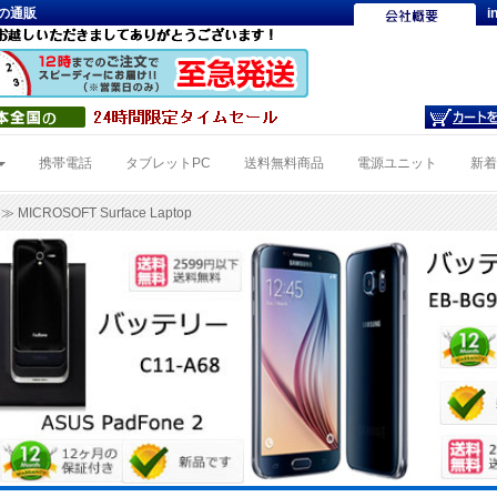
源の通販
i
携帯電話
タブレットPC
送料無料商品
電源ユニット
新
≫ MICROSOFT Surface Laptop