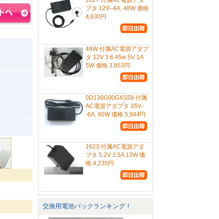
1627 付属AC電源アダ
プタ 12V--4A, 48W 価格
4,630円
48W 付属AC電源アダプ
タ 12V 3.6 45w 5V 1A
5W 価格 3,953円
0D130G00GXS58 付属
AC電源アダプタ 15V-
-6A, 90W 価格 5,944円
。
1623 付属AC電源アダ
プタ 5.2V 2.5A 13W 価
格 4,235円
交換用電池パックランキング！