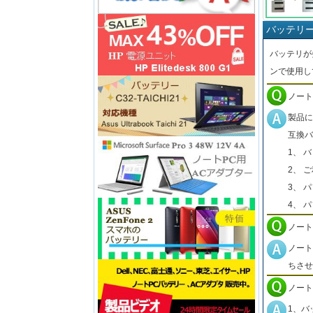
バッテリ
バッテリが
ンで使用し
ノート
製品に
互換バ
1、 
2、 
3、 
4、 
ノート
ノート
ちさせ
ノート
1、バ