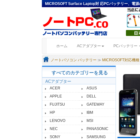
MICROSOFT Surface Laptop対 応PCバッテリー、電
(current)
ホーム
ACアダプター
PCバッテリー
ノートパソコン バッテリー
≫
MICROSOFT対応機種
すべてのカテゴリーを見る
ACアダプター
ACER
ASUS
APPLE
DELL
FUJITSU
GATEWAY
HP
IBM
LENOVO
MSI
NEC
PANASONIC
SONY
SAMSUNG