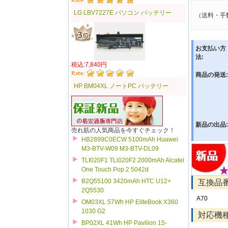
LG LBV7227E パソコン バッテリー
（送料・手
お支払い方
法:
税込:7,840円
商品の発送:
HP BM04XL ノートPC バッテリー
新品の出品:
売れ筋の人気商品を今すぐチェック！
HB2899C0ECW 5100mAh Huawei
M3-BTV-W09 M3-BTV-DL09
TLI020F1 TLi020F2 2000mAh Alcatel
One Touch Pop 2 5042d
B2Q55100 3420mAh HTC U12+
互換品
2Q5530
A70
OM03XL 57Wh HP EliteBook X360
1030 G2
対応機
BP02XL 41Wh HP Pavilion 15-