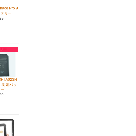
rface Pro 9
ッテリー
39
 OFF
A3HTA023H
9...対応バッ
リー
39