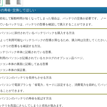
ーの寿命･交換してほしい
劣化して駆動時間が短くなってしまった場合は、バッテリの交換が必要です。 ノー
ているバッテリは、バッテリの型番を確認して購入することができます。
パソコンに添付されているバッテリパックを購入する方法
よって利用可能なバッテリパックの型番が異なるため、購入時は注意してください
ッテリの型番をを確認する方法。
バッテリパック本体に記載されている型番。
ご利用のパソコンが記載されているカタログのオプション品ページ。
パソコン本体の裏面に記載してある型番
パソコン本体の保証書。
パソコンのバッテリを長持ちさせる方法
パソコンで電源プランを「省電力」モードに設定すると、消費電力を節約してバッ
ることができます。
パソコンのバッテリの寿命を延ばす方法
ッテリを高温にさらしてしまうと劣化が進みます。