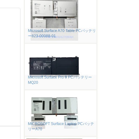
Microsoft Surface A70 Table PCバッテリ
ー823-00088-01
Microsoft Surface Pro 9 PCバッテリー
MQ20
MICROSOFT Surface Laptop PCバッテ
リーA70