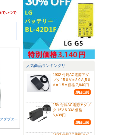
を通販でいつで
人気商品ランキングリ
1932 付属AC電源アダ
プタ 15.0 V = 8.0 A ,5.0
V = 1.5 A 価格 7,840円
15V 付属AC電源アダプ
タ 15V 6.33A 価格
6,439円
電源アダプター