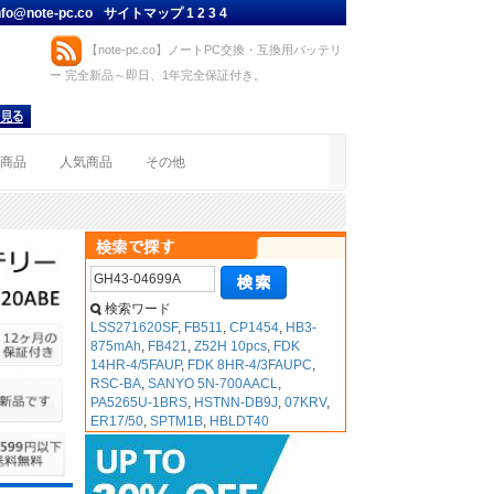
nfo@note-pc.co
サイトマップ
1
2
3
4
【note-pc.co】ノートPC交換・互換用バッテリ
ー 完全新品～即日、1年完全保証付き。
着商品
人気商品
その他
検索ワード
LSS271620SF
,
FB511
,
CP1454
,
HB3-
875mAh
,
FB421
,
Z52H 10pcs
,
FDK
14HR-4/5FAUP
,
FDK 8HR-4/3FAUPC
,
RSC-BA
,
SANYO 5N-700AACL
,
PA5265U-1BRS
,
HSTNN-DB9J
,
07KRV
,
ER17/50
,
SPTM1B
,
HBLDT40