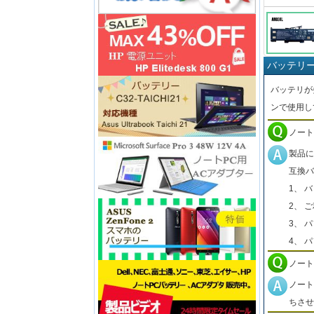
バッテリ
バッテリが
ンで使用し
ノート
製品に
互換バ
1、 
2、 
3、 
4、 
ノート
ノート
ちさせ