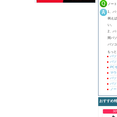
ノート
1、バ
例えば
い。
2、バ
間パソ
パソコ
もっと
パソ
パソ
PC
マウ
パソ
パソ
ノー
おすすめ
30