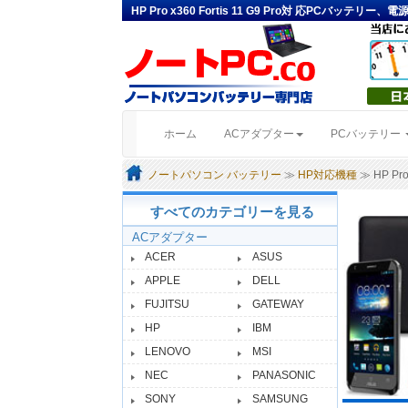
HP Pro x360 Fortis 11 G9 Pro対 応PCバッテリー、
(current)
ホーム
ACアダプター
PCバッテリー
ノートパソコン バッテリー
≫
HP対応機種
≫ HP Pro 
すべてのカテゴリーを見る
ACアダプター
ACER
ASUS
APPLE
DELL
FUJITSU
GATEWAY
HP
IBM
LENOVO
MSI
NEC
PANASONIC
SONY
SAMSUNG