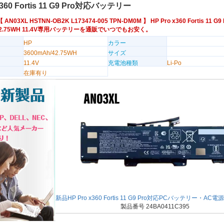
x360 Fortis 11 G9 Pro対応バッテリー
【
AN03XL
HSTNN-OB2K
L173474-005
TPN-DM0M
】 HP Pro x360 Fortis 11 G9 
/42.75WH 11.4V専用バッテリーを通販でいつでもお安く。
HP
カラー
3600mAh/42.75WH
サイズ
11.4V
充電池種類
Li-Po
在庫有り
新品HP Pro x360 Fortis 11 G9 Pro対応PCバッテリー・A
製品番号 24BA0411C395