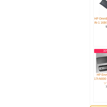
HP OmniB
IN-1 
9
30
HP Env
17t-N000
ッ
7