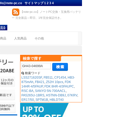
nfo@note-pc.co
サイトマップ
1
2
3
4
【note-pc.co】ノートPC交換・互換用バッテリ
ー 完全新品～即日、1年完全保証付き。
着商品
人気商品
その他
検索ワード
LSS271620SF
,
FB511
,
CP1454
,
HB3-
875mAh
,
FB421
,
Z52H 10pcs
,
FDK
14HR-4/5FAUP
,
FDK 8HR-4/3FAUPC
,
RSC-BA
,
SANYO 5N-700AACL
,
PA5265U-1BRS
,
HSTNN-DB9J
,
07KRV
,
ER17/50
,
SPTM1B
,
HBLDT40