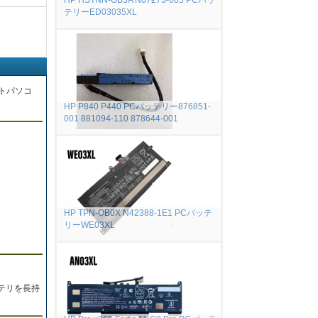
HP HSTNN-OB3A N07273-005 PCバッ
テリーED03035XL
トパソコ
HP P840 P440 PCバッテリー876851-
001 881094-110 878644-001
。
HP TPN-OB0X N42388-1E1 PCバッテ
リーWE03XL
テリを長持