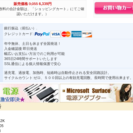
販売価格
9,055
6,339円
数料の合計金額は、「ショッピングカート」にてご確
認いただけます。）
銀行振込（前払い）.
クレジットカード:
年中無休、土日も休まず全国発送！
入金確認後 即日発送
幅広いお支払い方法でのご利用が可能
365日24時間サポートいたします
SSL通信による個人情報保護で安心
過充電、過放電、加熱時、短絡時は自動停止される安全回路設計。
サイクルカウント:ゼロ、５００回以上の有効充電回数、長時間で使用出来ます
番
B2K
05
M