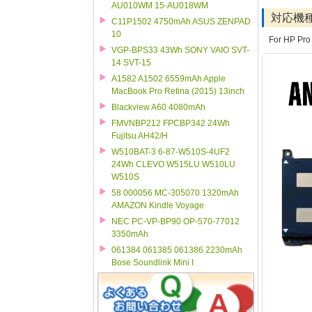
AU010WM 15-AU018WM
対応機
C11P1502 4750mAh ASUS ZENPAD
10
For HP Pro 
VGP-BPS33 43Wh SONY VAIO SVT-
14 SVT-15
A1582 A1502 6559mAh Apple
MacBook Pro Retina (2015) 13inch
Blackview A60 4080mAh
FMVNBP212 FPCBP342 24Wh
Fujitsu AH42/H
W510BAT-3 6-87-W510S-4UF2
24Wh CLEVO W515LU W510LU
W510S
58 000056 MC-305070 1320mAh
AMAZON Kindle Voyage
NEC PC-VP-BP90 OP-570-77012
3350mAh
061384 061385 061386 2230mAh
Bose Soundlink Mini I