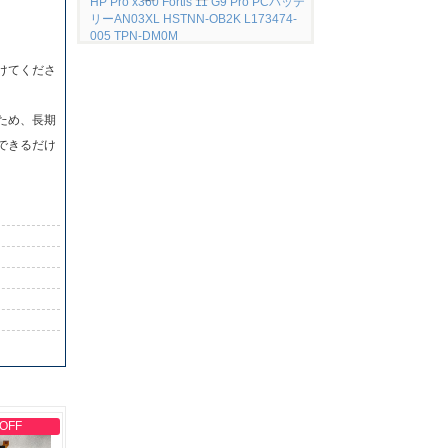
HP Pro x360 Fortis 11 G9 Pro PCバッテ
リーAN03XL HSTNN-OB2K L173474-
005 TPN-DM0M
けてくださ
ため、長期
できるだけ
 OFF