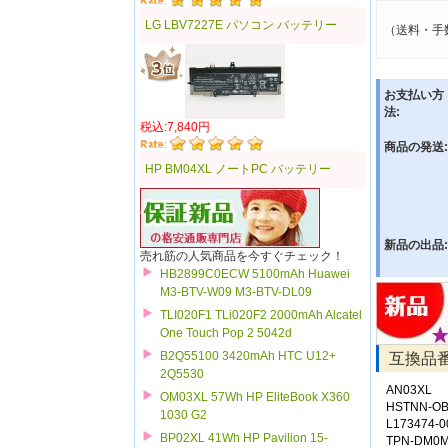
LG LBV7227E パソコン バッテリー
（送料・手
お支払い方
法:
税込:7,840円
商品の発送:
HP BM04XL ノートPC バッテリー
新品の出品:
売れ筋の人気商品を今すぐチェック！
HB2899C0ECW 5100mAh Huawei
M3-BTV-W09 M3-BTV-DL09
TLI020F1 TLi020F2 2000mAh Alcatel
One Touch Pop 2 5042d
B2Q55100 3420mAh HTC U12+
互換品
2Q5530
AN03XL
OM03XL 57Wh HP EliteBook X360
HSTNN-O
1030 G2
L173474-0
BP02XL 41Wh HP Pavilion 15-
TPN-DM0