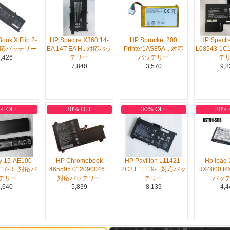
ook X Flip 2-
HP Spectre X360 14-
HP Sprocket 200
HP Spectre
16対応バッテリー
EA 14T-EA H...対応バッ
Printer1AS85A ...対応
L08543-1
,426
テリー
バッテリー
テ
7,840
3,570
9,8
% OFF
30% OFF
30% OFF
30%
y 15-AE100
HP Chromebook
HP Pavilion L11421-
Hp ipaq 
 17-R...対応バ
465595 012090046...
2C2 L11119-...対応バッ
RX4000 
テリー
対応バッテリー
テリー
バッ
,640
5,839
8,139
4,4