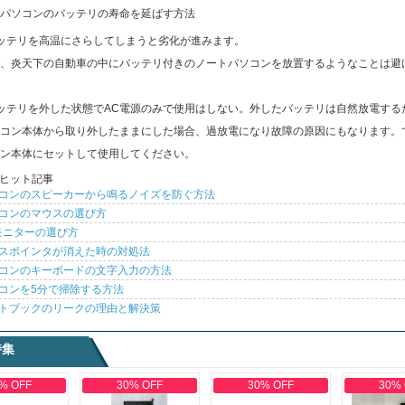
パソコンのバッテリの寿命を延ばす方法
ッテリを高温にさらしてしまうと劣化が進みます。
、炎天下の自動車の中にバッテリ付きのノートパソコンを放置するようなことは避
ッテリを外した状態でAC電源のみで使用はしない。外したバッテリは自然放電する
コン本体から取り外したままにした場合、過放電になり故障の原因にもなります。
ン本体にセットして使用してください。
ヒット記事
コンのスピーカーから鳴るノイズを防ぐ方法
コンのマウスの選び方
モニターの選び方
スポインタが消えた時の対処法
コンのキーボードの文字入力の方法
コンを5分で掃除する方法
トブックのリークの理由と解決策
特集
% OFF
30% OFF
30% OFF
30%