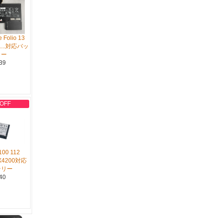
 Folio 13
C1...対応バッ
リー
39
 OFF
100 112
RX4200対応
テリー
40