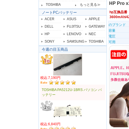
HP Pro 
TOSHIBA
もっと見る≫
hp互換品番
ノートPCバッテリー
3600mAh
ACER
ASUS
APPLE
のブランド
DELL
FUJITSU
GATEWAY
容量
HP
LENOVO
NEC
電圧
SONY
SAMSUNG
TOSHIBA
可用
今週の目玉商品
税込:7,190円
TOSHIBA PA5212U-1BRS パソコン バ
ッテリー
税込:6,840円