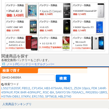
関連商品を探す
各種交換用バッテリーもございます。
ノートPCバッテリーモデルナンバー
検索ワード
LSS271620SF
,
FB511
,
CP1454
,
HB3-875mAh
,
FB421
,
Z52H 10pcs
,
FDK 14HR-
4/5FAUP
,
FDK 8HR-4/3FAUPC
,
RSC-BA
,
SANYO 5N-700AACL
,
PA5265U-1BRS
,
HSTNN-DB9J
,
07KRV
,
ER17/50
,
SPTM1B
,
HBLDT40
人気商品ランキングリ