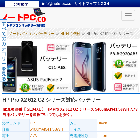
info@note-pc.co
サイトマップ
1
2
3
4
Toggle
naviga
す
べ
て
ノートパソコン バッテリー
≫
HP対応機種
≫ HP Pro X2 612 G2 シリーズ
の
カ
テ
ゴ
リ
ー
を
見
る
HP Pro X2 612 G2 シリーズ対応バッテリー
hp互換品番【
SE04XL
】 HP Pro X2 612 G2 シリーズ 5400mAh/41.58WH 7.7V
専用バッテリーを通販でいつでもお安く。
のブランド
HP
カラー
Black
容量
5400mAh/41.58WH
サイズ
電圧
7.7V
充電池種類
Li-ion