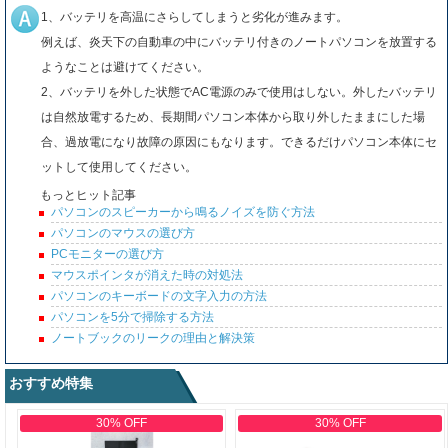
1、バッテリを高温にさらしてしまうと劣化が進みます。
例えば、炎天下の自動車の中にバッテリ付きのノートパソコンを放置する
ようなことは避けてください。
2、バッテリを外した状態でAC電源のみで使用はしない。外したバッテリ
は自然放電するため、長期間パソコン本体から取り外したままにした場
合、過放電になり故障の原因にもなります。できるだけパソコン本体にセ
ットして使用してください。
もっとヒット記事
パソコンのスピーカーから鳴るノイズを防ぐ方法
パソコンのマウスの選び方
PCモニターの選び方
マウスポインタが消えた時の対処法
パソコンのキーボードの文字入力の方法
パソコンを5分で掃除する方法
ノートブックのリークの理由と解決策
おすすめ特集
30% OFF
30% OFF