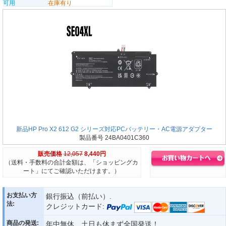
可用
在庫有り
新品HP Pro X2 612 G2 シリーズ対応PCバッテリー・AC電源アダプター
製品番号 24BA0401C360
販売価格
12,057
8,440円
（送料・手数料の合計金額は、「ショッピングカ
ート」にてご確認いただけます。）
お支払い方
銀行振込（前払い）.
法:
クレジットカード:
商品の発送:
年中無休、土日も休まず全国発送！