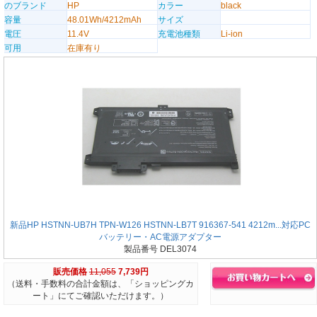
のブランド
HP
カラー
black
容量
48.01Wh/4212mAh
サイズ
電圧
11.4V
充電池種類
Li-ion
可用
在庫有り
新品HP HSTNN-UB7H TPN-W126 HSTNN-LB7T 916367-541 4212m...対応PC
バッテリー・AC電源アダプター
製品番号 DEL3074
販売価格
11,055
7,739円
（送料・手数料の合計金額は、「ショッピングカ
ート」にてご確認いただけます。）