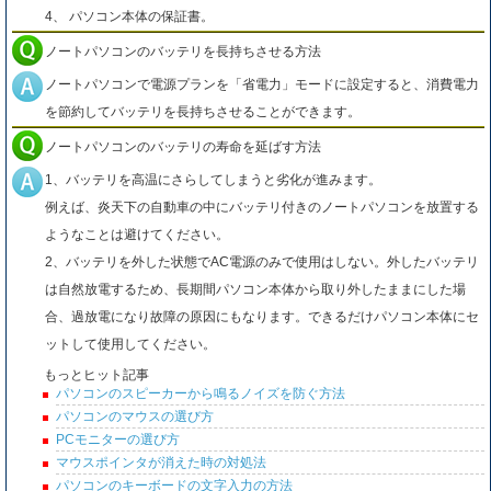
4、 パソコン本体の保証書。
ノートパソコンのバッテリを長持ちさせる方法
ノートパソコンで電源プランを「省電力」モードに設定すると、消費電力
を節約してバッテリを長持ちさせることができます。
ノートパソコンのバッテリの寿命を延ばす方法
1、バッテリを高温にさらしてしまうと劣化が進みます。
例えば、炎天下の自動車の中にバッテリ付きのノートパソコンを放置する
ようなことは避けてください。
2、バッテリを外した状態でAC電源のみで使用はしない。外したバッテリ
は自然放電するため、長期間パソコン本体から取り外したままにした場
合、過放電になり故障の原因にもなります。できるだけパソコン本体にセ
ットして使用してください。
もっとヒット記事
パソコンのスピーカーから鳴るノイズを防ぐ方法
パソコンのマウスの選び方
PCモニターの選び方
マウスポインタが消えた時の対処法
パソコンのキーボードの文字入力の方法