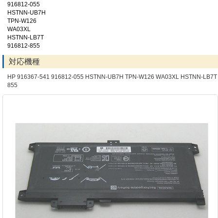
916812-055
HSTNN-UB7H
TPN-W126
WA03XL
HSTNN-LB7T
916812-855
対応機種
HP 916367-541 916812-055 HSTNN-UB7H TPN-W126 WA03XL HSTNN-LB7T 
855