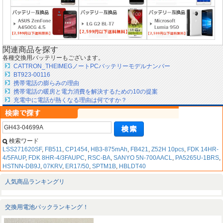
関連商品を探す
各種交換用バッテリーもございます。
CATTRON_THEIMEGノートPCバッテリーモデルナンバー
BT923-00116
携帯電話の膨らみの理由
携帯電話の暖房と電力消費を解決するための10の提案
充電中に電話が熱くなる理由は何ですか？
検索ワード
LSS271620SF
,
FB511
,
CP1454
,
HB3-875mAh
,
FB421
,
Z52H 10pcs
,
FDK 14HR-
4/5FAUP
,
FDK 8HR-4/3FAUPC
,
RSC-BA
,
SANYO 5N-700AACL
,
PA5265U-1BRS
,
HSTNN-DB9J
,
07KRV
,
ER17/50
,
SPTM1B
,
HBLDT40
人気商品ランキングリ
交換用電池パックランキング！