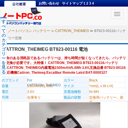
お問い合わせ
サイトマップ
1
2
3
4
Toggle
naviga
す
べ
て
ノートパソコン バッテリー
≫
CATTRON_THEIMEG
≫ BT923-00116バッテ
の
リー交換
カ
テ
ゴ
CATTRON_THEIMEG BT923-00116 電池
リ
ー
寿命のある消耗品であるバッテリーは、持ち時間が短くなってきたら、バッテリ
を
ー交換が必要です。大特価！ CATTRON_THEIMEG BT923-00116バッテリ
見
ー,CATTRON_THEIMEG内蔵電池1500mAh/5.4Wh 3.6V,互換品番 BT923-00116
る
,対応機種Cattron_Theimeg Excalibur Remote Laird BAT-0000327
のブランド
For
カラー
Black
CATTRON_THEIMEG
容量
1500mAh/5.4Wh
サイズ
*mm(L x W x H)
電圧
3.6V
充電池種類
Ni-MH
可用
在庫有り
製品の状態
交換用バッテリー、新
品