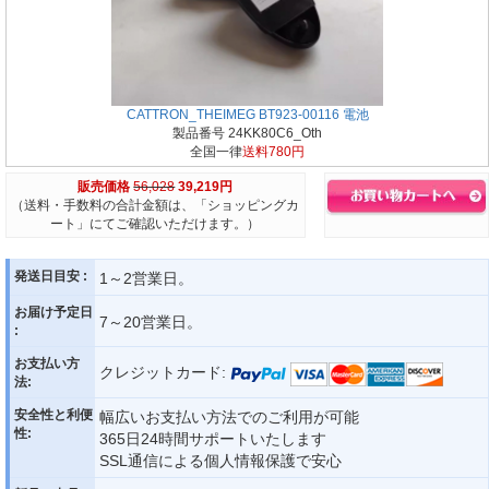
CATTRON_THEIMEG BT923-00116 電池
製品番号 24KK80C6_Oth
全国一律
送料780円
販売価格
56,028
39,219円
（送料・手数料の合計金額は、「ショッピングカ
ート」にてご確認いただけます。）
発送日目安 :
1～2営業日。
お届け予定日
7～20営業日。
:
お支払い方
クレジットカード:
法:
安全性と利便
幅広いお支払い方法でのご利用が可能
性:
365日24時間サポートいたします
SSL通信による個人情報保護で安心