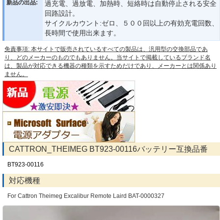
新品の出品:
過充電、過放電、加熱時、短絡時は自動停止される安全
回路設計。
サイクルカウント:ゼロ、５００回以上の有効充電回数、
長時間で使用出来ます。
免責事項: 本サイトで販売されているすべての製品は、汎用型の交換部品であ
り、どのメーカーのものでもありません。当サイトで掲載しているブランド名
は、製品が対応できる機器の種類を示すためだけであり、メーカーとは関係あり
ません。
CATTRON_THEIMEG BT923-00116バッテリー互換品番
BT923-00116
対応機種
For Cattron Theimeg Excalibur Remote Laird BAT-0000327