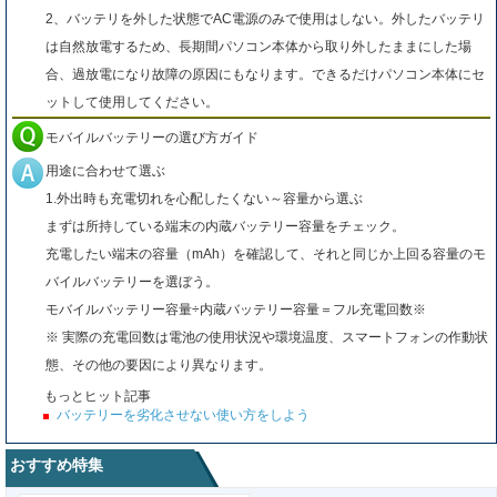
2、バッテリを外した状態でAC電源のみで使用はしない。外したバッテリ
は自然放電するため、長期間パソコン本体から取り外したままにした場
合、過放電になり故障の原因にもなります。できるだけパソコン本体にセ
ットして使用してください。
モバイルバッテリーの選び方ガイド
用途に合わせて選ぶ
1.外出時も充電切れを心配したくない～容量から選ぶ
まずは所持している端末の内蔵バッテリー容量をチェック。
充電したい端末の容量（mAh）を確認して、それと同じか上回る容量のモ
バイルバッテリーを選ぼう。
モバイルバッテリー容量÷内蔵バッテリー容量＝フル充電回数※
※ 実際の充電回数は電池の使用状況や環境温度、スマートフォンの作動状
態、その他の要因により異なります。
もっとヒット記事
バッテリーを劣化させない使い方をしよう
おすすめ特集