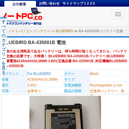
お問い合わせ
サイトマップ
1
2
3
4
Toggle
naviga
す
べ
て
ノートパソコン バッテリー
≫
BLUEBIRD
≫ BA-435001Bバッテリー交換
の
カ
BLUEBIRD BA-435001B 電池
テ
ゴ
寿命のある消耗品であるバッテリーは、持ち時間が短くなってきたら、バッテリ
リ
ー交換が必要です。大特価！ BLUEBIRD BA-435001Bバッテリー,BLUEBIRD
ー
内蔵電池4230mAh/16.28Wh 3.85V,互換品番 BA-435001B ,対応機種BLUEBIRD
を
BA-435001B
見
る
のブランド
For BLUEBIRD
カラー
Black
容量
4230mAh/16.28Wh
サイズ
電圧
3.85V
充電池種類
Rechargeable Li-ion
可用
在庫有り
製品の状態
交換用バッテリー、新
品