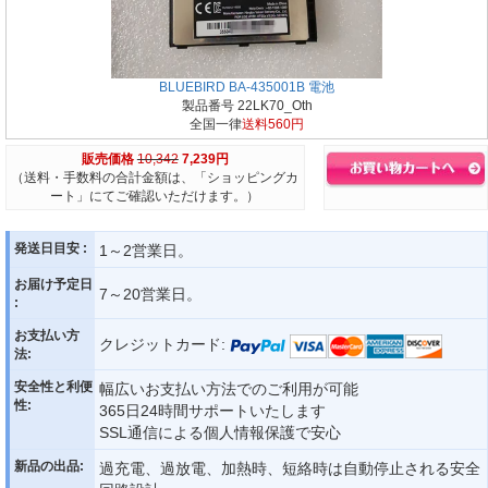
BLUEBIRD BA-435001B 電池
製品番号 22LK70_Oth
全国一律
送料560円
販売価格
10,342
7,239円
（送料・手数料の合計金額は、「ショッピングカ
ート」にてご確認いただけます。）
発送日目安 :
1～2営業日。
お届け予定日
7～20営業日。
:
お支払い方
クレジットカード:
法:
安全性と利便
幅広いお支払い方法でのご利用が可能
性:
365日24時間サポートいたします
SSL通信による個人情報保護で安心
新品の出品:
過充電、過放電、加熱時、短絡時は自動停止される安全