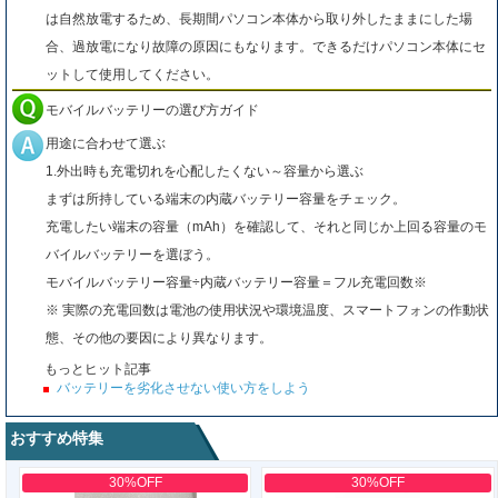
は自然放電するため、長期間パソコン本体から取り外したままにした場
合、過放電になり故障の原因にもなります。できるだけパソコン本体にセ
ットして使用してください。
モバイルバッテリーの選び方ガイド
用途に合わせて選ぶ
1.外出時も充電切れを心配したくない～容量から選ぶ
まずは所持している端末の内蔵バッテリー容量をチェック。
充電したい端末の容量（mAh）を確認して、それと同じか上回る容量のモ
バイルバッテリーを選ぼう。
モバイルバッテリー容量÷内蔵バッテリー容量＝フル充電回数※
※ 実際の充電回数は電池の使用状況や環境温度、スマートフォンの作動状
態、その他の要因により異なります。
もっとヒット記事
バッテリーを劣化させない使い方をしよう
おすすめ特集
30%OFF
30%OFF