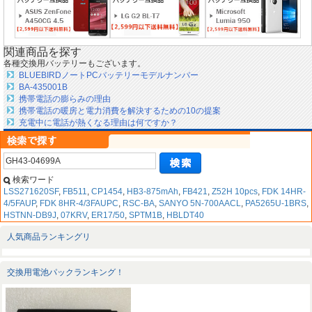
関連商品を探す
各種交換用バッテリーもございます。
BLUEBIRDノートPCバッテリーモデルナンバー
BA-435001B
携帯電話の膨らみの理由
携帯電話の暖房と電力消費を解決するための10の提案
充電中に電話が熱くなる理由は何ですか？
検索ワード
LSS271620SF
,
FB511
,
CP1454
,
HB3-875mAh
,
FB421
,
Z52H 10pcs
,
FDK 14HR-
4/5FAUP
,
FDK 8HR-4/3FAUPC
,
RSC-BA
,
SANYO 5N-700AACL
,
PA5265U-1BRS
,
HSTNN-DB9J
,
07KRV
,
ER17/50
,
SPTM1B
,
HBLDT40
人気商品ランキングリ
交換用電池パックランキング！