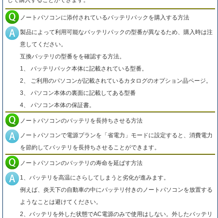
して購入することができます。
ノートパソコンに添付されているバッテリパックを購入する方法
製品によって利用可能なバッテリパックの型番が異なるため、購入時は注
意してください。
互換バッテリの型番をを確認する方法。
1、 バッテリパック本体に記載されている型番。
2、 ご利用のパソコンが記載されているカタログのオプション品ページ。
3、 パソコン本体の裏面に記載してある型番
4、 パソコン本体の保証書。
ノートパソコンのバッテリを長持ちさせる方法
ノートパソコンで電源プランを「省電力」モードに設定すると、消費電力
を節約してバッテリを長持ちさせることができます。
ノートパソコンのバッテリの寿命を延ばす方法
1、バッテリを高温にさらしてしまうと劣化が進みます。
例えば、炎天下の自動車の中にバッテリ付きのノートパソコンを放置する
ようなことは避けてください。
2、バッテリを外した状態でAC電源のみで使用はしない。外したバッテリ