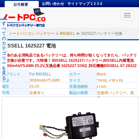
お問い合わせ
サイトマップ
1
2
3
4
Toggle
naviga
す
べ
て
ノートパソコン バッテリー
≫
BISSELL
≫ 1625227バッテリー交換
の
カ
BISSELL 1625227 電池
テ
ゴ
寿命のある消耗品であるバッテリーは、持ち時間が短くなってきたら、バッテリ
リ
ー交換が必要です。大特価！ BISSELL 1625227バッテリー,BISSELL内蔵電池
ー
3000mAh/75.6Wh 25.2V,互換品番 1625227 S30Q ,対応機種BISSELL X7 2832Z
を
見
のブランド
For BISSELL
カラー
Black
る
容量
3000mAh/75.6Wh
サイズ
*mm(L x W x H)
電圧
25.2V
充電池種類
Li-ion
可用
在庫有り
製品の状態
交換用バッテリー、新
品