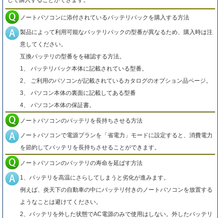
して購入することができます。
ノートパソコンに添付されているバッテリパックを購入する方法
製品によって利用可能なバッテリパックの型番が異なるため、購入時は注
意してください。
互換バッテリの型番をを確認する方法。
1、 バッテリパック本体に記載されている型番。
2、 ご利用のパソコンが記載されているカタログのオプション品ページ。
3、 パソコン本体の裏面に記載してある型番
4、 パソコン本体の保証書。
ノートパソコンのバッテリを長持ちさせる方法
ノートパソコンで電源プランを「省電力」モードに設定すると、消費電力
を節約してバッテリを長持ちさせることができます。
ノートパソコンのバッテリの寿命を延ばす方法
1、バッテリを高温にさらしてしまうと劣化が進みます。
例えば、炎天下の自動車の中にバッテリ付きのノートパソコンを放置する
ようなことは避けてください。
2、バッテリを外した状態でAC電源のみで使用はしない。外したバッテリ