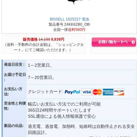
BISSELL 1625227 電池
製品番号 24KK62B0_Oth
全国一律
送料560円
販売価格
14,199
9,939円
（送料・手数料の合計金額は、「ショッピングカ
ート」にてご確認いただけます。）
発送日目安 :
1～2営業日。
お届け予定日
7～20営業日。
:
お支払い方
クレジットカード:
法:
安全性と利便
幅広いお支払い方法でのご利用が可能
性:
365日24時間サポートいたします
SSL通信による個人情報保護で安心
新品の出品:
過充電、過放電、加熱時、短絡時は自動停止される安全
回路設計。