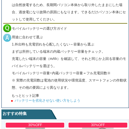
は自然放電するため、長期間パソコン本体から取り外したままにした場
合、過放電になり故障の原因にもなります。できるだけパソコン本体にセ
ットして使用してください。
モバイルバッテリーの選び方ガイド
用途に合わせて選ぶ
1.外出時も充電切れを心配したくない～容量から選ぶ
まずは所持している端末の内蔵バッテリー容量をチェック。
充電したい端末の容量（mAh）を確認して、それと同じか上回る容量のモ
バイルバッテリーを選ぼう。
モバイルバッテリー容量÷内蔵バッテリー容量＝フル充電回数※
※ 実際の充電回数は電池の使用状況や環境温度、スマートフォンの作動状
態、その他の要因により異なります。
もっとヒット記事
バッテリーを劣化させない使い方をしよう
おすすめ特集
30%OFF
30%OFF