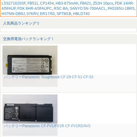
LSS271620SF
,
FB511
,
CP1454
,
HB3-875mAh
,
FB421
,
Z52H 10pcs
,
FDK 14HR-
4/5FAUP
,
FDK 8HR-4/3FAUPC
,
RSC-BA
,
SANYO 5N-700AACL
,
PA5265U-1BRS
,
HSTNN-DB9J
,
07KRV
,
ER17/50
,
SPTM1B
,
HBLDT40
人気商品ランキングリ
交換用電池パックランキング！
バッテリーPanasonic Toughbook CF-29 CF-51 CF-52
バッテリーPanasonic CF-FV1/FV1R CF-FV1RDAVS