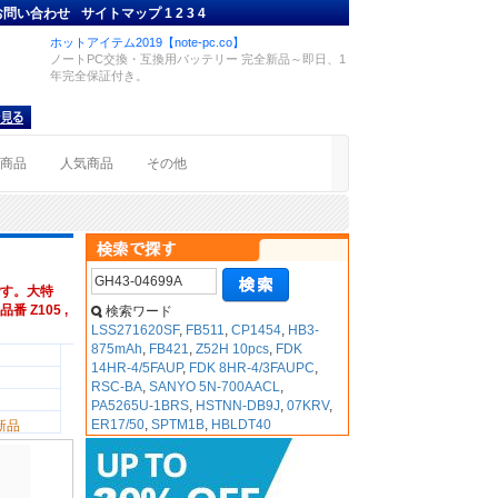
お問い合わせ
サイトマップ
1
2
3
4
ホットアイテム2019【note-pc.co】
ノートPC交換・互換用バッテリー 完全新品～即日、1
年完全保証付き。
着商品
人気商品
その他
す。大特
番 Z105 ,
検索ワード
LSS271620SF
,
FB511
,
CP1454
,
HB3-
875mAh
,
FB421
,
Z52H 10pcs
,
FDK
14HR-4/5FAUP
,
FDK 8HR-4/3FAUPC
,
RSC-BA
,
SANYO 5N-700AACL
,
PA5265U-1BRS
,
HSTNN-DB9J
,
07KRV
,
ER17/50
,
SPTM1B
,
HBLDT40
新品