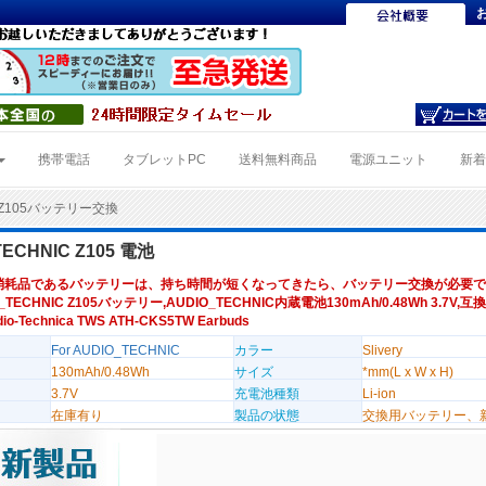
携帯電話
タブレットPC
送料無料商品
電源ユニット
新
Z105バッテリー交換
TECHNIC Z105 電池
消耗品であるバッテリーは、持ち時間が短くなってきたら、バッテリー交換が必要で
_TECHNIC Z105バッテリー,AUDIO_TECHNIC内蔵電池130mAh/0.48Wh 3.7V,互換品
-Technica TWS ATH-CKS5TW Earbuds
For AUDIO_TECHNIC
カラー
Slivery
130mAh/0.48Wh
サイズ
*mm(L x W x H)
3.7V
充電池種類
Li-ion
在庫有り
製品の状態
交換用バッテリー、