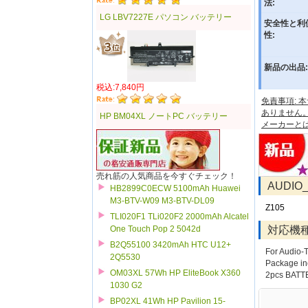
法:
LG LBV7227E パソコン バッテリー
安全性と利
性:
新品の出品:
税込:7,840円
免責事項:
ありません
HP BM04XL ノートPC バッテリー
メーカーと
売れ筋の人気商品を今すぐチェック！
AUDIO
HB2899C0ECW 5100mAh Huawei
M3-BTV-W09 M3-BTV-DL09
Z105
TLI020F1 TLi020F2 2000mAh Alcatel
対応機
One Touch Pop 2 5042d
B2Q55100 3420mAh HTC U12+
For Audio
2Q5530
Package in
OM03XL 57Wh HP EliteBook X360
2pcs BAT
1030 G2
BP02XL 41Wh HP Pavilion 15-