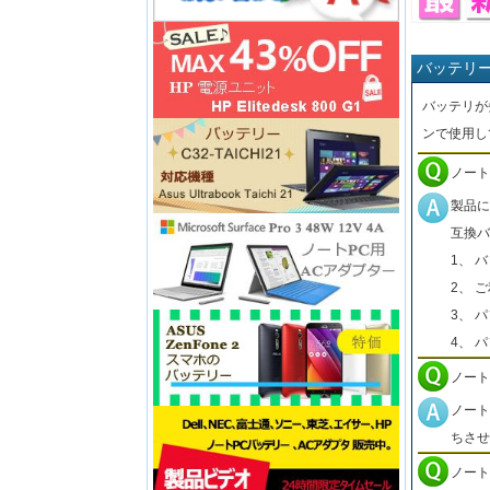
バッテリ
バッテリが
ンで使用し
ノート
製品に
互換バ
1、 
2、 
3、 
4、 
ノート
ノート
ちさせ
ノート