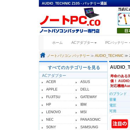
AUDIO_TECHNIC Z105 - バッテリー通販
(current)
ホーム
ACアダプター
PCバッテリー
ノートパソコン バッテリー
≫
AUDIO_TECHNIC
≫ 
AUDIO_
すべてのカテゴリーを見る
ACアダプター
寿命のある
価！ AUDIO
ACER
ASUS
対応機種Audio
APPLE
DELL
のブランド
FUJITSU
GATEWAY
容量
HP
IBM
電圧
可用
LENOVO
MSI
NEC
PANASONIC
SONY
SAMSUNG