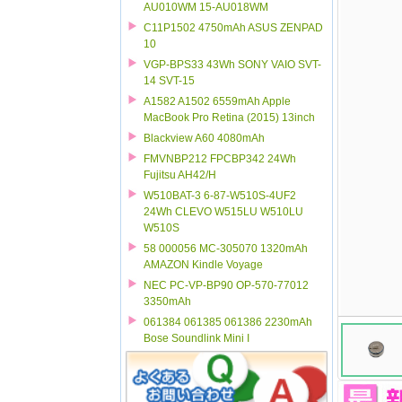
AU010WM 15-AU018WM
C11P1502 4750mAh ASUS ZENPAD
10
VGP-BPS33 43Wh SONY VAIO SVT-
14 SVT-15
A1582 A1502 6559mAh Apple
MacBook Pro Retina (2015) 13inch
Blackview A60 4080mAh
FMVNBP212 FPCBP342 24Wh
Fujitsu AH42/H
W510BAT-3 6-87-W510S-4UF2
24Wh CLEVO W515LU W510LU
W510S
58 000056 MC-305070 1320mAh
AMAZON Kindle Voyage
NEC PC-VP-BP90 OP-570-77012
3350mAh
061384 061385 061386 2230mAh
Bose Soundlink Mini I