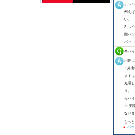
1、バ
例えば
い。
2、バ
間パソ
パソコ
モバイ
用途に
1.外
まずは
充電し
う。
モバイ
※ 実
なりま
もっと
バッ