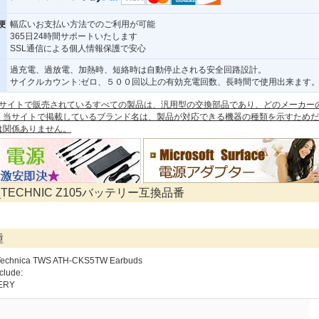
便
幅広いお支払い方法でのご利用が可能
365日24時間サポートいたします
SSL通信による個人情報保護で安心
過充電、過放電、加熱時、短絡時は自動停止される安全回路設計。
サイクルカウント:ゼロ、５００回以上の有効充電回数、長時間で使用出来ます
 本サイトで販売されているすべての製品は、汎用型の交換部品であり、どのメーカー
。当サイトで掲載しているブランド名は、製品が対応できる機器の種類を示すためだ
は関係ありません。
_TECHNIC Z105バッテリー互換品番
種
-Technica TWS ATH-CKS5TW Earbuds
clude:
TERY