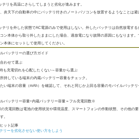
ッテリを高温にさらしてしまうと劣化が進みます。
、炎天下の自動車の中にバッテリ付きのノートパソコンを放置するようなことは避
ッテリを外した状態でAC電源のみで使用はしない。外したバッテリは自然放電する
コン本体から取り外したままにした場合、過放電になり故障の原因にもなります。
ン本体にセットして使用してください。
ルバッテリーの選び方ガイド
合わせて選ぶ
出時も充電切れを心配したくない～容量から選ぶ
所持している端末の内蔵バッテリー容量をチェック。
たい端末の容量（mAh）を確認して、それと同じか上回る容量のモバイルバッテリ
ルバッテリー容量÷内蔵バッテリー容量＝フル充電回数※
際の充電回数は電池の使用状況や環境温度、スマートフォンの作動状態、その他の要
す。
ヒット記事
テリーを劣化させない使い方をしよう