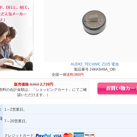
AUDIO_TECHNIC Z105 電池
製品番号 24KK949A_Oth
全国一律
送料360円
販売価格
3,913
2,739円
数料の合計金額は、「ショッピングカート」にてご確
認いただけます。）
:
1～2営業日。
日
7～20営業日。
クレジットカード: