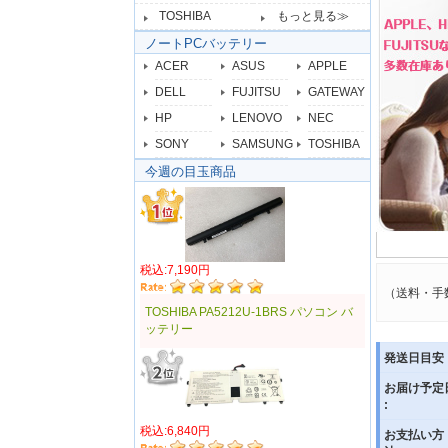
TOSHIBA
もっと見る≫
ノートPCバッテリー
ACER
ASUS
APPLE
DELL
FUJITSU
GATEWAY
HP
LENOVO
NEC
SONY
SAMSUNG
TOSHIBA
今週の目玉商品
税込:7,190円
（送料・手
TOSHIBA PA5212U-1BRS パソコン バ
ッテリー
発送日目安 
お届け予定
:
税込:6,840円
お支払い方