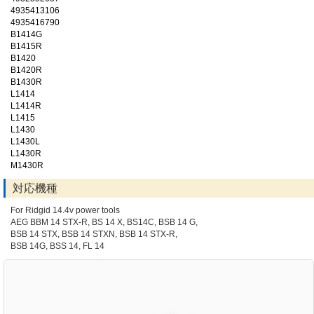
4935413106
4935416790
B1414G
B1415R
B1420
B1420R
B1430R
L1414
L1414R
L1415
L1430
L1430L
L1430R
M1430R
対応機種
For Ridgid 14.4v power tools
AEG BBM 14 STX-R, BS 14 X, BS14C, BSB 14 G,
BSB 14 STX, BSB 14 STXN, BSB 14 STX-R,
BSB 14G, BSS 14, FL 14