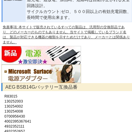
回路設計。
サイクルカウント:ゼロ、５００回以上の有効充電回数、
長時間で使用出来ます。
免責事項: 本サイトで販売されているすべての製品は、汎用型の交換部品であ
り、どのメーカーのものでもありません。当サイトで掲載しているブランド名
は、製品が対応できる機器の種類を示すためだけであり、メーカーとは関係あり
ません。
AEG BSB14Gバッテリー互換品番
R83015
130252003
130254002
130254008
0700956430
4002395367641
4932352111
4932352657