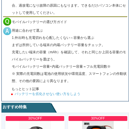
合、過放電になり故障の原因にもなります。できるだけパソコン本体にセ
ットして使用してください。
モバイルバッテリーの選び方ガイド
用途に合わせて選ぶ
1.外出時も充電切れを心配したくない～容量から選ぶ
まずは所持している端末の内蔵バッテリー容量をチェック。
充電したい端末の容量（mAh）を確認して、それと同じか上回る容量のモ
バイルバッテリーを選ぼう。
モバイルバッテリー容量÷内蔵バッテリー容量＝フル充電回数※
※ 実際の充電回数は電池の使用状況や環境温度、スマートフォンの作動状
態、その他の要因により異なります。
もっとヒット記事
バッテリーを劣化させない使い方をしよう
おすすめ特集
30%OFF
30%OFF