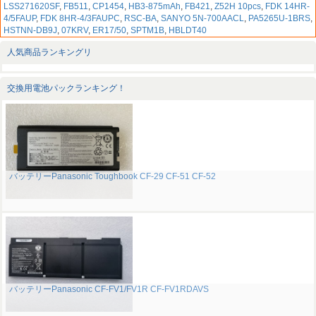
LSS271620SF
,
FB511
,
CP1454
,
HB3-875mAh
,
FB421
,
Z52H 10pcs
,
FDK 14HR-
4/5FAUP
,
FDK 8HR-4/3FAUPC
,
RSC-BA
,
SANYO 5N-700AACL
,
PA5265U-1BRS
,
HSTNN-DB9J
,
07KRV
,
ER17/50
,
SPTM1B
,
HBLDT40
人気商品ランキングリ
交換用電池パックランキング！
バッテリーPanasonic Toughbook CF-29 CF-51 CF-52
バッテリーPanasonic CF-FV1/FV1R CF-FV1RDAVS