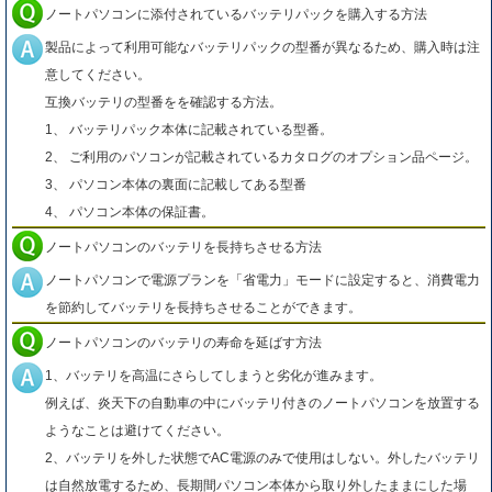
ノートパソコンに添付されているバッテリパックを購入する方法
製品によって利用可能なバッテリパックの型番が異なるため、購入時は注
意してください。
互換バッテリの型番をを確認する方法。
1、 バッテリパック本体に記載されている型番。
2、 ご利用のパソコンが記載されているカタログのオプション品ページ。
3、 パソコン本体の裏面に記載してある型番
4、 パソコン本体の保証書。
ノートパソコンのバッテリを長持ちさせる方法
ノートパソコンで電源プランを「省電力」モードに設定すると、消費電力
を節約してバッテリを長持ちさせることができます。
ノートパソコンのバッテリの寿命を延ばす方法
1、バッテリを高温にさらしてしまうと劣化が進みます。
例えば、炎天下の自動車の中にバッテリ付きのノートパソコンを放置する
ようなことは避けてください。
2、バッテリを外した状態でAC電源のみで使用はしない。外したバッテリ
は自然放電するため、長期間パソコン本体から取り外したままにした場