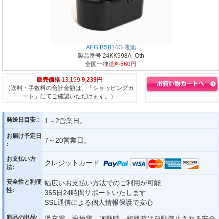
AEG BSB14G 電池
製品番号 24KK998A_Oth
全国一律
送料560円
販売価格
13,199
9,239円
（送料・手数料の合計金額は、「ショッピングカ
ート」にてご確認いただけます。）
発送日目安 :
1～2営業日。
お届け予定日
7～20営業日。
:
お支払い方
クレジットカード:
法:
安全性と利便
幅広いお支払い方法でのご利用が可能
性:
365日24時間サポートいたします
SSL通信による個人情報保護で安心
新品の出品:
過充電、過放電、加熱時、短絡時は自動停止される安全