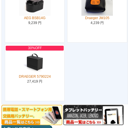
AEG BSB14G
Draeger JM105
9,239 円
4,239 円
30%OFF
DRAEGER 5790224
27,419 円