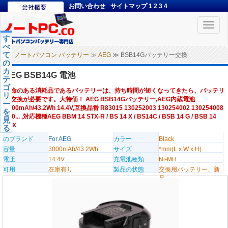
お問い合わせ
サイトマップ
1
2
3
4
Toggle
naviga
す
べ
て
ノートパソコン バッテリー
≫
AEG
≫ BSB14Gバッテリー交換
の
カ
AEG BSB14G 電池
テ
ゴ
寿命のある消耗品であるバッテリーは、持ち時間が短くなってきたら、バッテリ
リ
ー交換が必要です。大特価！ AEG BSB14Gバッテリー,AEG内蔵電池
ー
3000mAh/43.2Wh 14.4V,互換品番 R83015 130252003 130254002 130254008
を
070... ,対応機種AEG BBM 14 STX-R / BS 14 X / BS14C / BSB 14 G / BSB 14
見
STX
る
のブランド
For AEG
カラー
Black
容量
3000mAh/43.2Wh
サイズ
*mm(L x W x H)
電圧
14.4V
充電池種類
Ni-MH
可用
在庫有り
製品の状態
交換用バッテリー、新
品