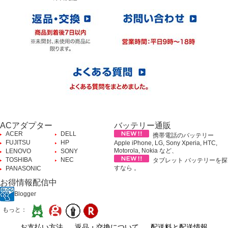
ACアダプター
バッテリー通販
ACER
DELL
携帯電話のバッテリー
FUJITSU
HP
Apple iPhone, LG, Sony Xperia, HTC,
Motorola, Nokia など、
LENOVO
SONY
TOSHIBA
NEC
タブレット バッテリーを探
すなら 。
PANASONIC
お得情報配信中
Blogger
もっと：
お支払い方法
返品・交換について
配送料と配送情報