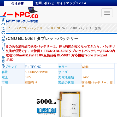
お問い合わせ
サイトマップ
1
2
3
4
Toggle
naviga
す
べ
て
ノートパソコン バッテリー
≫
TECNO
≫ BL-50BTバッテリー交換
の
カ
TECNO BL-50BT タブレットバッテリー
テ
ゴ
寿命のある消耗品であるバッテリーは、持ち時間が短くなってきたら、バッテリ
リ
ー交換が必要です。大特価！ TECNO BL-50BTタブレットバッテリー,TECNO内
ー
蔵電池5000mAh/19WH 3.8V,互換品番 BL-50BT ,対応機種Tecno droidpad
を
8D/P8D
見
る
のブランド
For TECNO
カラー
White
容量
5000mAh/19WH
サイズ
電圧
3.8V
充電池種類
Li-ion
可用
在庫有り
製品の状態
交換用バッテリー、新
品