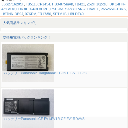
LSS271620SF
,
FB511
,
CP1454
,
HB3-875mAh
,
FB421
,
Z52H 10pcs
,
FDK 14HR-
4/5FAUP
,
FDK 8HR-4/3FAUPC
,
RSC-BA
,
SANYO 5N-700AACL
,
PA5265U-1BRS
,
HSTNN-DB9J
,
07KRV
,
ER17/50
,
SPTM1B
,
HBLDT40
人気商品ランキングリ
交換用電池パックランキング！
バッテリーPanasonic Toughbook CF-29 CF-51 CF-52
バッテリーPanasonic CF-FV1/FV1R CF-FV1RDAVS