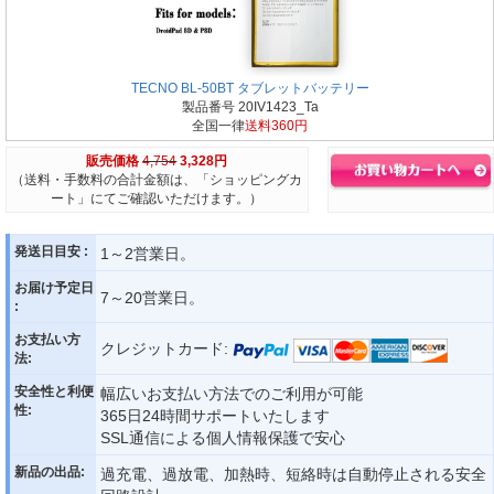
TECNO BL-50BT タブレットバッテリー
製品番号 20IV1423_Ta
全国一律
送料360円
販売価格
4,754
3,328円
（送料・手数料の合計金額は、「ショッピングカ
ート」にてご確認いただけます。）
発送日目安 :
1～2営業日。
お届け予定日
7～20営業日。
:
お支払い方
クレジットカード:
法:
安全性と利便
幅広いお支払い方法でのご利用が可能
性:
365日24時間サポートいたします
SSL通信による個人情報保護で安心
新品の出品:
過充電、過放電、加熱時、短絡時は自動停止される安全