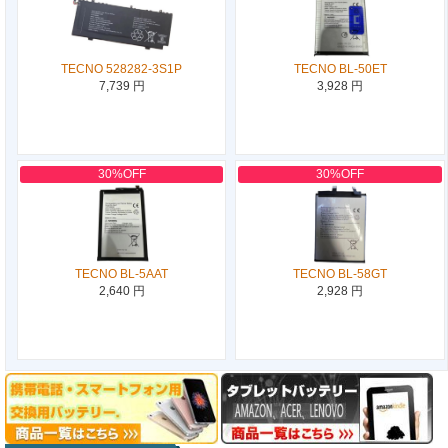
TECNO 528282-3S1P
TECNO BL-50ET
7,739 円
3,928 円
30%OFF
30%OFF
TECNO BL-5AAT
TECNO BL-58GT
2,640 円
2,928 円