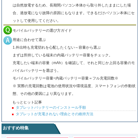
は自然放電するため、長期間パソコン本体から取り外したままにした場
合、過放電になり故障の原因にもなります。できるだけパソコン本体にセ
ットして使用してください。
モバイルバッテリーの選び方ガイド
用途に合わせて選ぶ
1.外出時も充電切れを心配したくない～容量から選ぶ
まずは所持している端末の内蔵バッテリー容量をチェック。
充電したい端末の容量（mAh）を確認して、それと同じか上回る容量のモ
バイルバッテリーを選ぼう。
モバイルバッテリー容量÷内蔵バッテリー容量＝フル充電回数※
※ 実際の充電回数は電池の使用状況や環境温度、スマートフォンの作動状
態、その他の要因により異なります。
もっとヒット記事
タブレットバッテリーのインストール手順
タブレットが充電されない理由とその維持方法
おすすめ特集