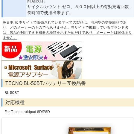
回路設計。
サイクルカウント:ゼロ、５００回以上の有効充電回数、
長時間で使用出来ます。
免責事項: 本サイトで販売されているすべての製品は、汎用型の交換部品であ
り、どのメーカーのものでもありません。当サイトで掲載しているブランド名
は、製品が対応できる機器の種類を示すためだけであり、メーカーとは関係あり
ません。
TECNO BL-50BTバッテリー互換品番
BL-50BT
対応機種
For Tecno droidpad 8D/P8D