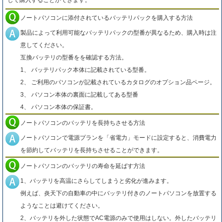
して購入することができます。
ノートパソコンに添付されているバッテリパックを購入する方法
製品によって利用可能なバッテリパックの型番が異なるため、購入時は注
意してください。
互換バッテリの型番をを確認する方法。
1、 バッテリパック本体に記載されている型番。
2、 ご利用のパソコンが記載されているカタログのオプション品ページ。
3、 パソコン本体の裏面に記載してある型番
4、 パソコン本体の保証書。
ノートパソコンのバッテリを長持ちさせる方法
ノートパソコンで電源プランを「省電力」モードに設定すると、消費電力
を節約してバッテリを長持ちさせることができます。
ノートパソコンのバッテリの寿命を延ばす方法
1、バッテリを高温にさらしてしまうと劣化が進みます。
例えば、炎天下の自動車の中にバッテリ付きのノートパソコンを放置する
ようなことは避けてください。
2、バッテリを外した状態でAC電源のみで使用はしない。外したバッテリ