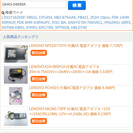
検索ワード
LSS271620SF
,
FB511
,
CP1454
,
HB3-875mAh
,
FB421
,
Z52H 10pcs
,
FDK 14HR-
4/5FAUP
,
FDK 8HR-4/3FAUPC
,
RSC-BA
,
SANYO 5N-700AACL
,
PA5265U-1BRS
,
HSTNN-DB9J
,
07KRV
,
ER17/50
,
SPTM1B
,
HBLDT40
人気商品ランキングリ
LENOVO 5P51D77070 付属AC電源アダプタ 価格 7,728円
LENOVO A19-095P1A 付属AC電源アダプタ
20V=4.75A/15V==3A/9V==3A/5V==3A 価格 5,539円
LENOVO PCH015 付属AC電源アダプタ 価格 8,488円
LENOVO HK280-73PP 付属AC電源アダプタ +12V
==15A(YELLOW),-12V==0.2A(BLUE) 価格 6,139円