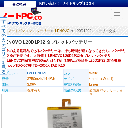
お問い合わせ
サイトマップ
1
2
3
4
Toggle
naviga
す
べ
て
ノートパソコン バッテリー
≫
LENOVO
≫ L20D1P32バッテリー交換
の
カ
LENOVO L20D1P32 タブレットバッテリー
テ
ゴ
寿命のある消耗品であるバッテリーは、持ち時間が短くなってきたら、バッテリ
リ
ー交換が必要です。大特価！ LENOVO L20D1P32タブレットバッテリ
ー
ー,LENOVO内蔵電池3750mAh/14.4Wh 3.86V,互換品番 L20D1P32 ,対応機種
を
Lenovo TB-X6C6F TB-X6C6X TAB K10
見
る
のブランド
For LENOVO
カラー
White
容量
3750mAh/14.4Wh
サイズ
*mm(L x W x H)
電圧
3.86V
充電池種類
Li-ion
可用
在庫有り
製品の状態
交換用バッテリー、新
品