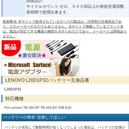
回路設計。
サイクルカウント:ゼロ、５００回以上の有効充電回数、
長時間で使用出来ます。
免責事項: 本サイトで販売されているすべての製品は、汎用型の交換部品であ
り、どのメーカーのものでもありません。当サイトで掲載しているブランド名
は、製品が対応できる機器の種類を示すためだけであり、メーカーとは関係あり
ません。
LENOVO L20D1P32バッテリー互換品番
L20D1P32
対応機種
For Lenovo TB-X6C6F TB-X6C6X TAB K10
バッテリーの寿命･交換してほしい
バッテリが劣化して駆動時間が短くなってしまった場合は、バッテリの交換が