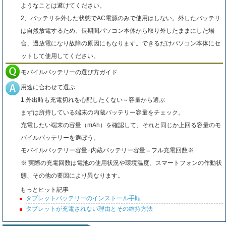
ようなことは避けてください。
2、バッテリを外した状態でAC電源のみで使用はしない。外したバッテリ
は自然放電するため、長期間パソコン本体から取り外したままにした場
合、過放電になり故障の原因にもなります。できるだけパソコン本体にセ
ットして使用してください。
モバイルバッテリーの選び方ガイド
用途に合わせて選ぶ
1.外出時も充電切れを心配したくない～容量から選ぶ
まずは所持している端末の内蔵バッテリー容量をチェック。
充電したい端末の容量（mAh）を確認して、それと同じか上回る容量のモ
バイルバッテリーを選ぼう。
モバイルバッテリー容量÷内蔵バッテリー容量＝フル充電回数※
※ 実際の充電回数は電池の使用状況や環境温度、スマートフォンの作動状
態、その他の要因により異なります。
もっとヒット記事
タブレットバッテリーのインストール手順
タブレットが充電されない理由とその維持方法