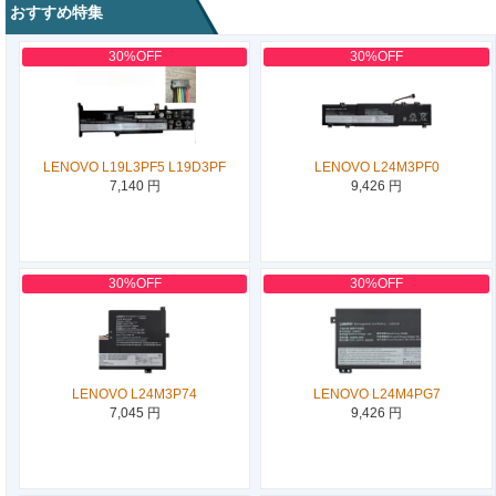
おすすめ特集
30%OFF
30%OFF
LENOVO L19L3PF5 L19D3PF
LENOVO L24M3PF0
7,140 円
9,426 円
30%OFF
30%OFF
LENOVO L24M3P74
LENOVO L24M4PG7
7,045 円
9,426 円