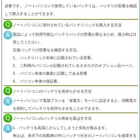
必要です。 ノートパソコンで使用しているバッテリは、バッテリの型番を確認
して購入することができます。
ノートパソコンに添付されているバッテリパックを購入する方法
製品によって利用可能なバッテリパックの型番が異なるため、購入時は注
意してください。
互換バッテリの型番をを確認する方法。
1、 バッテリパック本体に記載されている型番。
2、 ご利用のパソコンが記載されているカタログのオプション品ページ。
3、 パソコン本体の裏面に記載してある型番
4、 パソコン本体の保証書。
ノートパソコンのバッテリを長持ちさせる方法
ノートパソコンで電源プランを「省電力」モードに設定すると、消費電力
を節約してバッテリを長持ちさせることができます。
ノートパソコンのバッテリの寿命を延ばす方法
1、バッテリを高温にさらしてしまうと劣化が進みます。
例えば、炎天下の自動車の中にバッテリ付きのノートパソコンを放置する