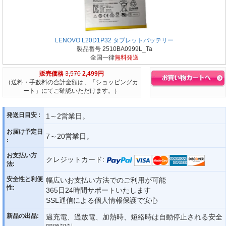
LENOVO L20D1P32 タブレットバッテリー
製品番号 2510BA0999L_Ta
全国一律
無料発送
販売価格
3,570
2,499円
（送料・手数料の合計金額は、「ショッピングカ
ート」にてご確認いただけます。）
発送日目安 :
1～2営業日。
お届け予定日
7～20営業日。
:
お支払い方
クレジットカード:
法:
安全性と利便
幅広いお支払い方法でのご利用が可能
性:
365日24時間サポートいたします
SSL通信による個人情報保護で安心
新品の出品:
過充電、過放電、加熱時、短絡時は自動停止される安全