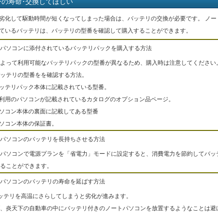
ーの寿命･交換してほしい
劣化して駆動時間が短くなってしまった場合は、バッテリの交換が必要です。 ノー
ているバッテリは、バッテリの型番を確認して購入することができます。
パソコンに添付されているバッテリパックを購入する方法
よって利用可能なバッテリパックの型番が異なるため、購入時は注意してください
ッテリの型番をを確認する方法。
バッテリパック本体に記載されている型番。
ご利用のパソコンが記載されているカタログのオプション品ページ。
パソコン本体の裏面に記載してある型番
パソコン本体の保証書。
パソコンのバッテリを長持ちさせる方法
パソコンで電源プランを「省電力」モードに設定すると、消費電力を節約してバッ
ることができます。
パソコンのバッテリの寿命を延ばす方法
ッテリを高温にさらしてしまうと劣化が進みます。
、炎天下の自動車の中にバッテリ付きのノートパソコンを放置するようなことは避