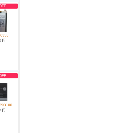
OFF
Q6353
0 円
OFF
P9O100
8 円