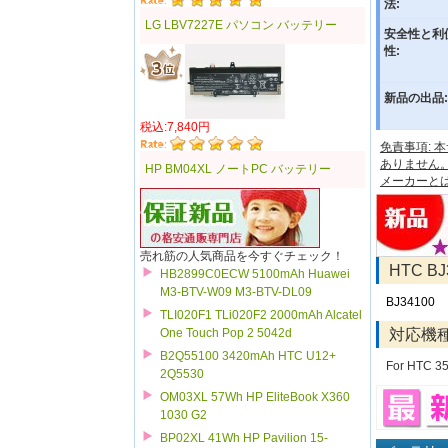
法:
LG LBV7227E パソコン バッテリー
安全性と利
性:
新品の出品:
税込:7,840円
免責事項:
ありません
HP BM04XL ノートPC バッテリー
メーカーと
売れ筋の人気商品を今すぐチェック！
HTC 
HB2899C0ECW 5100mAh Huawei
M3-BTV-W09 M3-BTV-DL09
BJ34100
TLI020F1 TLi020F2 2000mAh Alcatel
対応機
One Touch Pop 2 5042d
B2Q55100 3420mAh HTC U12+
For HTC 3
2Q5530
OM03XL 57Wh HP EliteBook X360
1030 G2
BP02XL 41Wh HP Pavilion 15-