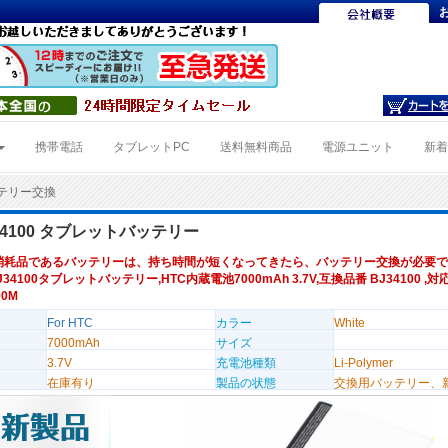
携帯電話
タブレットPC
送料無料商品
電源ユニット
新
ッテリー交換
J34100 タブレットバッテリー
消耗品であるバッテリーは、持ち時間が短くなってきたら、バッテリー交換が必要で
BJ34100タブレットバッテリー,HTC内蔵電池7000mAh 3.7V,互換品番 BJ34100 ,
00M
For HTC
カラー
White
7000mAh
サイズ
3.7V
充電池種類
Li-Polymer
在庫有り
製品の状態
交換用バッテリー、