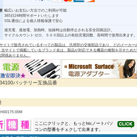
便
幅広いお支払い方法でのご利用が可能
365日24時間サポートいたします
SSL通信による個人情報保護で安心
過充電、過放電、加熱時、短絡時は自動停止される安全回路設計。
サイクルカウント:ゼロ、５００回以上の有効充電回数、長時間で使用出来ます
 本サイトで販売されているすべての製品は、汎用型の交換部品であり、どのメーカー
。当サイトで掲載しているブランド名は、製品が対応できる機器の種類を示すためだ
は関係ありません。
BJ34100バッテリー互換品番
種
5H00175-00M
ここにクリックと、もっと
htc
ノートパソ
コンの型番をチェクして出来ます。