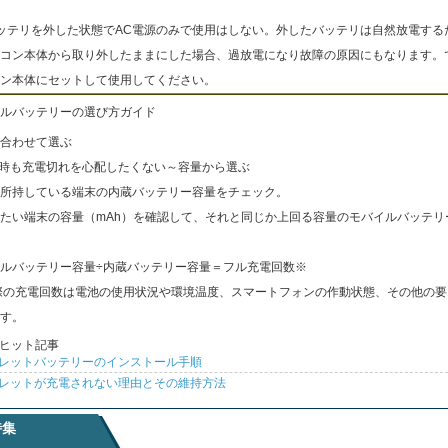
ッテリを外した状態でAC電源のみで使用はしない。外したバッテリは自然放電する
コン本体から取り外したままにした場合、過放電になり故障の原因にもなります。
ン本体にセットして使用してください。
ルバッテリーの選び方ガイド
合わせて選ぶ
出時も充電切れを心配したくない～容量から選ぶ
所持している端末の内蔵バッテリー容量をチェック。
たい端末の容量（mAh）を確認して、それと同じか上回る容量のモバイルバッテリ
ルバッテリー容量÷内蔵バッテリー容量＝フル充電回数※
際の充電回数は電池の使用状況や環境温度、スマートフォンの作動状態、その他の要
す。
ヒット記事
レットバッテリーのインストール手順
レットが充電されない理由とその維持方法
特集