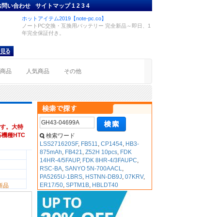
お問い合わせ
サイトマップ
1
2
3
4
ホットアイテム2019【note-pc.co】
ノートPC交換・互換用バッテリー 完全新品～即日、1
年完全保証付き。
着商品
人気商品
その他
す。大特
対応機種HTC
検索ワード
LSS271620SF
,
FB511
,
CP1454
,
HB3-
875mAh
,
FB421
,
Z52H 10pcs
,
FDK
14HR-4/5FAUP
,
FDK 8HR-4/3FAUPC
,
RSC-BA
,
SANYO 5N-700AACL
,
PA5265U-1BRS
,
HSTNN-DB9J
,
07KRV
,
ER17/50
,
SPTM1B
,
HBLDT40
新品