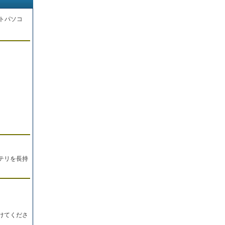
トパソコ
。
テリを長持
けてくださ