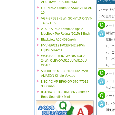
バッテリ
AU010WM 15-AU018WM
C11P1502 4750mAh ASUS ZENPAD
バッテリが
10
ンで使用し
VGP-BPS33 43Wh SONY VAIO SVT-
14 SVT-15
ノート
A1582 A1502 6559mAh Apple
製品に
MacBook Pro Retina (2015) 13inch
互換バ
Blackview A60 4080mAh
FMVNBP212 FPCBP342 24Wh
1、 
Fujitsu AH42/H
2、 
W510BAT-3 6-87-W510S-4UF2
3、 
24Wh CLEVO W515LU W510LU
4、 
W510S
58 000056 MC-305070 1320mAh
ノート
AMAZON Kindle Voyage
ノート
NEC PC-VP-BP90 OP-570-77012
3350mAh
ちさせ
061384 061385 061386 2230mAh
ノート
Bose Soundlink Mini I
1、バ
例えば