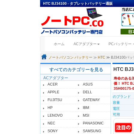
HTC BJ34100 - タブレットバッテリー通販
(current)
ホーム
ACアダプター
PCバッテリー
ノートパソコン バッテリー
≫
HTC
≫ BJ34100バ
HTC B
すべてのカテゴリーを見る
ACアダプター
寿命のある
価！ HTC 
ACER
ASUS
35H00175-
APPLE
DELL
のブランド
FUJITSU
GATEWAY
容量
HP
IBM
電圧
可用
LENOVO
MSI
NEC
PANASONIC
SONY
SAMSUNG