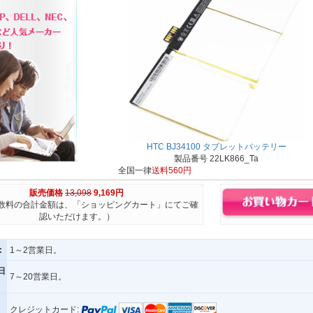
HTC BJ34100 タブレットバッテリー
製品番号 22LK866_Ta
全国一律
送料560円
販売価格
13,098
9,169円
数料の合計金額は、「ショッピングカート」にてご確
認いただけます。）
:
1～2営業日。
日
7～20営業日。
クレジットカード: