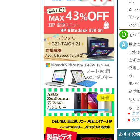
い。
2、バ
間パソ
パソコ
モバイ
用途に
1.外
まずは
充電し
う。
モバイ
※ 実
なりま
もっと
タブ
タブ
おすすめ