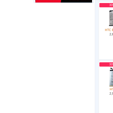
3
HTC 
2,
3
H
2,