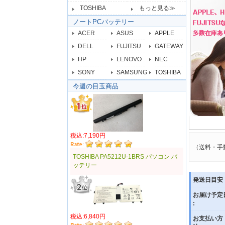
TOSHIBA
もっと見る≫
ノートPCバッテリー
ACER
ASUS
APPLE
DELL
FUJITSU
GATEWAY
HP
LENOVO
NEC
SONY
SAMSUNG
TOSHIBA
今週の目玉商品
税込:7,190円
（送料・手
TOSHIBA PA5212U-1BRS パソコン バ
ッテリー
発送日目安 
お届け予定
:
税込:6,840円
お支払い方