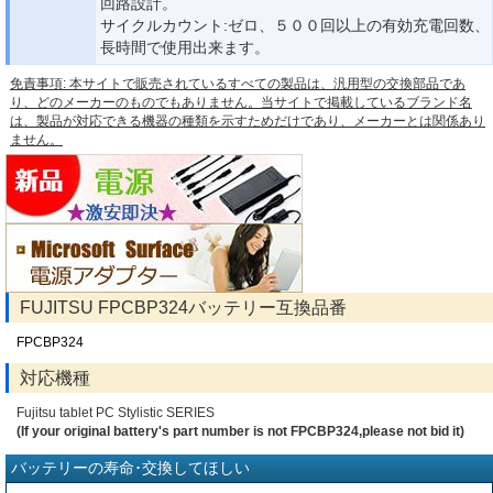
回路設計。
サイクルカウント:ゼロ、５００回以上の有効充電回数、
長時間で使用出来ます。
免責事項: 本サイトで販売されているすべての製品は、汎用型の交換部品であ
り、どのメーカーのものでもありません。当サイトで掲載しているブランド名
は、製品が対応できる機器の種類を示すためだけであり、メーカーとは関係あり
ません。
FUJITSU FPCBP324バッテリー互換品番
FPCBP324
対応機種
Fujitsu tablet PC Stylistic SERIES
(If your original battery's part number is not FPCBP324,please not bid it)
バッテリーの寿命･交換してほしい