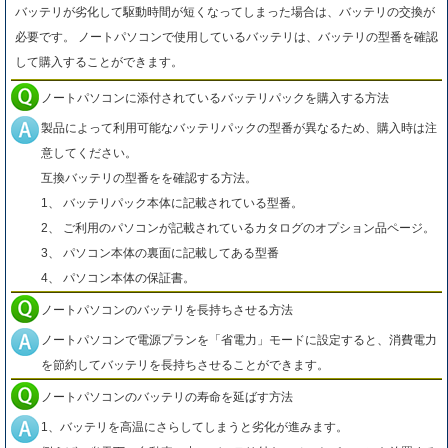
バッテリが劣化して駆動時間が短くなってしまった場合は、バッテリの交換が
必要です。 ノートパソコンで使用しているバッテリは、バッテリの型番を確認
して購入することができます。
ノートパソコンに添付されているバッテリパックを購入する方法
製品によって利用可能なバッテリパックの型番が異なるため、購入時は注
意してください。
互換バッテリの型番をを確認する方法。
1、 バッテリパック本体に記載されている型番。
2、 ご利用のパソコンが記載されているカタログのオプション品ページ。
3、 パソコン本体の裏面に記載してある型番
4、 パソコン本体の保証書。
ノートパソコンのバッテリを長持ちさせる方法
ノートパソコンで電源プランを「省電力」モードに設定すると、消費電力
を節約してバッテリを長持ちさせることができます。
ノートパソコンのバッテリの寿命を延ばす方法
1、バッテリを高温にさらしてしまうと劣化が進みます。