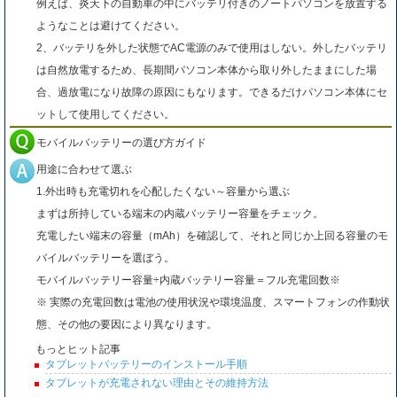
例えば、炎天下の自動車の中にバッテリ付きのノートパソコンを放置する
ようなことは避けてください。
2、バッテリを外した状態でAC電源のみで使用はしない。外したバッテリ
は自然放電するため、長期間パソコン本体から取り外したままにした場
合、過放電になり故障の原因にもなります。できるだけパソコン本体にセ
ットして使用してください。
モバイルバッテリーの選び方ガイド
用途に合わせて選ぶ
1.外出時も充電切れを心配したくない～容量から選ぶ
まずは所持している端末の内蔵バッテリー容量をチェック。
充電したい端末の容量（mAh）を確認して、それと同じか上回る容量のモ
バイルバッテリーを選ぼう。
モバイルバッテリー容量÷内蔵バッテリー容量＝フル充電回数※
※ 実際の充電回数は電池の使用状況や環境温度、スマートフォンの作動状
態、その他の要因により異なります。
もっとヒット記事
タブレットバッテリーのインストール手順
タブレットが充電されない理由とその維持方法