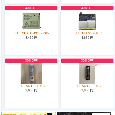
30%OFF
30%OFF
FUJITSU CA54310-0065
FUJITSU FMVNBT37
3,460 円
4,639 円
30%OFF
30%OFF
FUJITSU HR-4UTC
FUJITSU HR-3UTC
2,600 円
2,600 円