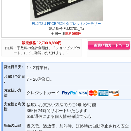
FUJITSU FPCBP324 タブレットバッテリー
製品番号 FUJ2781_Ta
全国一律
送料560円
販売価格
12,700
8,890円
（送料・手数料の合計金額は、「ショッピングカ
ート」にてご確認いただけます。）
発送日目安 :
1～2営業日。
お届け予定日
7～20営業日。
:
お支払い方
クレジットカード:
法:
安全性と利便
幅広いお支払い方法でのご利用が可能
性:
365日24時間サポートいたします
SSL通信による個人情報保護で安心
新品の出品:
過充電、過放電、加熱時、短絡時は自動停止される安全