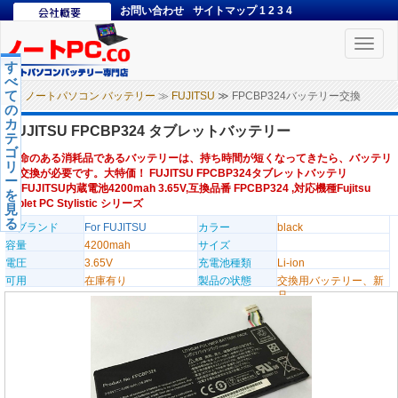
お問い合わせ
サイトマップ
1
2
3
4
Toggle
naviga
す
べ
て
ノートパソコン バッテリー
≫
FUJITSU
≫ FPCBP324バッテリー交換
の
カ
FUJITSU FPCBP324 タブレットバッテリー
テ
ゴ
寿命のある消耗品であるバッテリーは、持ち時間が短くなってきたら、バッテリ
リ
ー交換が必要です。大特価！ FUJITSU FPCBP324タブレットバッテリ
ー
ー,FUJITSU内蔵電池4200mah 3.65V,互換品番 FPCBP324 ,対応機種Fujitsu
を
tablet PC Stylistic シリーズ
見
る
のブランド
For FUJITSU
カラー
black
容量
4200mah
サイズ
電圧
3.65V
充電池種類
Li-ion
可用
在庫有り
製品の状態
交換用バッテリー、新
品