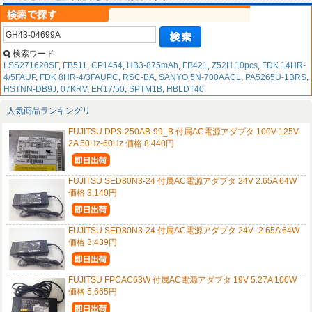
検索ワード
LSS271620SF
,
FB511
,
CP1454
,
HB3-875mAh
,
FB421
,
Z52H 10pcs
,
FDK 14HR-
4/5FAUP
,
FDK 8HR-4/3FAUPC
,
RSC-BA
,
SANYO 5N-700AACL
,
PA5265U-1BRS
,
HSTNN-DB9J
,
07KRV
,
ER17/50
,
SPTM1B
,
HBLDT40
人気商品ランキングリ
FUJITSU DPS-250AB-99_B 付属AC電源アダプタ 100V-125V-
2A 50Hz-60Hz 価格 8,440円
FUJITSU SED80N3-24 付属AC電源アダプタ 24V 2.65A 64W
価格 3,140円
FUJITSU SED80N3-24 付属AC電源アダプタ 24V--2.65A 64W
価格 3,439円
FUJITSU FPCAC63W 付属AC電源アダプタ 19V 5.27A 100W
価格 5,665円