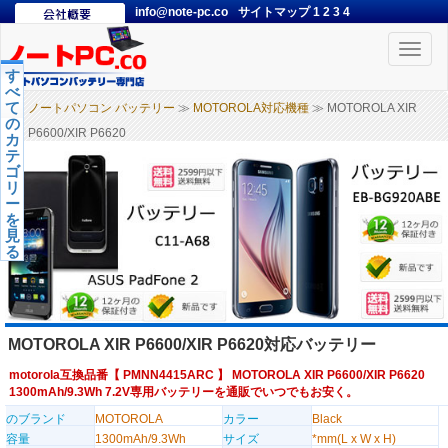
info@note-pc.co
サイトマップ
1
2
3
4
Toggle
naviga
す
べ
て
ノートパソコン バッテリー
≫
MOTOROLA対応機種
≫ MOTOROLA XIR
の
P6600/XIR P6620
カ
テ
ゴ
リ
ー
を
見
る
MOTOROLA XIR P6600/XIR P6620対応バッテリー
motorola互換品番【
PMNN4415ARC
】 MOTOROLA XIR P6600/XIR P6620
1300mAh/9.3Wh 7.2V専用バッテリーを通販でいつでもお安く。
のブランド
MOTOROLA
カラー
Black
容量
1300mAh/9.3Wh
サイズ
*mm(L x W x H)