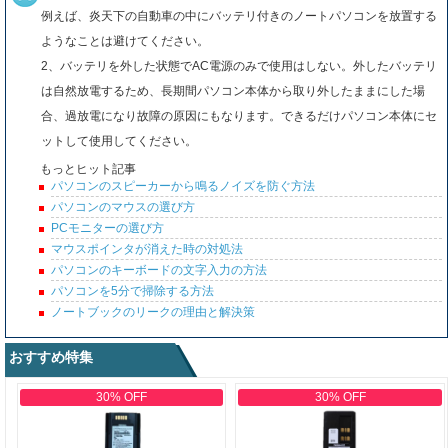
例えば、炎天下の自動車の中にバッテリ付きのノートパソコンを放置する
ようなことは避けてください。
2、バッテリを外した状態でAC電源のみで使用はしない。外したバッテリ
は自然放電するため、長期間パソコン本体から取り外したままにした場
合、過放電になり故障の原因にもなります。できるだけパソコン本体にセ
ットして使用してください。
もっとヒット記事
パソコンのスピーカーから鳴るノイズを防ぐ方法
パソコンのマウスの選び方
PCモニターの選び方
マウスポインタが消えた時の対処法
パソコンのキーボードの文字入力の方法
パソコンを5分で掃除する方法
ノートブックのリークの理由と解決策
おすすめ特集
30% OFF
30% OFF