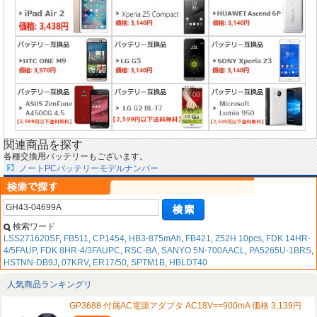
関連商品を探す
各種交換用バッテリーもございます。
ノートPCバッテリーモデルナンバー
検索ワード
LSS271620SF
,
FB511
,
CP1454
,
HB3-875mAh
,
FB421
,
Z52H 10pcs
,
FDK 14HR-
4/5FAUP
,
FDK 8HR-4/3FAUPC
,
RSC-BA
,
SANYO 5N-700AACL
,
PA5265U-1BRS
,
HSTNN-DB9J
,
07KRV
,
ER17/50
,
SPTM1B
,
HBLDT40
人気商品ランキングリ
GP3688 付属AC電源アダプタ AC18V==900mA 価格 3,139円