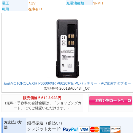
電圧
7.2V
充電池種類
Ni-MH
可用
在庫有り
新品MOTOROLA XIR P6600/XIR P6620対応PCバッテリー・AC電源アダプター
製品番号 2601BA0543T_Oth
販売価格
5,612
3,928円
（送料・手数料の合計金額は、「ショッピングカ
ート」にてご確認いただけます。）
お支払い方
銀行振込（前払い）.
法:
クレジットカード: