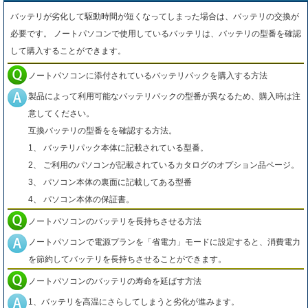
バッテリが劣化して駆動時間が短くなってしまった場合は、バッテリの交換が
必要です。 ノートパソコンで使用しているバッテリは、バッテリの型番を確認
して購入することができます。
ノートパソコンに添付されているバッテリパックを購入する方法
製品によって利用可能なバッテリパックの型番が異なるため、購入時は注
意してください。
互換バッテリの型番をを確認する方法。
1、 バッテリパック本体に記載されている型番。
2、 ご利用のパソコンが記載されているカタログのオプション品ページ。
3、 パソコン本体の裏面に記載してある型番
4、 パソコン本体の保証書。
ノートパソコンのバッテリを長持ちさせる方法
ノートパソコンで電源プランを「省電力」モードに設定すると、消費電力
を節約してバッテリを長持ちさせることができます。
ノートパソコンのバッテリの寿命を延ばす方法
1、バッテリを高温にさらしてしまうと劣化が進みます。