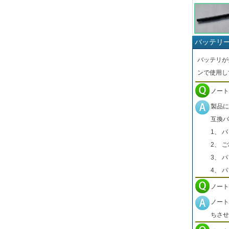
バッテリ
バッテリが
ンで使用し
ノート
製品に
互換バ
1、 
2、 
3、 
4、 
ノート
ノート
ちさせ