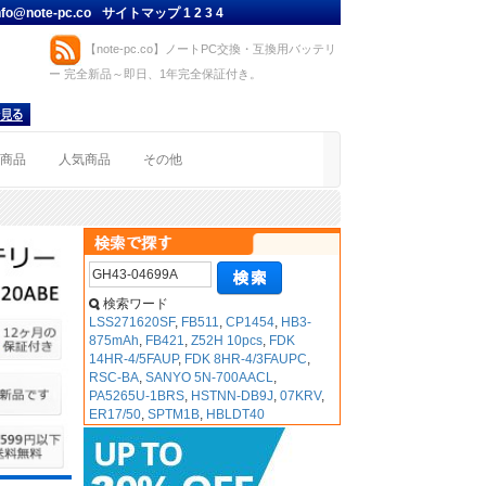
nfo@note-pc.co
サイトマップ
1
2
3
4
【note-pc.co】ノートPC交換・互換用バッテリ
ー 完全新品～即日、1年完全保証付き。
着商品
人気商品
その他
検索ワード
LSS271620SF
,
FB511
,
CP1454
,
HB3-
875mAh
,
FB421
,
Z52H 10pcs
,
FDK
14HR-4/5FAUP
,
FDK 8HR-4/3FAUPC
,
RSC-BA
,
SANYO 5N-700AACL
,
PA5265U-1BRS
,
HSTNN-DB9J
,
07KRV
,
ER17/50
,
SPTM1B
,
HBLDT40