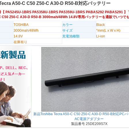
 Tecra A50-C C50 Z50-C A30-D R50-B対応バッテリー
番【
PA5245U-1BRS
PA5358U-1BRS
PA5359U-1BRS
PABAS292
PABAS291
】 T
0-C C50 Z50-C A30-D R50-B 3000mah/48Wh 14.8V専用バッテリーを通販でい
TOSHIBA
カラー
Black
3000mah/48Wh
サイズ
*mm(L x W x H)
14.8V
充電池種類
Li-ion
在庫有り
新品Toshiba Tecra A50-C C50 Z50-C A30-D R50-B対応
AC電源アダプター
製品番号 25DE209S7X