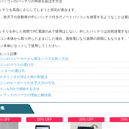
パソコンのバッテリの寿命を延ばす方法
ッテリを高温にさらしてしまうと劣化が進みます。
、炎天下の自動車の中にバッテリ付きのノートパソコンを放置するようなことは避
ッテリを外した状態でAC電源のみで使用はしない。外したバッテリは自然放電する
コン本体から取り外したままにした場合、過放電になり故障の原因にもなります。
ン本体にセットして使用してください。
ヒット記事
コンのスピーカーから鳴るノイズを防ぐ方法
コンのマウスの選び方
モニターの選び方
スポインタが消えた時の対処法
コンのキーボードの文字入力の方法
コンを5分で掃除する方法
トブックのリークの理由と解決策
特集
% OFF
30% OFF
30% OFF
30%