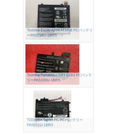
Toshiba Excite A204 AT10-B PCバッテリ
ーPA5218U-1BRS
Toshiba Dynabook G83 GZ83 PCバッテ
リーPA5330U-1BRS
TOSHIBA Tablet PC PCバッテリー
PA5031U-1BRS