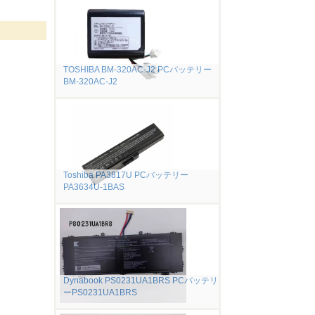
TOSHIBA BM-320AC-J2 PCバッテリー
BM-320AC-J2
Toshiba PA3817U PCバッテリー
PA3634U-1BAS
Dynabook PS0231UA1BRS PCバッテリ
ーPS0231UA1BRS