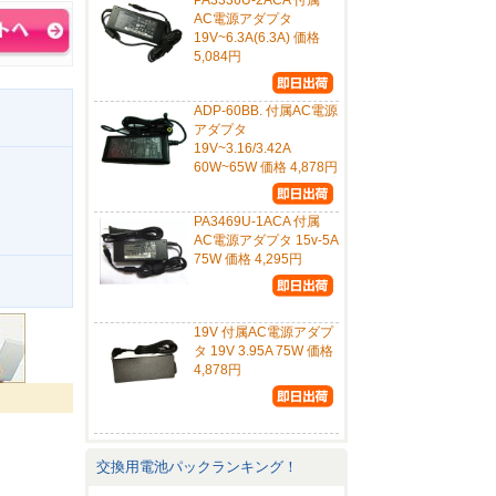
PA3336U-2ACA 付属
AC電源アダプタ
19V~6.3A(6.3A) 価格
5,084円
ADP-60BB. 付属AC電源
アダプタ
19V~3.16/3.42A
60W~65W 価格 4,878円
PA3469U-1ACA 付属
AC電源アダプタ 15v-5A
75W 価格 4,295円
。
19V 付属AC電源アダプ
タ 19V 3.95A 75W 価格
4,878円
交換用電池パックランキング！