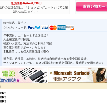
販売価格
9,055
6,339円
数料の合計金額は、「ショッピングカート」にてご確
認いただけます。）
銀行振込（前払い）.
クレジットカード:
年中無休、土日も休まず全国発送！
入金確認後 即日発送
幅広いお支払い方法でのご利用が可能
365日24時間サポートいたします
SSL通信による個人情報保護で安心
過充電、過放電、加熱時、短絡時は自動停止される安全回路設計。
サイクルカウント:ゼロ、５００回以上の有効充電回数、長時間で使用出来ます
番
1BRS
1BRS
1BRS