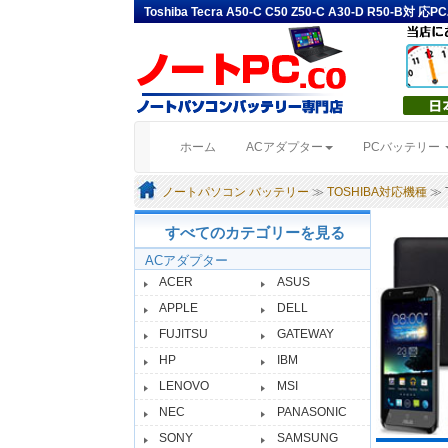
Toshiba Tecra A50-C C50 Z50-C A30-D R50
(current)
ホーム
ACアダプター
PCバッテリー
ノートパソコン バッテリー
≫
TOSHIBA対応機種
≫ T
すべてのカテゴリーを見る
ACアダプター
ACER
ASUS
APPLE
DELL
FUJITSU
GATEWAY
HP
IBM
LENOVO
MSI
NEC
PANASONIC
SONY
SAMSUNG