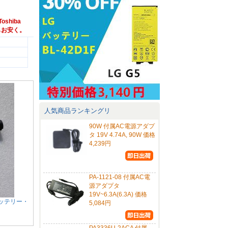
oshiba
つでもお安く。
人気商品ランキングリ
90W 付属AC電源アダプ
タ 19V 4.74A, 90W 価格
4,239円
PA-1121-08 付属AC電
源アダプタ
19V~6.3A(6.3A) 価格
PCバッテリー・
5,084円