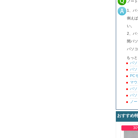
ノート
1、バ
例えば
い。
2、バ
間パソ
パソコ
もっと
パソ
パソ
PC
マウ
パソ
パソ
ノー
おすすめ
30