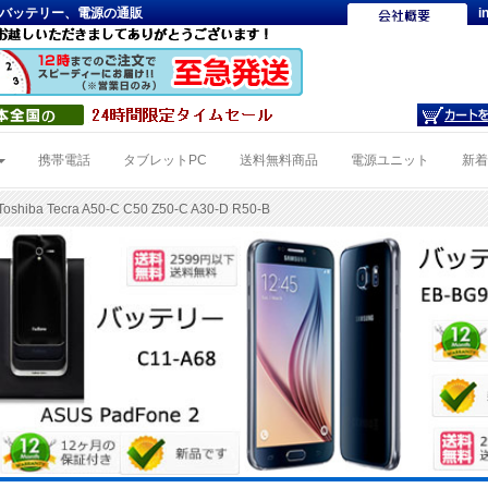
-B対 応PCバッテリー、電源の通販
i
携帯電話
タブレットPC
送料無料商品
電源ユニット
新
oshiba Tecra A50-C C50 Z50-C A30-D R50-B