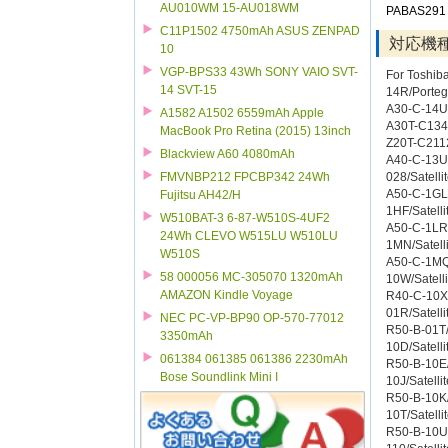
AU010WM 15-AU018WM
PABAS291
C11P1502 4750mAh ASUS ZENPAD
対応機
10
VGP-BPS33 43Wh SONY VAIO SVT-
For Toshib
14 SVT-15
14R/Porte
A30-C-14U
A1582 A1502 6559mAh Apple
A30T-C134
MacBook Pro Retina (2015) 13inch
Z20T-C2112
Blackview A60 4080mAh
A40-C-13U/S
FMVNBP212 FPCBP342 24Wh
028/Satelli
A50-C-1GL/
Fujitsu AH42/H
1HF/Satelli
W510BAT-3 6-87-W510S-4UF2
A50-C-1LR/
24Wh CLEVO W515LU W510LU
1MN/Satelli
W510S
A50-C-1MQ/
58 000056 MC-305070 1320mAh
10W/Satelli
AMAZON Kindle Voyage
R40-C-10X/S
01R/Satelli
NEC PC-VP-BP90 OP-570-77012
R50-B-01T/S
3350mAh
10D/Satelli
061384 061385 061386 2230mAh
R50-B-10E/S
Bose Soundlink Mini I
10J/Satelli
R50-B-10K/S
10T/Satelli
R50-B-10U/S