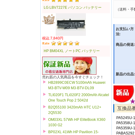
LG LBV7227E パソコン バッテリー
（送料・手
お支払い方
法:
税込:7,840円
商品の発送:
HP BM04XL ノートPC バッテリー
新品の出品:
売れ筋の人気商品を今すぐチェック！
HB2899C0ECW 5100mAh Huawei
M3-BTV-W09 M3-BTV-DL09
TLI020F1 TLi020F2 2000mAh Alcatel
One Touch Pop 2 5042d
B2Q55100 3420mAh HTC U12+
互換品
2Q5530
PA5245U-
OM03XL 57Wh HP EliteBook X360
PA5358U-
1030 G2
PA5359U-
BP02XL 41Wh HP Pavilion 15-
PABAS292