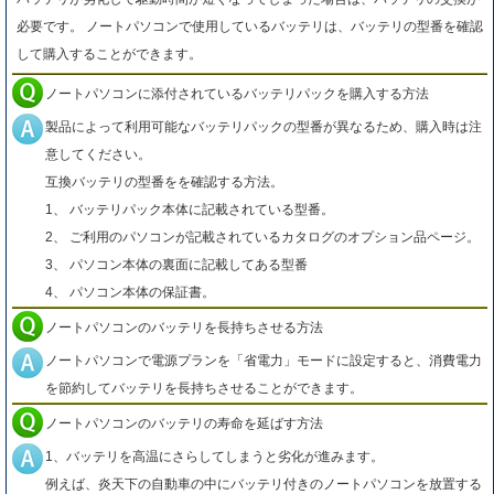
必要です。 ノートパソコンで使用しているバッテリは、バッテリの型番を確認
して購入することができます。
ノートパソコンに添付されているバッテリパックを購入する方法
製品によって利用可能なバッテリパックの型番が異なるため、購入時は注
意してください。
互換バッテリの型番をを確認する方法。
1、 バッテリパック本体に記載されている型番。
2、 ご利用のパソコンが記載されているカタログのオプション品ページ。
3、 パソコン本体の裏面に記載してある型番
4、 パソコン本体の保証書。
ノートパソコンのバッテリを長持ちさせる方法
ノートパソコンで電源プランを「省電力」モードに設定すると、消費電力
を節約してバッテリを長持ちさせることができます。
ノートパソコンのバッテリの寿命を延ばす方法
1、バッテリを高温にさらしてしまうと劣化が進みます。
例えば、炎天下の自動車の中にバッテリ付きのノートパソコンを放置する