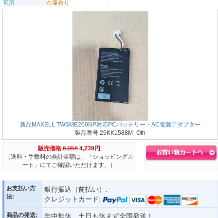
可用
在庫有り
新品MAXELL TWSME200NP対応PCバッテリー・AC電源アダプター
製品番号 25KK1588M_Oth
販売価格
6,056
4,239円
（送料・手数料の合計金額は、「ショッピングカ
ート」にてご確認いただけます。）
お支払い方
銀行振込（前払い）.
法:
クレジットカード:
商品の発送:
年中無休、土日も休まず全国発送！