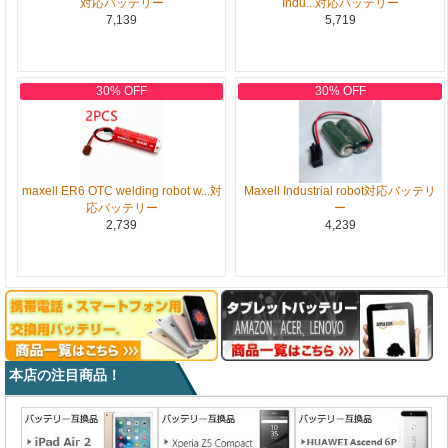
対応バッテリー
Indu...対応バッテリー
7,139
5,719
30% OFF
30% OFF
maxell ER6 OTC welding robot w...対
Maxell Industrial robot対応バッテリ
応バッテリー
ー
2,739
4,239
本店の注目商品！