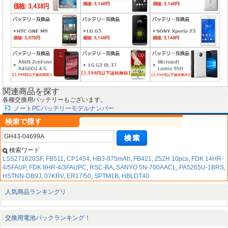
関連商品を探す
各種交換用バッテリーもございます。
ノートPCバッテリーモデルナンバー
検索ワード
LSS271620SF
,
FB511
,
CP1454
,
HB3-875mAh
,
FB421
,
Z52H 10pcs
,
FDK 14HR-
4/5FAUP
,
FDK 8HR-4/3FAUPC
,
RSC-BA
,
SANYO 5N-700AACL
,
PA5265U-1BRS
,
HSTNN-DB9J
,
07KRV
,
ER17/50
,
SPTM1B
,
HBLDT40
人気商品ランキングリ
交換用電池パックランキング！