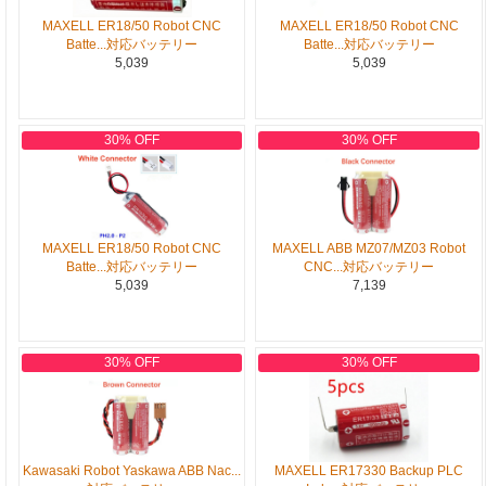
MAXELL ER18/50 Robot CNC
MAXELL ER18/50 Robot CNC
Batte...対応バッテリー
Batte...対応バッテリー
5,039
5,039
30% OFF
30% OFF
MAXELL ER18/50 Robot CNC
MAXELL ABB MZ07/MZ03 Robot
Batte...対応バッテリー
CNC...対応バッテリー
5,039
7,139
30% OFF
30% OFF
Kawasaki Robot Yaskawa ABB Nac...
MAXELL ER17330 Backup PLC