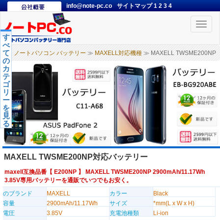
info@note-pc.co
サイトマップ
1
2
3
4
Toggle
naviga
す
べ
て
ノートパソコン バッテリー
≫
MAXELL対応機種
≫ MAXELL TWSME200NP
の
カ
テ
ゴ
リ
ー
を
見
る
MAXELL TWSME200NP対応バッテリー
maxell互換品番【
E200NP
】 MAXELL TWSME200NP 2900mAh/11.17Wh
3.85V専用バッテリーを通販でいつでもお安く。
のブランド
MAXELL
カラー
Black
容量
2900mAh/11.17Wh
サイズ
*mm(L x W x H)
電圧
3.85V
充電池種類
Li-ion