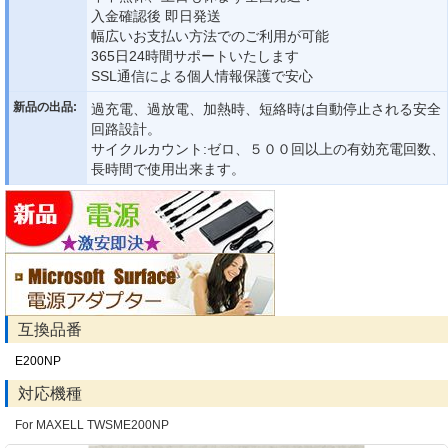
入金確認後 即日発送
幅広いお支払い方法でのご利用が可能
365日24時間サポートいたします
SSL通信による個人情報保護で安心
新品の出品:
過充電、過放電、加熱時、短絡時は自動停止される安全
回路設計。
サイクルカウント:ゼロ、５００回以上の有効充電回数、
長時間で使用出来ます。
互換品番
E200NP
対応機種
For MAXELL TWSME200NP