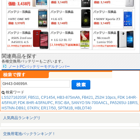
関連商品を探す
各種交換用バッテリーもございます。
ノートPCバッテリーモデルナンバー
検索ワード
LSS271620SF
,
FB511
,
CP1454
,
HB3-875mAh
,
FB421
,
Z52H 10pcs
,
FDK 14HR-
4/5FAUP
,
FDK 8HR-4/3FAUPC
,
RSC-BA
,
SANYO 5N-700AACL
,
PA5265U-1BRS
,
HSTNN-DB9J
,
07KRV
,
ER17/50
,
SPTM1B
,
HBLDT40
人気商品ランキングリ
交換用電池パックランキング！