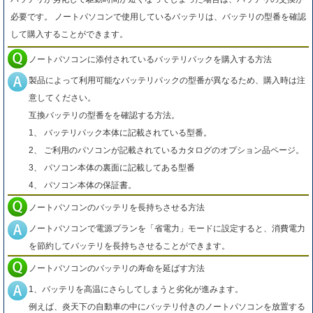
必要です。 ノートパソコンで使用しているバッテリは、バッテリの型番を確認
して購入することができます。
ノートパソコンに添付されているバッテリパックを購入する方法
製品によって利用可能なバッテリパックの型番が異なるため、購入時は注
意してください。
互換バッテリの型番をを確認する方法。
1、 バッテリパック本体に記載されている型番。
2、 ご利用のパソコンが記載されているカタログのオプション品ページ。
3、 パソコン本体の裏面に記載してある型番
4、 パソコン本体の保証書。
ノートパソコンのバッテリを長持ちさせる方法
ノートパソコンで電源プランを「省電力」モードに設定すると、消費電力
を節約してバッテリを長持ちさせることができます。
ノートパソコンのバッテリの寿命を延ばす方法
1、バッテリを高温にさらしてしまうと劣化が進みます。
例えば、炎天下の自動車の中にバッテリ付きのノートパソコンを放置する