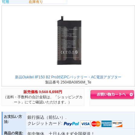
可用
在庫有り
新品Oukitel IIF150 B2 Pro対応PCバッテリー・AC電源アダプター
製品番号 2504BA0856M_Te
販売価格
9,568
6,698円
（送料・手数料の合計金額は、「ショッピングカ
ート」にてご確認いただけます。）
お支払い方
銀行振込（前払い）.
法:
クレジットカード:
商品の発送:
年中無休、土日も休まず全国発送！