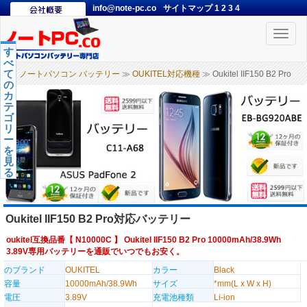
info@note-pc.co
サイトマップ
1
2
3
4
Toggle
naviga
す
べ
て
ノートパソコン バッテリー
≫
OUKITEL対応機種
≫ Oukitel IIF150 B2 Pro
の
カ
テ
ゴ
リ
ー
を
見
る
Oukitel IIF150 B2 Pro対応バッテリー
oukitel互換品番【
N10000C
】 Oukitel IIF150 B2 Pro 10000mAh/38.9Wh
3.89V専用バッテリーを通販でいつでもお安く。
のブランド
OUKITEL
カラー
Black
容量
10000mAh/38.9Wh
サイズ
*mm(L x W x H)
電圧
3.89V
充電池種類
Li-ion