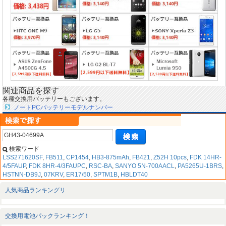
関連商品を探す
各種交換用バッテリーもございます。
ノートPCバッテリーモデルナンバー
検索ワード
LSS271620SF
,
FB511
,
CP1454
,
HB3-875mAh
,
FB421
,
Z52H 10pcs
,
FDK 14HR-
4/5FAUP
,
FDK 8HR-4/3FAUPC
,
RSC-BA
,
SANYO 5N-700AACL
,
PA5265U-1BRS
,
HSTNN-DB9J
,
07KRV
,
ER17/50
,
SPTM1B
,
HBLDT40
人気商品ランキングリ
交換用電池パックランキング！