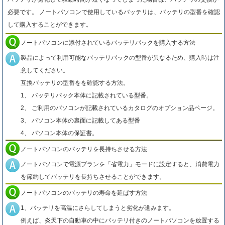
必要です。 ノートパソコンで使用しているバッテリは、バッテリの型番を確認
して購入することができます。
ノートパソコンに添付されているバッテリパックを購入する方法
製品によって利用可能なバッテリパックの型番が異なるため、購入時は注
意してください。
互換バッテリの型番をを確認する方法。
1、 バッテリパック本体に記載されている型番。
2、 ご利用のパソコンが記載されているカタログのオプション品ページ。
3、 パソコン本体の裏面に記載してある型番
4、 パソコン本体の保証書。
ノートパソコンのバッテリを長持ちさせる方法
ノートパソコンで電源プランを「省電力」モードに設定すると、消費電力
を節約してバッテリを長持ちさせることができます。
ノートパソコンのバッテリの寿命を延ばす方法
1、バッテリを高温にさらしてしまうと劣化が進みます。
例えば、炎天下の自動車の中にバッテリ付きのノートパソコンを放置する