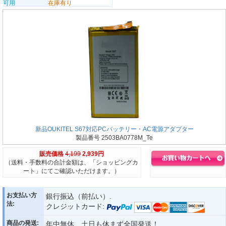
可用
在庫有り
新品OUKITEL S67対応PCバッテリー・AC電源アダプター
製品番号 2503BA0778M_Te
販売価格
4,199
2,939円
（送料・手数料の合計金額は、「ショッピングカ
ート」にてご確認いただけます。）
お支払い方
銀行振込（前払い）.
法:
クレジットカード:
商品の発送:
年中無休、土日も休まず全国発送！