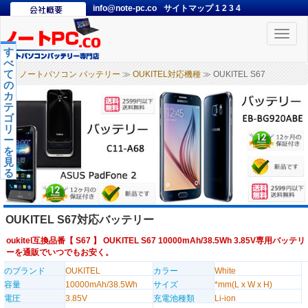
info@note-pc.co
サイトマップ
1
2
3
4
Toggle
naviga
す
べ
て
ノートパソコン バッテリー
≫
OUKITEL対応機種
≫ OUKITEL S67
の
カ
テ
ゴ
リ
ー
を
見
る
OUKITEL S67対応バッテリー
oukitel互換品番【
S67
】 OUKITEL S67 10000mAh/38.5Wh 3.85V専用バッテリ
ーを通販でいつでもお安く。
のブランド
OUKITEL
カラー
White
容量
10000mAh/38.5Wh
サイズ
*mm(L x W x H)
電圧
3.85V
充電池種類
Li-ion