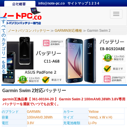
info@note-pc.co
サイトマップ
1
2
3
4
Toggle
naviga
す
べ
て
ノートパソコン バッテリー
≫
GARMIN対応機種
≫ Garmin Swim 2
の
カ
テ
ゴ
リ
ー
を
見
る
Garmin Swim 2対応バッテリー
garmin互換品番【
361-00104-20
】 Garmin Swim 2 100mAh/0.38Wh 3.8V専用
バッテリーを通販でいつでもお安く。
のブランド
GARMIN
カラー
Yellow
容量
100mAh/0.38Wh
サイズ
*mm(L x W x H)
電圧
3.8V
充電池種類
Li-Po