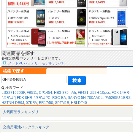
関連商品を探す
各種交換用バッテリーもございます。
ノートPCバッテリーモデルナンバー
検索ワード
LSS271620SF
,
FB511
,
CP1454
,
HB3-875mAh
,
FB421
,
Z52H 10pcs
,
FDK 14HR-
4/5FAUP
,
FDK 8HR-4/3FAUPC
,
RSC-BA
,
SANYO 5N-700AACL
,
PA5265U-1BRS
,
HSTNN-DB9J
,
07KRV
,
ER17/50
,
SPTM1B
,
HBLDT40
人気商品ランキングリ
交換用電池パックランキング！