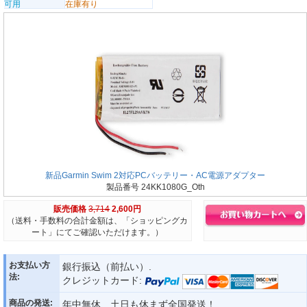
可用
在庫有り
新品Garmin Swim 2対応PCバッテリー・AC電源アダプター
製品番号 24KK1080G_Oth
販売価格
3,714
2,600円
（送料・手数料の合計金額は、「ショッピングカ
ート」にてご確認いただけます。）
お支払い方
銀行振込（前払い）.
法:
クレジットカード:
商品の発送:
年中無休、土日も休まず全国発送！