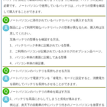
必要です。 ノートパソコンで使用しているバッテリは、バッテリの型番を確認
して購入することができます。
ノートパソコンに添付されているバッテリパックを購入する方法
製品によって利用可能なバッテリパックの型番が異なるため、購入時は注
意してください。
互換バッテリの型番をを確認する方法。
1、 バッテリパック本体に記載されている型番。
2、 ご利用のパソコンが記載されているカタログのオプション品ページ。
3、 パソコン本体の裏面に記載してある型番
4、 パソコン本体の保証書。
ノートパソコンのバッテリを長持ちさせる方法
ノートパソコンで電源プランを「省電力」モードに設定すると、消費電力
を節約してバッテリを長持ちさせることができます。
ノートパソコンのバッテリの寿命を延ばす方法
1、バッテリを高温にさらしてしまうと劣化が進みます。
例えば、炎天下の自動車の中にバッテリ付きのノートパソコンを放置する