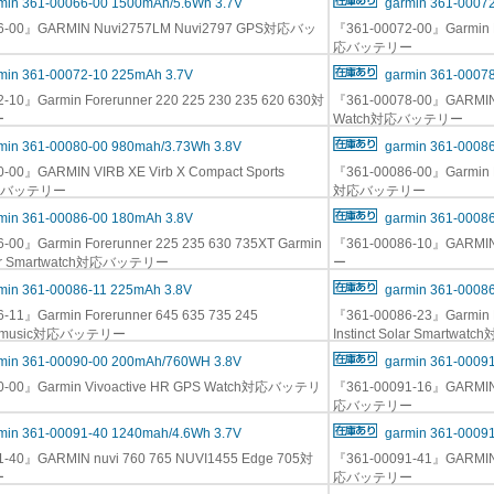
min 361-00066-00 1500mAh/5.6Wh 3.7V
garmin 361-0007
6-00』GARMIN Nuvi2757LM Nuvi2797 GPS対応バッ
『361-00072-00』Garmin F
応バッテリー
min 361-00072-10 225mAh 3.7V
garmin 361-0007
-10』Garmin Forerunner 220 225 230 235 620 630対
『361-00078-00』GARMIN
ー
Watch対応バッテリー
min 361-00080-00 980mah/3.73Wh 3.8V
garmin 361-0008
-00』GARMIN VIRB XE Virb X Compact Sports
『361-00086-00』Garmin F
対応バッテリー
対応バッテリー
min 361-00086-00 180mAh 3.8V
garmin 361-0008
-00』Garmin Forerunner 225 235 630 735XT Garmin
『361-00086-10』GARMIN
Solar Smartwatch対応バッテリー
ー
min 361-00086-11 225mAh 3.8V
garmin 361-0008
-11』Garmin Forerunner 645 635 735 245
『361-00086-23』Garmin F
ve3 music対応バッテリー
Instinct Solar Smartw
min 361-00090-00 200mAh/760WH 3.8V
garmin 361-0009
0-00』Garmin Vivoactive HR GPS Watch対応バッテリ
『361-00091-16』GARMIN 
応バッテリー
min 361-00091-40 1240mah/4.6Wh 3.7V
garmin 361-0009
-40』GARMIN nuvi 760 765 NUVI1455 Edge 705対
『361-00091-41』GARMIN 
ー
応バッテリー