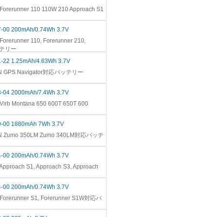
orerunner 110 110W 210 Approach S1
7-00 200mAh/0.74Wh 3.7V
rerunner 110, Forerunner 210,
バッテリー
1-22 1.25mAh/4.63Wh 3.7V
IN GPS Navigator対応バッテリー
3-04 2000mAh/7.4Wh 3.7V
irb Montana 650 600T 650T 600
9-00 1880mAh 7Wh 3.7V
N Zumo 350LM Zumo 340LM対応バッテ
4-00 200mAh/0.74Wh 3.7V
proach S1, Approach S3, Approach
4-00 200mAh/0.74Wh 3.7V
Forerunner S1, Forerunner S1W対応バ