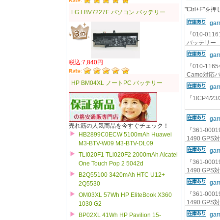
"Ctrl+F
LG LBV7227E パソコン バッテリー
gar
『010-0116
バッテリー
gar
税込:7,840円
『010-11654
Camo対応
HP BM04XL ノートPC バッテリー
gar
『1ICP4/23
gar
売れ筋の人気商品を今すぐチェック！
『361-00019
HB2899C0ECW 5100mAh Huawei
1490 GP
M3-BTV-W09 M3-BTV-DL09
gar
TLI020F1 TLi020F2 2000mAh Alcatel
『361-00019
One Touch Pop 2 5042d
1490 GP
B2Q55100 3420mAh HTC U12+
gar
2Q5530
『361-00019
OM03XL 57Wh HP EliteBook X360
1490 GP
1030 G2
gar
BP02XL 41Wh HP Pavilion 15-