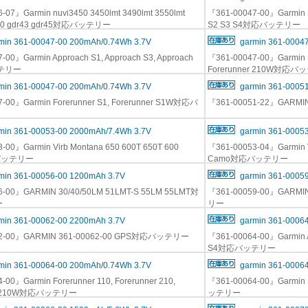
-07』Garmin nuvi3450 3450lmt 3490lmt 3550lmt
『361-00047-00』Garmin F
790 gdr43 gdr45対応バッテリー
S2 S3 S4対応バッテリー
min 361-00047-00 200mAh/0.74Wh 3.7V
garmin 361-0004
-00』Garmin Approach S1, Approach S3, Approach
『361-00047-00』Garmin Fo
テリー
Forerunner 210W対応
min 361-00047-00 200mAh/0.74Wh 3.7V
garmin 361-0005
-00』Garmin Forerunner S1, Forerunner S1W対応バ
『361-00051-22』GARM
min 361-00053-00 2000mAh/7.4Wh 3.7V
garmin 361-0005
-00』Garmin Virb Montana 650 600T 650T 600
『361-00053-04』Garmin V
バッテリー
Camo対応バッテリー
min 361-00056-00 1200mAh 3.7V
garmin 361-0005
6-00』GARMIN 30/40/50LM 51LMT-S 55LM 55LMT対
『361-00059-00』GARMI
ー
リー
min 361-00062-00 2200mAh 3.7V
garmin 361-0006
62-00』GARMIN 361-00062-00 GPS対応バッテリー
『361-00064-00』Garmin Ap
S4対応バッテリー
min 361-00064-00 200mAh/0.74Wh 3.7V
garmin 361-0006
-00』Garmin Forerunner 110, Forerunner 210,
『361-00064-00』Garmin 
er 210W対応バッテリー
ッテリー