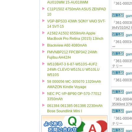
AU010WM 15-AU018WM
『361-000
C11P1502 4750mAh ASUS ZENPAD
10
gar
VGP-BPS33 43Wh SONY VAIO SVT-
『361-00030
14 SVT-15
IA4V310A
A1582 A1502 6559mAh Apple
gar
MacBook Pro Retina (2015) 13inch
『361-000
Blackview A60 4080mAh
ー
FMVNBP212 FPCBP342 24Wh
gar
Fujitsu AH42/H
『361-0003
W510BAT-3 6-87-W510S-4UF2
テリー
24Wh CLEVO W515LU W510LU
gar
W510S
『361-0003
58 000056 MC-305070 1320mAh
AMAZON Kindle Voyage
gar
NEC PC-VP-BP90 OP-570-77012
3350mAh
『361-00046
3590lmt 3
061384 061385 061386 2230mAh
Bose Soundlink Mini I
gar
『361-0004
テリー
gar