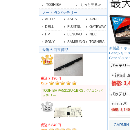
TOSHIBA
もっと見る≫
ノートPCバッテリー
ACER
ASUS
APPLE
DELL
FUJITSU
GATEWAY
HP
LENOVO
NEC
SONY
SAMSUNG
TOSHIBA
新製品！ ホット
今週の目玉商品
Gearシリ
Gear s
税込:7,190円
TOSHIBA PA5212U-1BRS パソコン バ
ッテリー
GARMI
税込:6,840円