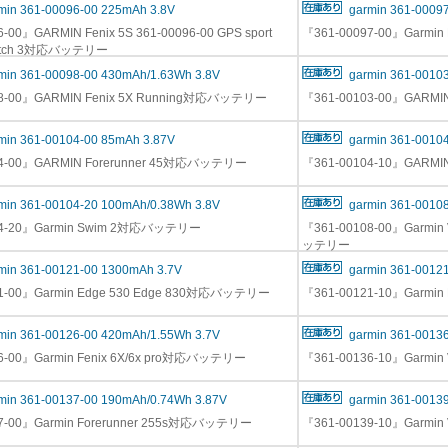
min 361-00096-00 225mAh 3.8V
garmin 361-0009
-00』GARMIN Fenix 5S 361-00096-00 GPS sport
『361-00097-00』Garmi
 Watch 3対応バッテリー
min 361-00098-00 430mAh/1.63Wh 3.8V
garmin 361-0010
98-00』GARMIN Fenix 5X Running対応バッテリー
『361-00103-00』GARM
min 361-00104-00 85mAh 3.87V
garmin 361-0010
04-00』GARMIN Forerunner 45対応バッテリー
『361-00104-10』GARM
min 361-00104-20 100mAh/0.38Wh 3.8V
garmin 361-0010
04-20』Garmin Swim 2対応バッテリー
『361-00108-00』Garmin V
ッテリー
min 361-00121-00 1300mAh 3.7V
garmin 361-0012
1-00』Garmin Edge 530 Edge 830対応バッテリー
『361-00121-10』Garmi
min 361-00126-00 420mAh/1.55Wh 3.7V
garmin 361-0013
6-00』Garmin Fenix 6X/6x pro対応バッテリー
『361-00136-10』Garm
min 361-00137-00 190mAh/0.74Wh 3.87V
garmin 361-0013
7-00』Garmin Forerunner 255s対応バッテリー
『361-00139-10』Garm