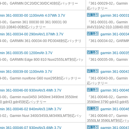
29-00』GARMIN DC20/DC30/DC40対応バッテリー
『361-00029-02』Garmin D
応バッテリー
min 361-00030-00 1100mAh 4.07Wh 3.7V
garmin 361-0003
-00』Garmin 361 00030 00 361 00031 00
『361-00031-00』Garmin 3
2 010-10840-00対応バッテリー
IA4V310A2 010-1084
min 361-00034-00 290mAh/1.07Wh 3.7V
garmin 361-0003
34-00』GARMIN 361-00034-00 PD3048対応バッテリ
『361-00034-02』GARM
min 361-00035-00 1200mAh 3.7V
garmin 361-0003
5-00』GARMIN Edge 800 810 Nuvi2555LMT対応バッ
『361-00035-09』Garmin
min 361-00039-00 1100mAh 3.7V
garmin 361-0004
9-00』Garmin nuvifone G60 nuvi295対応バッテリー
『361-00043-00』Garmin E
応バッテリー
min 361-00046-00 930mAh/3.4Wh 3.7V
garmin 361-0004
-00』Garmin nuvi3450 3450lmt 3490lmt 3550lmt
『361-00046-02』Garmin n
790 gdr43 gdr45対応バッテリー
3590lmt 3790 gdr43 
min 361-00046-02 840mAh/3.1Wh 3.7V
garmin 361-0004
6-02』Garmin Nuvi 3400/3450LM/3490LMT対応バッ
『361-00046-07』Garmin 
3550LM 3590LMT対応
min 361-00046-07 930mAh/3.4Wh 3.7V
garmin 361-0004