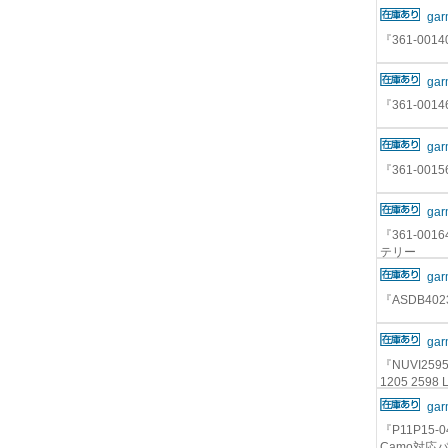
gar
『361-001
gar
『361-0014
gar
『361-0015
gar
『361-0016
テリー
gar
『ASDB402
gar
『NUVI2595
1205 25
gar
『P11P15-04
Camo対応