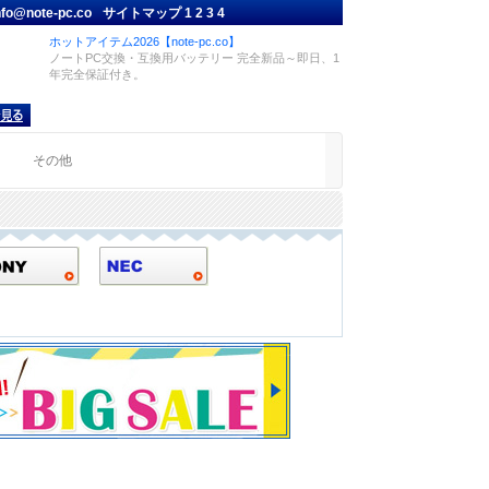
nfo@note-pc.co
サイトマップ
1
2
3
4
ホットアイテム2026【note-pc.co】
ノートPC交換・互換用バッテリー 完全新品～即日、1
年完全保証付き。
品
その他