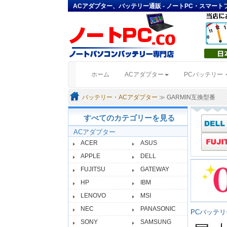
ACアダプター、バッテリー通販 - ノートPC・スマー
(current)
ホーム
ACアダプター
PCバッテリー
バッテリー・ACアダプター
≫ GARMIN互換型番
すべてのカテゴリーを見る
ACアダプター
ACER
ASUS
APPLE
DELL
FUJITSU
GATEWAY
HP
IBM
LENOVO
MSI
NEC
PANASONIC
PCバッテ
SONY
SAMSUNG