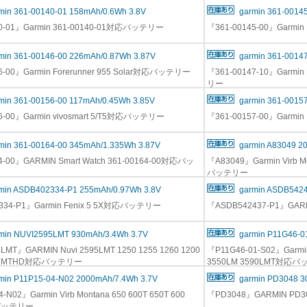
min 361-00140-01 158mAh/0.6Wh 3.8V
garmin 361-0014
40-01』Garmin 361-00140-01対応バッテリー
『361-00145-00』Garm
min 361-00146-00 226mAh/0.87Wh 3.87V
garmin 361-0014
6-00』Garmin Forerunner 955 Solar対応バッテリー
『361-00147-10』Garmin 
リー
min 361-00156-00 117mAh/0.45Wh 3.85V
garmin 361-0015
6-00』Garmin vivosmart 5/T5対応バッテリー
『361-00157-00』Garmin
min 361-00164-00 345mAh/1.335Wh 3.87V
garmin A83049 2
4-00』GARMIN Smart Watch 361-00164-00対応バッ
『A83049』Garmin Virb M
バッテリー
min ASDB402334-P1 255mAh/0.97Wh 3.8V
garmin ASDB5424
334-P1』Garmin Fenix 5 5X対応バッテリー
『ASDB542437-P1』GAR
min NUVI2595LMT 930mAh/3.4Wh 3.7V
garmin P11G46-0
LMT』GARMIN Nuvi 2595LMT 1250 1255 1260 1200
『P11G46-01-S02』Garmin
98 LMTHD対応バッテリー
3550LM 3590LMT対応
min P11P15-04-N02 2000mAh/7.4Wh 3.7V
garmin PD3048 3
-N02』Garmin Virb Montana 650 600T 650T 600
『PD3048』GARMIN P
バッテリー