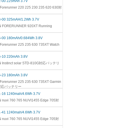
2-00 225mAh 3.7V
orerunner 220 225 230 235 620 630対
8-00 325mAH/1.2Wh 3.7V
 FORERUNNER 920XT Running
6-00 180mAh/0.684Wh 3.8V
orerunner 225 235 630 735XT Watch
6-10 220mAh 3.8V
 Instinct solar STD-810G対応バッテリ
6-23 180mAh 3.8V
orerunner 225 235 630 735XT Garmin
atch対応バッテリー
1-16 1240mah/4.6Wh 3.7V
nuvi 760 765 NUVI1455 Edge 705対
1-41 1240mah/4.6Wh 3.7V
nuvi 760 765 NUVI1455 Edge 705対