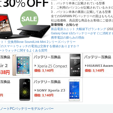
1． バッテリ本体に記載されている型番
2． ご利用のパソコンが記載されているカタ
3． パソコン本体の裏面に記載してある型番
全てのGARMIN PCバッテリーの質はもち
社は低価格、高品質な商品をお客様にご提供
新着情報・お知らせ
新品電源ユニット 大幅値下げランキング
(202
Galaxy Gear s3のバッテリーがすぐに消
携帯電話の膨らみの理由
！ 交換用Bose SoundLink Mini 2シリーズバッテリー
ーズのスマートウォッチの電池は交換する価値がありますか？
3スマートウォッチに関するよくある質問
N ノートPCバッテリーモデルナンバー