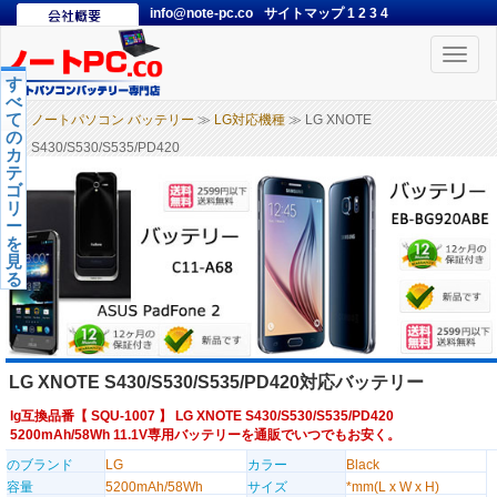
info@note-pc.co
サイトマップ
1
2
3
4
Toggle
naviga
す
べ
て
ノートパソコン バッテリー
≫
LG対応機種
≫ LG XNOTE
の
S430/S530/S535/PD420
カ
テ
ゴ
リ
ー
を
見
る
LG XNOTE S430/S530/S535/PD420対応バッテリー
lg互換品番【
SQU-1007
】 LG XNOTE S430/S530/S535/PD420
5200mAh/58Wh 11.1V専用バッテリーを通販でいつでもお安く。
のブランド
LG
カラー
Black
容量
5200mAh/58Wh
サイズ
*mm(L x W x H)