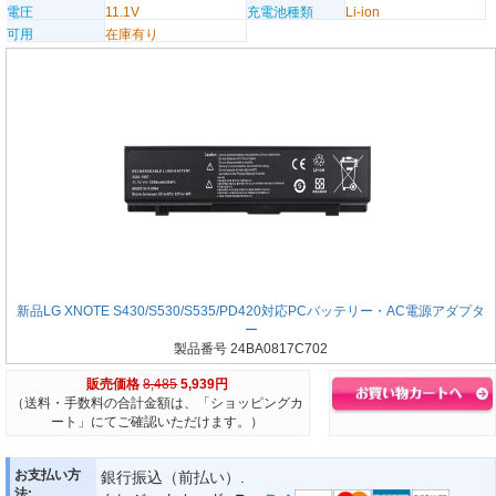
電圧
11.1V
充電池種類
Li-ion
可用
在庫有り
新品LG XNOTE S430/S530/S535/PD420対応PCバッテリー・AC電源アダプタ
ー
製品番号 24BA0817C702
販売価格
8,485
5,939円
（送料・手数料の合計金額は、「ショッピングカ
ート」にてご確認いただけます。）
お支払い方
銀行振込（前払い）.
法: