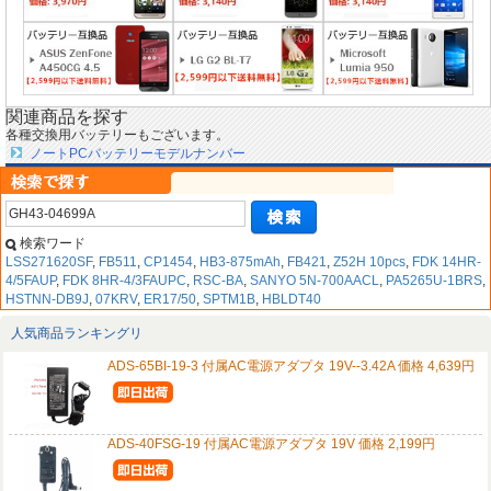
関連商品を探す
各種交換用バッテリーもございます。
ノートPCバッテリーモデルナンバー
検索ワード
LSS271620SF
,
FB511
,
CP1454
,
HB3-875mAh
,
FB421
,
Z52H 10pcs
,
FDK 14HR-
4/5FAUP
,
FDK 8HR-4/3FAUPC
,
RSC-BA
,
SANYO 5N-700AACL
,
PA5265U-1BRS
,
HSTNN-DB9J
,
07KRV
,
ER17/50
,
SPTM1B
,
HBLDT40
人気商品ランキングリ
ADS-65BI-19-3 付属AC電源アダプタ 19V--3.42A 価格 4,639円
ADS-40FSG-19 付属AC電源アダプタ 19V 価格 2,199円