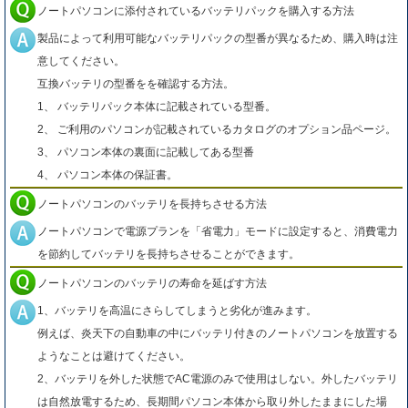
ノートパソコンに添付されているバッテリパックを購入する方法
製品によって利用可能なバッテリパックの型番が異なるため、購入時は注
意してください。
互換バッテリの型番をを確認する方法。
1、 バッテリパック本体に記載されている型番。
2、 ご利用のパソコンが記載されているカタログのオプション品ページ。
3、 パソコン本体の裏面に記載してある型番
4、 パソコン本体の保証書。
ノートパソコンのバッテリを長持ちさせる方法
ノートパソコンで電源プランを「省電力」モードに設定すると、消費電力
を節約してバッテリを長持ちさせることができます。
ノートパソコンのバッテリの寿命を延ばす方法
1、バッテリを高温にさらしてしまうと劣化が進みます。
例えば、炎天下の自動車の中にバッテリ付きのノートパソコンを放置する
ようなことは避けてください。
2、バッテリを外した状態でAC電源のみで使用はしない。外したバッテリ
は自然放電するため、長期間パソコン本体から取り外したままにした場