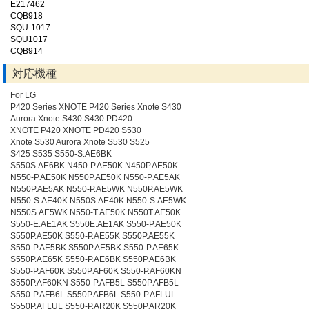
E217462
CQB918
SQU-1017
SQU1017
CQB914
対応機種
For LG
P420 Series XNOTE P420 Series Xnote S430
Aurora Xnote S430 S430 PD420
XNOTE P420 XNOTE PD420 S530
Xnote S530 Aurora Xnote S530 S525
S425 S535 S550-S.AE6BK
S550S.AE6BK N450-P.AE50K N450P.AE50K
N550-P.AE50K N550P.AE50K N550-P.AE5AK
N550P.AE5AK N550-P.AE5WK N550P.AE5WK
N550-S.AE40K N550S.AE40K N550-S.AE5WK
N550S.AE5WK N550-T.AE50K N550T.AE50K
S550-E.AE1AK S550E.AE1AK S550-P.AE50K
S550P.AE50K S550-P.AE55K S550P.AE55K
S550-P.AE5BK S550P.AE5BK S550-P.AE65K
S550P.AE65K S550-P.AE6BK S550P.AE6BK
S550-P.AF60K S550P.AF60K S550-P.AF60KN
S550P.AF60KN S550-P.AFB5L S550P.AFB5L
S550-P.AFB6L S550P.AFB6L S550-P.AFLUL
S550P.AFLUL S550-P.AR20K S550P.AR20K