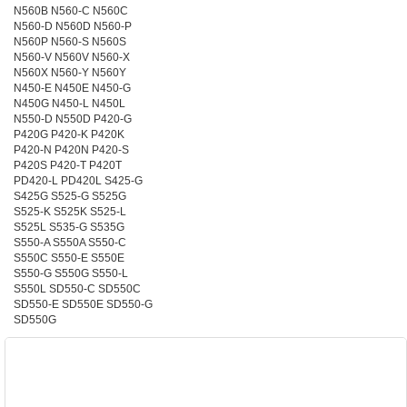
N560B N560-C N560C
N560-D N560D N560-P
N560P N560-S N560S
N560-V N560V N560-X
N560X N560-Y N560Y
N450-E N450E N450-G
N450G N450-L N450L
N550-D N550D P420-G
P420G P420-K P420K
P420-N P420N P420-S
P420S P420-T P420T
PD420-L PD420L S425-G
S425G S525-G S525G
S525-K S525K S525-L
S525L S535-G S535G
S550-A S550A S550-C
S550C S550-E S550E
S550-G S550G S550-L
S550L SD550-C SD550C
SD550-E SD550E SD550-G
SD550G