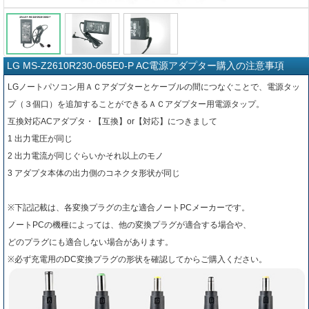
LG MS-Z2610R230-065E0-P AC電源アダプター購入の注意事項
LGノートパソコン用ＡＣアダプターとケーブルの間につなぐことで、電源タッ
プ（３個口）を追加することができるＡＣアダプター用電源タップ。
互換対応ACアダプタ・【互換】or【対応】につきまして
1 出力電圧が同じ
2 出力電流が同じぐらいかそれ以上のモノ
3 アダプタ本体の出力側のコネクタ形状が同じ
※下記記載は、各変換プラグの主な適合ノートPCメーカーです。
ノートPCの機種によっては、他の変換プラグが適合する場合や、
どのプラグにも適合しない場合があります。
※必ず充電用のDC変換プラグの形状を確認してからご購入ください。