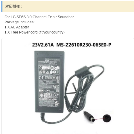
対応機種：
For LG SE6S 3.0 Channel Eclair Soundbar
Package includes:
1 X AC Adapter
1 X Free Power cord (fit your country)