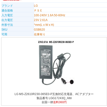
ブランド
LG
適合規格
ＰＳＥ
入力電圧
100-240V 1.6A 50-60Hz
出力電圧
23V 2.61A
外形寸法
*mm(L x W x H)
SKU
GSB620
可用
在庫有り
LG MS-Z2610R230-065E0-P互換対応充電器、ACアダプター
製品番号 LGG17243Q_Altri
全国一律
送料360円