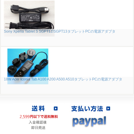
Sony Xperia Tablet S SGPT12/SGPT13タブレットPCの電源アダプタ
18W Acer Iconia Tab A100 A200 A500 A510タブレットPCの電源アダプタ