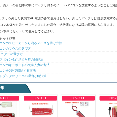
、炎天下の自動車の中にバッテリ付きのノートパソコンを放置するようなことは避
ッテリを外した状態でAC電源のみで使用はしない。外したバッテリは自然放電する
コン本体から取り外したままにした場合、過放電になり故障の原因にもなります。
ン本体にセットして使用してください。
ヒット記事
コンのスピーカーから鳴るノイズを防ぐ方法
コンのマウスの選び方
モニターの選び方
スポインタが消えた時の対処法
コンのキーボードの文字入力の方法
コンを5分で掃除する方法
トブックのリークの理由と解決策
特集
% OFF
30% OFF
30% OFF
30%