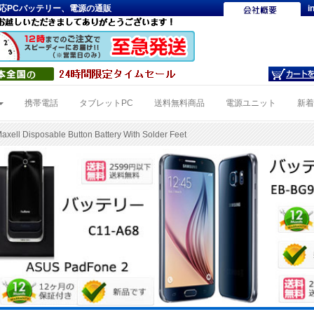
er Feet対 応PCバッテリー、電源の通販
i
携帯電話
タブレットPC
送料無料商品
電源ユニット
新
xell Disposable Button Battery With Solder Feet