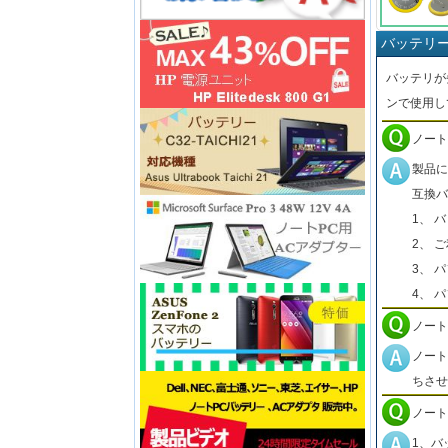
バッテリ
バッテリが
ンで使用し
ノート
製品に
互換バ
1、 
2、 
3、 
4、 
ノート
ノート
ちさせ
ノート
1、バ