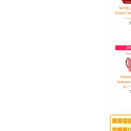
MAXEL
Robot CN
バ
5
30
Kawas
Yaskawa 
応バ
7