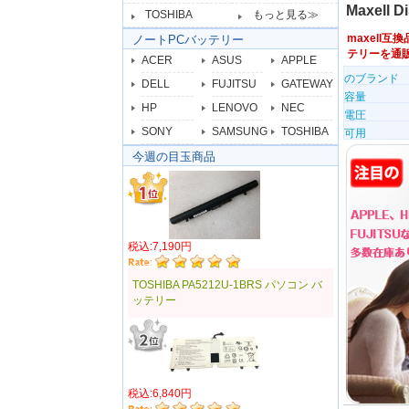
Maxell 
TOSHIBA
もっと見る≫
maxell互
ノートPCバッテリー
テリーを通
ACER
ASUS
APPLE
のブランド
DELL
FUJITSU
GATEWAY
容量
HP
LENOVO
NEC
電圧
SONY
SAMSUNG
TOSHIBA
可用
今週の目玉商品
税込:7,190円
TOSHIBA PA5212U-1BRS パソコン バ
ッテリー
税込:6,840円