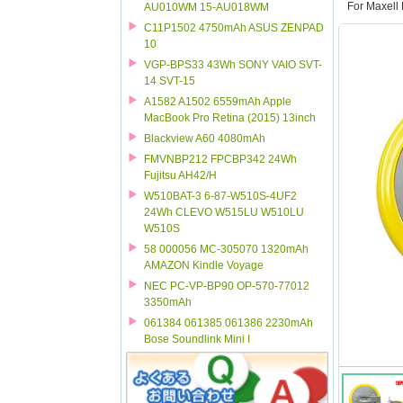
For Maxell 
AU010WM 15-AU018WM
C11P1502 4750mAh ASUS ZENPAD
10
VGP-BPS33 43Wh SONY VAIO SVT-
14 SVT-15
A1582 A1502 6559mAh Apple
MacBook Pro Retina (2015) 13inch
Blackview A60 4080mAh
FMVNBP212 FPCBP342 24Wh
Fujitsu AH42/H
W510BAT-3 6-87-W510S-4UF2
24Wh CLEVO W515LU W510LU
W510S
58 000056 MC-305070 1320mAh
AMAZON Kindle Voyage
NEC PC-VP-BP90 OP-570-77012
3350mAh
061384 061385 061386 2230mAh
Bose Soundlink Mini I