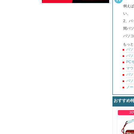
例えば
い。
2、バ
間パソ
パソコ
もっと
パソ
パソ
PC
マウ
パソ
パソ
ノー
おすすめ
30