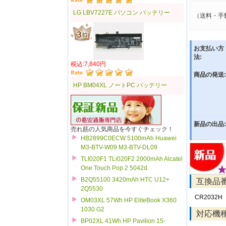
LG LBV7227E パソコン バッテリー
（送料・手
お支払い方
法:
税込:7,840円
商品の発送:
HP BM04XL ノートPC バッテリー
新品の出品:
売れ筋の人気商品を今すぐチェック！
HB2899C0ECW 5100mAh Huawei
M3-BTV-W09 M3-BTV-DL09
TLI020F1 TLi020F2 2000mAh Alcatel
One Touch Pop 2 5042d
B2Q55100 3420mAh HTC U12+
互換品
2Q5530
CR2032H
OM03XL 57Wh HP EliteBook X360
1030 G2
対応機
BP02XL 41Wh HP Pavilion 15-