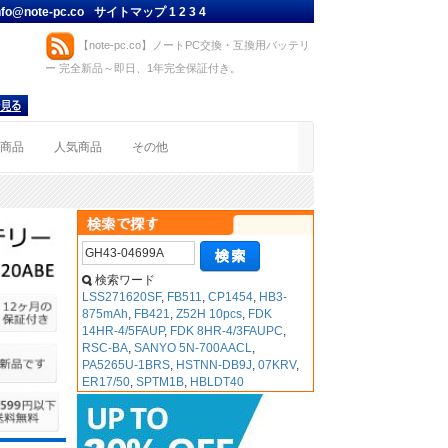
nfo@note-pc.co
サイトマップ
1
2
3
4
【note-pc.co】ノートPC交換・互換用バッテリ
ー 完全新品～即日、1年完全保証付き。
着商品
人気商品
その他
検索ワード
LSS271620SF
,
FB511
,
CP1454
,
HB3-
875mAh
,
FB421
,
Z52H 10pcs
,
FDK
14HR-4/5FAUP
,
FDK 8HR-4/3FAUPC
,
RSC-BA
,
SANYO 5N-700AACL
,
PA5265U-1BRS
,
HSTNN-DB9J
,
07KRV
,
ER17/50
,
SPTM1B
,
HBLDT40