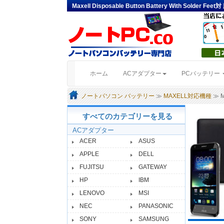
Maxell Disposable Button Battery With Sold
(current)
ホーム
ACアダプター
PCバッテリー
ノートパソコン バッテリー
≫
MAXELL対応機種
≫ Ma
すべてのカテゴリーを見る
ACアダプター
ACER
ASUS
APPLE
DELL
FUJITSU
GATEWAY
HP
IBM
LENOVO
MSI
NEC
PANASONIC
SONY
SAMSUNG