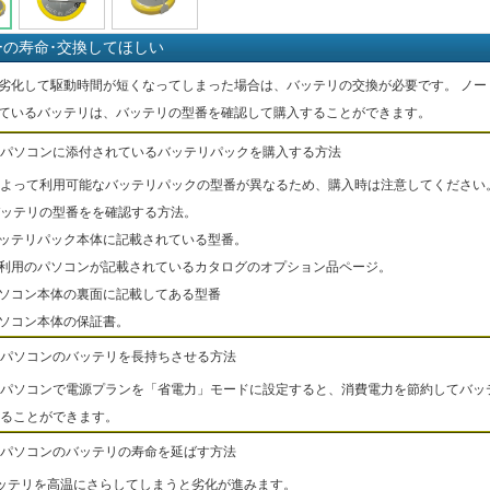
ーの寿命･交換してほしい
劣化して駆動時間が短くなってしまった場合は、バッテリの交換が必要です。 ノー
ているバッテリは、バッテリの型番を確認して購入することができます。
パソコンに添付されているバッテリパックを購入する方法
よって利用可能なバッテリパックの型番が異なるため、購入時は注意してください
ッテリの型番をを確認する方法。
バッテリパック本体に記載されている型番。
ご利用のパソコンが記載されているカタログのオプション品ページ。
パソコン本体の裏面に記載してある型番
パソコン本体の保証書。
パソコンのバッテリを長持ちさせる方法
パソコンで電源プランを「省電力」モードに設定すると、消費電力を節約してバッ
ることができます。
パソコンのバッテリの寿命を延ばす方法
ッテリを高温にさらしてしまうと劣化が進みます。