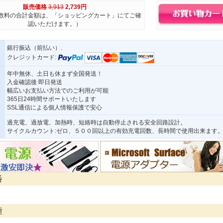
販売価格
3,913
2,739円
数料の合計金額は、「ショッピングカート」にてご確
認いただけます。）
銀行振込（前払い）.
クレジットカード:
年中無休、土日も休まず全国発送！
入金確認後 即日発送
幅広いお支払い方法でのご利用が可能
365日24時間サポートいたします
SSL通信による個人情報保護で安心
過充電、過放電、加熱時、短絡時は自動停止される安全回路設計。
サイクルカウント:ゼロ、５００回以上の有効充電回数、長時間で使用出来ます
番
種