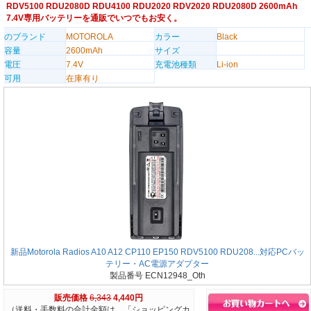
RDV5100 RDU2080D RDU4100 RDU2020 RDV2020 RDU2080D 2600mAh
7.4V専用バッテリーを通販でいつでもお安く。
のブランド
MOTOROLA
カラー
Black
容量
2600mAh
サイズ
電圧
7.4V
充電池種類
Li-ion
可用
在庫有り
新品Motorola Radios A10 A12 CP110 EP150 RDV5100 RDU208...対応PCバッ
テリー・AC電源アダプター
製品番号 ECN12948_Oth
販売価格
6,343
4,440円
（送料・手数料の合計金額は、「ショッピングカ