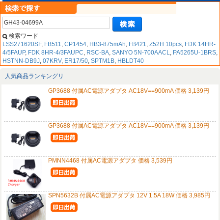
検索ワード
LSS271620SF
,
FB511
,
CP1454
,
HB3-875mAh
,
FB421
,
Z52H 10pcs
,
FDK 14HR-
4/5FAUP
,
FDK 8HR-4/3FAUPC
,
RSC-BA
,
SANYO 5N-700AACL
,
PA5265U-1BRS
,
HSTNN-DB9J
,
07KRV
,
ER17/50
,
SPTM1B
,
HBLDT40
人気商品ランキングリ
GP3688 付属AC電源アダプタ AC18V==900mA 価格 3,139円
GP3688 付属AC電源アダプタ AC18V==900mA 価格 3,139円
PMNN4468 付属AC電源アダプタ 価格 3,539円
SPN5632B 付属AC電源アダプタ 12V 1.5A 18W 価格 3,985円