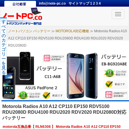
info@note-pc.co
サイトマップ
1
2
3
4
Toggle
naviga
す
べ
て
ノートパソコン バッテリー
≫
MOTOROLA対応機種
≫ Motorola Radios A10
の
A12 CP110 EP150 RDV5100 RDU2080D RDU4100 RDU2020 RDV2020
カ
テ
RDU2080D
ゴ
リ
ー
を
見
る
Motorola Radios A10 A12 CP110 EP150 RDV5100
RDU2080D RDU4100 RDU2020 RDV2020 RDU2080D対応
バッテリー
motorola互換品番【
RLN6308
】 Motorola Radios A10 A12 CP110 EP150