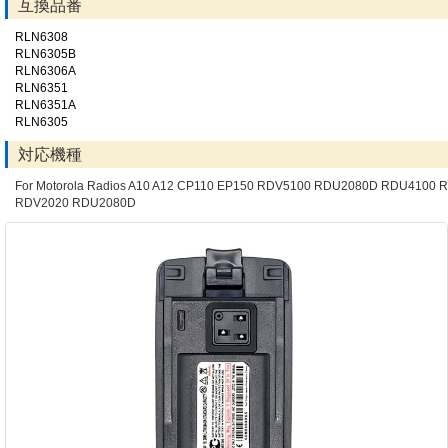
互換品番
RLN6308
RLN6305B
RLN6306A
RLN6351
RLN6351A
RLN6305
対応機種
For Motorola Radios A10 A12 CP110 EP150 RDV5100 RDU2080D RDU4100 
RDV2020 RDU2080D