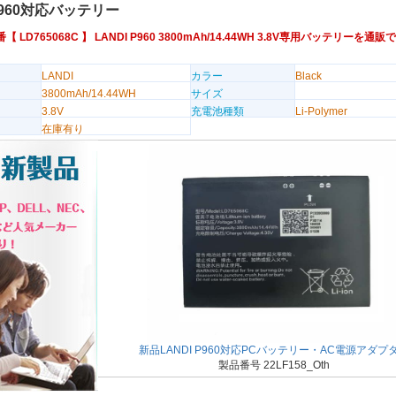
 P960対応バッテリー
品番【
LD765068C
】 LANDI P960 3800mAh/14.44WH 3.8V専用バッテリーを
LANDI
カラー
Black
3800mAh/14.44WH
サイズ
3.8V
充電池種類
Li-Polymer
在庫有り
新品LANDI P960対応PCバッテリー・AC電源アダプ
製品番号 22LF158_Oth