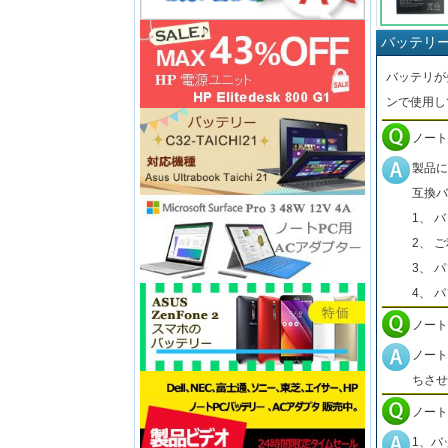
バッテリ
バッテリが
ンで使用し
ノート
製品に
互換バ
1、 
2、 
3、 
4、 
ノート
ノート
ちさせ
ノート
1、バ