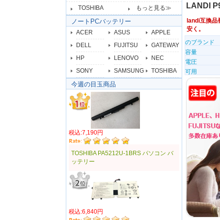
LANDI
TOSHIBA
もっと見る≫
landi互換
ノートPCバッテリー
安く。
ACER
ASUS
APPLE
のブランド
DELL
FUJITSU
GATEWAY
容量
HP
LENOVO
NEC
電圧
SONY
SAMSUNG
TOSHIBA
可用
今週の目玉商品
税込:7,190円
TOSHIBA PA5212U-1BRS パソコン バ
ッテリー
税込:6,840円