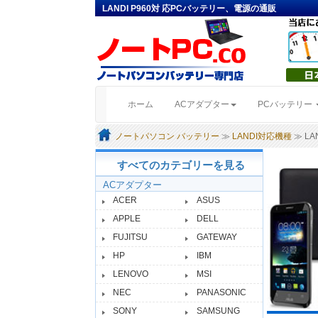
LANDI P960対 応PCバッテリー、電源の通販
(current)
ホーム
ACアダプター
PCバッテリー
ノートパソコン バッテリー
≫
LANDI対応機種
≫ LAN
すべてのカテゴリーを見る
ACアダプター
ACER
ASUS
APPLE
DELL
FUJITSU
GATEWAY
HP
IBM
LENOVO
MSI
NEC
PANASONIC
SONY
SAMSUNG