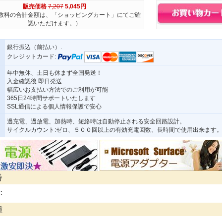
販売価格
7,207
5,045円
数料の合計金額は、「ショッピングカート」にてご確
認いただけます。）
銀行振込（前払い）.
クレジットカード:
年中無休、土日も休まず全国発送！
入金確認後 即日発送
幅広いお支払い方法でのご利用が可能
365日24時間サポートいたします
SSL通信による個人情報保護で安心
過充電、過放電、加熱時、短絡時は自動停止される安全回路設計。
サイクルカウント:ゼロ、５００回以上の有効充電回数、長時間で使用出来ます
番
C
種