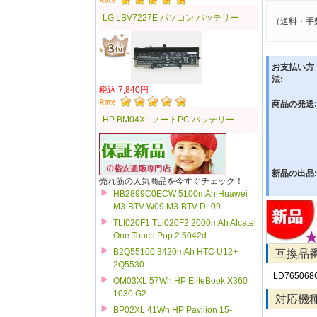
LG LBV7227E パソコン バッテリー
（送料・手
お支払い方
法:
税込:7,840円
商品の発送:
HP BM04XL ノートPC バッテリー
新品の出品:
売れ筋の人気商品を今すぐチェック！
HB2899C0ECW 5100mAh Huawei
M3-BTV-W09 M3-BTV-DL09
TLI020F1 TLi020F2 2000mAh Alcatel
One Touch Pop 2 5042d
B2Q55100 3420mAh HTC U12+
互換品
2Q5530
LD765068
OM03XL 57Wh HP EliteBook X360
1030 G2
対応機
BP02XL 41Wh HP Pavilion 15-