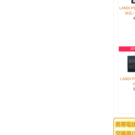
LANDI P
対応
4
30
LANDI
5