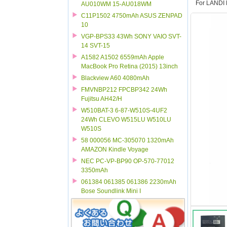
For LANDI
AU010WM 15-AU018WM
C11P1502 4750mAh ASUS ZENPAD
10
VGP-BPS33 43Wh SONY VAIO SVT-
14 SVT-15
A1582 A1502 6559mAh Apple
MacBook Pro Retina (2015) 13inch
Blackview A60 4080mAh
FMVNBP212 FPCBP342 24Wh
Fujitsu AH42/H
W510BAT-3 6-87-W510S-4UF2
24Wh CLEVO W515LU W510LU
W510S
58 000056 MC-305070 1320mAh
AMAZON Kindle Voyage
NEC PC-VP-BP90 OP-570-77012
3350mAh
061384 061385 061386 2230mAh
Bose Soundlink Mini I