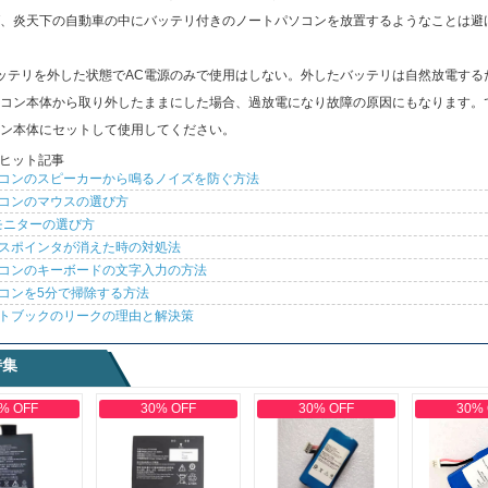
、炎天下の自動車の中にバッテリ付きのノートパソコンを放置するようなことは避
ッテリを外した状態でAC電源のみで使用はしない。外したバッテリは自然放電する
コン本体から取り外したままにした場合、過放電になり故障の原因にもなります。
ン本体にセットして使用してください。
ヒット記事
コンのスピーカーから鳴るノイズを防ぐ方法
コンのマウスの選び方
モニターの選び方
スポインタが消えた時の対処法
コンのキーボードの文字入力の方法
コンを5分で掃除する方法
トブックのリークの理由と解決策
特集
% OFF
30% OFF
30% OFF
30%