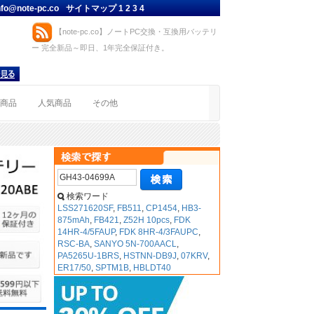
nfo@note-pc.co
サイトマップ
1
2
3
4
【note-pc.co】ノートPC交換・互換用バッテリ
ー 完全新品～即日、1年完全保証付き。
着商品
人気商品
その他
検索ワード
LSS271620SF
,
FB511
,
CP1454
,
HB3-
875mAh
,
FB421
,
Z52H 10pcs
,
FDK
14HR-4/5FAUP
,
FDK 8HR-4/3FAUPC
,
RSC-BA
,
SANYO 5N-700AACL
,
PA5265U-1BRS
,
HSTNN-DB9J
,
07KRV
,
ER17/50
,
SPTM1B
,
HBLDT40