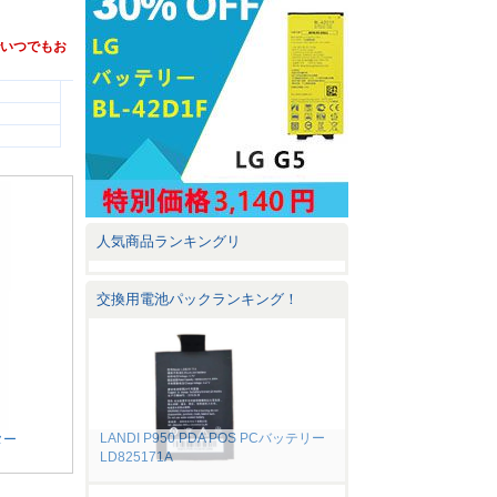
通販でいつでもお
人気商品ランキングリ
交換用電池パックランキング！
LANDI P950 PDA POS PCバッテリー
ター
LD825171A