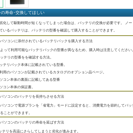
ーの寿命･交換してほしい
劣化して駆動時間が短くなってしまった場合は、バッテリの交換が必要です。 ノー
ているバッテリは、バッテリの型番を確認して購入することができます。
パソコンに添付されているバッテリパックを購入する方法
よって利用可能なバッテリパックの型番が異なるため、購入時は注意してください
ッテリの型番をを確認する方法。
バッテリパック本体に記載されている型番。
ご利用のパソコンが記載されているカタログのオプション品ページ。
パソコン本体の裏面に記載してある型番
パソコン本体の保証書。
パソコンのバッテリを長持ちさせる方法
パソコンで電源プランを「省電力」モードに設定すると、消費電力を節約してバッ
ることができます。
パソコンのバッテリの寿命を延ばす方法
ッテリを高温にさらしてしまうと劣化が進みます。