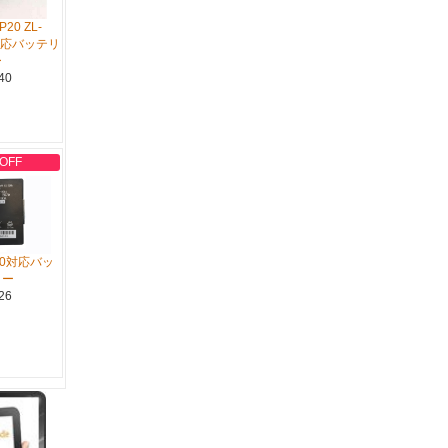
P20 ZL-
C対応バッテリ
ー
40
 OFF
570対応バッ
リー
26