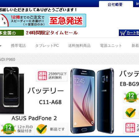
i
携帯電話
タブレットPC
送料無料商品
電源ユニット
新
DI P960